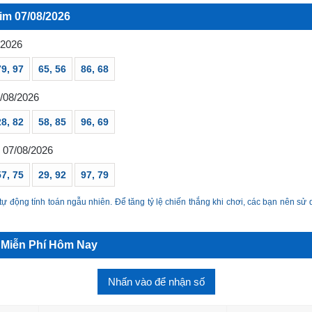
im 07/08/2026
/2026
79, 97
65, 56
86, 68
7/08/2026
28, 82
58, 85
96, 69
y 07/08/2026
57, 75
29, 92
97, 79
ự động tính toán ngẫu nhiên. Để tăng tỷ lệ chiến thắng khi chơi, các bạn nên sử 
 Miễn Phí Hôm Nay
Nhấn vào để nhận số