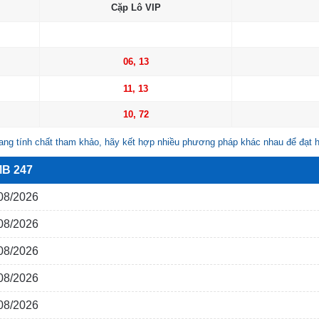
Cặp Lô VIP
06, 13
11, 13
10, 72
ang tính chất tham khảo, hãy kết hợp nhiều phương pháp khác nhau để đạt hi
MB 247
08/2026
08/2026
08/2026
08/2026
08/2026