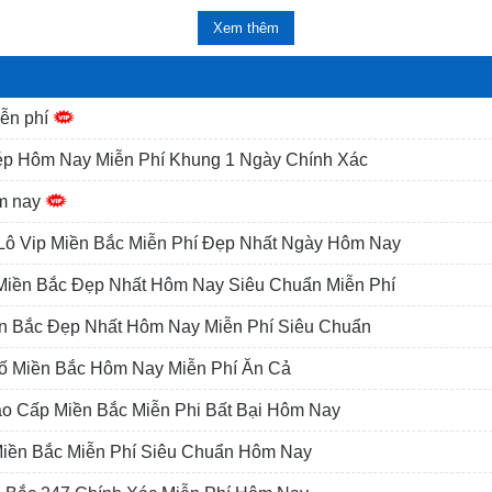
Xem thêm
iễn phí
ép Hôm Nay Miễn Phí Khung 1 Ngày Chính Xác
ôm nay
Lô Vip Miền Bắc Miễn Phí Đẹp Nhất Ngày Hôm Nay
Miền Bắc Đẹp Nhất Hôm Nay Siêu Chuẩn Miễn Phí
n Bắc Đẹp Nhất Hôm Nay Miễn Phí Siêu Chuẩn
ố Miền Bắc Hôm Nay Miễn Phí Ăn Cả
o Cấp Miền Bắc Miễn Phi Bất Bại Hôm Nay
Miền Bắc Miễn Phí Siêu Chuẩn Hôm Nay