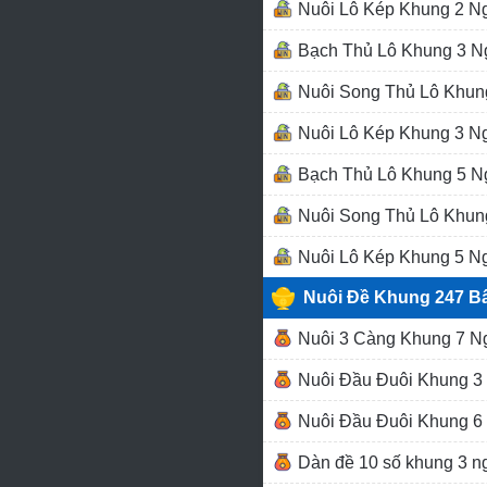
Nuôi Lô Kép Khung 2 N
Bạch Thủ Lô Khung 3 N
Nuôi Song Thủ Lô Khun
Nuôi Lô Kép Khung 3 Ng
Bạch Thủ Lô Khung 5 
Nuôi Song Thủ Lô Khung
Nuôi Lô Kép Khung 5 N
Nuôi Đề Khung 247 Bấ
Nuôi 3 Càng Khung 7 Ng
Nuôi Đầu Đuôi Khung 3
Nuôi Đầu Đuôi Khung 6
Dàn đề 10 số khung 3 