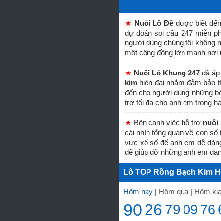
Nuôi Lô Đề
được biết đến 
dự đoán soi cầu 247 miễn ph
người dùng chúng tôi khôn
một cộng đồng lớn mạnh nơi nh
Nuôi Lô Khung 247
đã áp
kim
hiện đại nhằm đảm bảo t
đến cho người dùng những bộ
trợ tối đa cho anh em trong hàn
Bên cạnh việc hỗ trợ
nuôi
cái nhìn tổng quan về con số
vực xổ số để anh em dễ dàng
để giúp đỡ những anh em đang
Lô TOP Rồng Bạch Kim 
Hôm nay
|
Hôm qua
|
Hôm ki
90
26
79
09
76