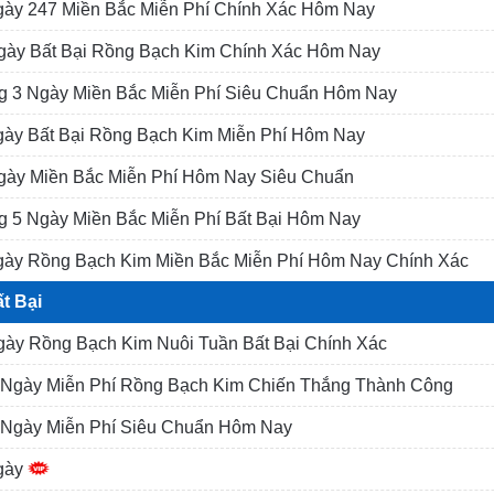
gày 247 Miền Bắc Miễn Phí Chính Xác Hôm Nay
gày Bất Bại Rồng Bạch Kim Chính Xác Hôm Nay
g 3 Ngày Miền Bắc Miễn Phí Siêu Chuẩn Hôm Nay
ày Bất Bại Rồng Bạch Kim Miễn Phí Hôm Nay
Ngày Miền Bắc Miễn Phí Hôm Nay Siêu Chuẩn
 5 Ngày Miền Bắc Miễn Phí Bất Bại Hôm Nay
gày Rồng Bạch Kim Miền Bắc Miễn Phí Hôm Nay Chính Xác
t Bại
ày Rồng Bạch Kim Nuôi Tuần Bất Bại Chính Xác
 Ngày Miễn Phí Rồng Bạch Kim Chiến Thắng Thành Công
 Ngày Miễn Phí Siêu Chuẩn Hôm Nay
ngày