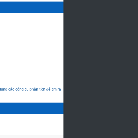
dụng các công cụ phân tích để tìm ra