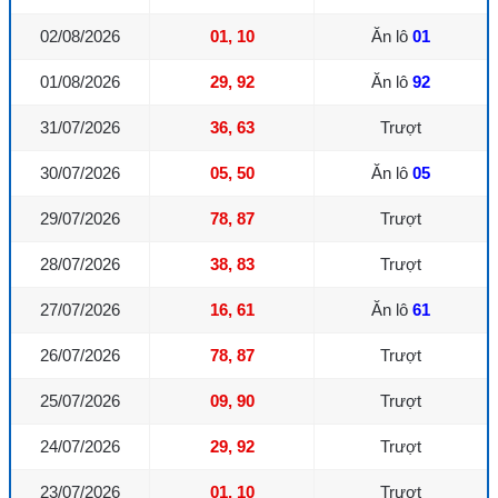
02/08/2026
01, 10
Ăn lô
01
01/08/2026
29, 92
Ăn lô
92
31/07/2026
36, 63
Trượt
30/07/2026
05, 50
Ăn lô
05
29/07/2026
78, 87
Trượt
28/07/2026
38, 83
Trượt
27/07/2026
16, 61
Ăn lô
61
26/07/2026
78, 87
Trượt
25/07/2026
09, 90
Trượt
24/07/2026
29, 92
Trượt
23/07/2026
01, 10
Trượt