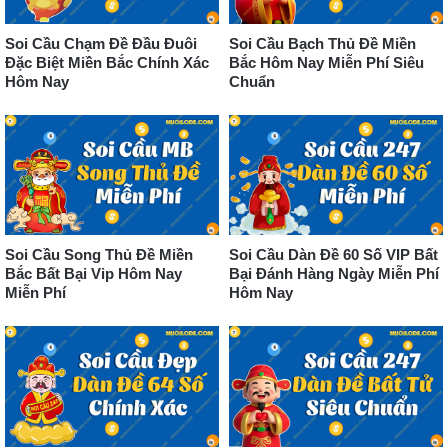
Soi Cầu Chạm Đề Đầu Đuôi
Soi Cầu Bạch Thủ Đề Miền
Đặc Biệt Miền Bắc Chính Xác
Bắc Hôm Nay Miễn Phí Siêu
Hôm Nay
Chuẩn
Soi Cầu Song Thủ Đề Miền
Soi Cầu Dàn Đề 60 Số VIP Bất
Bắc Bất Bại Vip Hôm Nay
Bại Đánh Hàng Ngày Miễn Phí
Miễn Phí
Hôm Nay