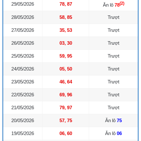
29/05/2026
78, 87
(2)
Ăn lô
78
28/05/2026
58, 85
Trượt
27/05/2026
35, 53
Trượt
26/05/2026
03, 30
Trượt
25/05/2026
59, 95
Trượt
24/05/2026
05, 50
Trượt
23/05/2026
46, 64
Trượt
22/05/2026
69, 96
Trượt
21/05/2026
79, 97
Trượt
20/05/2026
57, 75
Ăn lô
75
19/05/2026
06, 60
Ăn lô
06