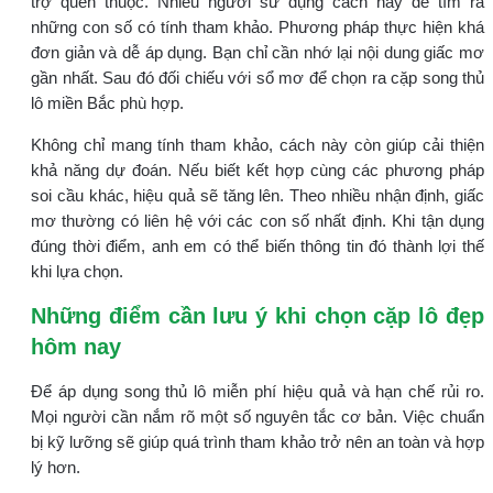
trợ quen thuộc. Nhiều người sử dụng cách này để tìm ra
những con số có tính tham khảo. Phương pháp thực hiện khá
đơn giản và dễ áp dụng. Bạn chỉ cần nhớ lại nội dung giấc mơ
gần nhất. Sau đó đối chiếu với sổ mơ để chọn ra cặp song thủ
lô miền Bắc phù hợp.
Không chỉ mang tính tham khảo, cách này còn giúp cải thiện
khả năng dự đoán. Nếu biết kết hợp cùng các phương pháp
soi cầu khác, hiệu quả sẽ tăng lên. Theo nhiều nhận định, giấc
mơ thường có liên hệ với các con số nhất định. Khi tận dụng
đúng thời điểm, anh em có thể biến thông tin đó thành lợi thế
khi lựa chọn.
Những điểm cần lưu ý khi chọn cặp lô đẹp
hôm nay
Để áp dụng song thủ lô miễn phí hiệu quả và hạn chế rủi ro.
Mọi người cần nắm rõ một số nguyên tắc cơ bản. Việc chuẩn
bị kỹ lưỡng sẽ giúp quá trình tham khảo trở nên an toàn và hợp
lý hơn.