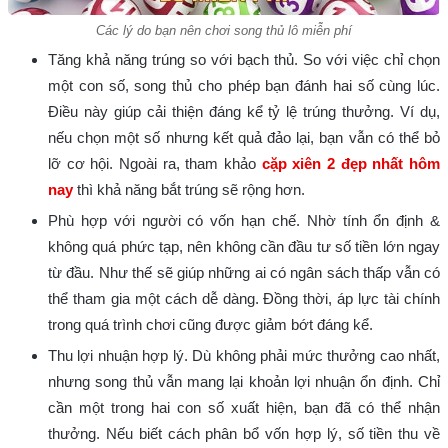
Các lý do bạn nên chơi song thủ lô miễn phí
Tăng khả năng trúng so với bạch thủ. So với việc chỉ chọn
một con số, song thủ cho phép bạn đánh hai số cùng lúc.
Điều này giúp cải thiện đáng kể tỷ lệ trúng thưởng. Ví dụ,
nếu chọn một số nhưng kết quả đảo lại, bạn vẫn có thể bỏ
lỡ cơ hội. Ngoài ra, tham khảo
cặp xiên 2 đẹp nhất hôm
nay
thì khả năng bắt trúng sẽ rộng hơn.
Phù hợp với người có vốn hạn chế. Nhờ tính ổn định &
không quá phức tạp, nên không cần đầu tư số tiền lớn ngay
từ đầu. Như thế sẽ giúp những ai có ngân sách thấp vẫn có
thể tham gia một cách dễ dàng. Đồng thời, áp lực tài chính
trong quá trình chơi cũng được giảm bớt đáng kể.
Thu lợi nhuận hợp lý. Dù không phải mức thưởng cao nhất,
nhưng song thủ vẫn mang lại khoản lợi nhuận ổn định. Chỉ
cần một trong hai con số xuất hiện, bạn đã có thể nhận
thưởng. Nếu biết cách phân bổ vốn hợp lý, số tiền thu về