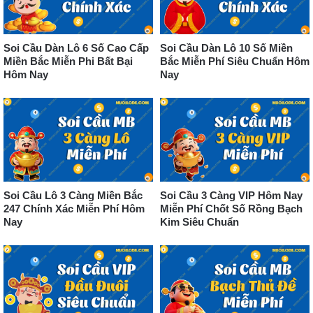
Soi Cầu Dàn Lô 6 Số Cao Cấp
Soi Cầu Dàn Lô 10 Số Miền
Miền Bắc Miễn Phi Bất Bại
Bắc Miễn Phí Siêu Chuẩn Hôm
Hôm Nay
Nay
Soi Cầu Lô 3 Càng Miền Bắc
Soi Cầu 3 Càng VIP Hôm Nay
247 Chính Xác Miễn Phí Hôm
Miễn Phí Chốt Số Rồng Bạch
Nay
Kim Siêu Chuẩn