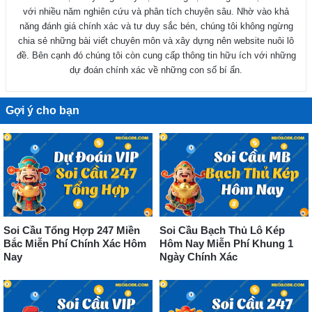
với nhiều năm nghiên cứu và phân tích chuyên sâu. Nhờ vào khả
năng đánh giá chính xác và tư duy sắc bén, chúng tôi không ngừng
chia sẻ những bài viết chuyên môn và xây dựng nên website nuôi lô
đề. Bên cạnh đó chúng tôi còn cung cấp thông tin hữu ích với những
dự đoán chính xác về những con số bí ẩn.
Gợi ý cho bạn
Soi Cầu Tổng Hợp 247 Miền
Soi Cầu Bạch Thủ Lô Kép
Bắc Miễn Phí Chính Xác Hôm
Hôm Nay Miễn Phí Khung 1
Nay
Ngày Chính Xác