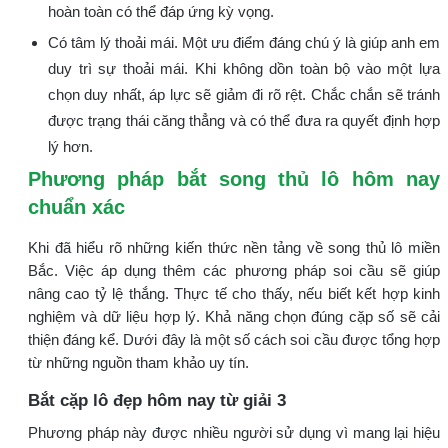
hoàn toàn có thể đáp ứng kỳ vọng.
Có tâm lý thoải mái. Một ưu điểm đáng chú ý là giúp anh em
duy trì sự thoải mái. Khi không dồn toàn bộ vào một lựa
chọn duy nhất, áp lực sẽ giảm đi rõ rệt. Chắc chắn sẽ tránh
được trạng thái căng thẳng và có thể đưa ra quyết định hợp
lý hơn.
Phương pháp bắt song thủ lô hôm nay
chuẩn xác
Khi đã hiểu rõ những kiến thức nền tảng về song thủ lô miền
Bắc. Việc áp dụng thêm các phương pháp soi cầu sẽ giúp
nâng cao tỷ lệ thắng. Thực tế cho thấy, nếu biết kết hợp kinh
nghiệm và dữ liệu hợp lý. Khả năng chọn đúng cặp số sẽ cải
thiện đáng kể. Dưới đây là một số cách soi cầu được tổng hợp
từ những nguồn tham khảo uy tín.
Bắt cặp lô đẹp hôm nay từ giải 3
Phương pháp này được nhiều người sử dụng vì mang lại hiệu