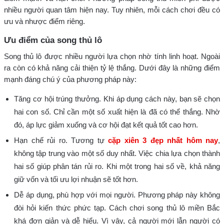
nhiều người quan tâm hiện nay. Tuy nhiên, mỗi cách chơi đều có
ưu và nhược điểm riêng.
Ưu điểm của song thủ lô
Song thủ lô được nhiều người lựa chọn nhờ tính linh hoạt. Ngoài
ra còn có khả năng cải thiện tỷ lệ thắng. Dưới đây là những điểm
mạnh đáng chú ý của phương pháp này:
Tăng cơ hội trúng thưởng. Khi áp dụng cách này, bạn sẽ chọn
hai con số. Chỉ cần một số xuất hiện là đã có thể thắng. Nhờ
đó, áp lực giảm xuống và cơ hội đạt kết quả tốt cao hơn.
Hạn chế rủi ro. Tương tự
cặp xiên 3 đẹp nhất hôm nay
,
không tập trung vào một số duy nhất. Việc chia lựa chọn thành
hai số giúp phân tán rủi ro. Khi một trong hai số về, khả năng
giữ vốn và tối ưu lợi nhuận sẽ tốt hơn.
Dễ áp dụng, phù hợp với mọi người. Phương pháp này không
đòi hỏi kiến thức phức tạp. Cách chơi song thủ lô miền Bắc
khá đơn giản và dễ hiểu. Vì vậy, cả người mới lẫn người có