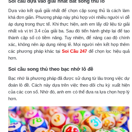
Soi cầu dựa vào giải nhất bắt song thủ lô
Dựa vào kết quả giải nhất để chọn cặp song thủ là cách làm
khá đơn giản. Phương pháp này phù hợp với nhiều người vì dễ
áp dụng trong thực tế. Khi thực hiện, anh em lấy dữ liệu từ giải
nhất và vị trí 3.4 của giải ba. Sau đó tiến hành ghép lại để tạo
thành cặp số có tiềm năng. Tuy nhiên, để nâng cao độ chính
xác, không nên áp dụng riêng lẻ. Mọi người nên kết hợp thêm
các phương pháp khác tại
Soi Cầu 247
để chọn lọc hiệu quả
hơn.
Soi cầu song thủ theo bạc nhớ lô đề
Bạc nhớ là phương pháp đã được sử dụng từ lâu trong việc dự
đoán lô đề. Cách này dựa trên việc theo dõi chu kỳ xuất hiện
của các con số. Nhờ đó, anh em có thể đưa ra lựa chọn hợp lý
hơn.