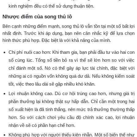
kinh nghiệm đều có thể sử dụng thuận tiện.
Nhược điểm của song thủ lô
Bên cạnh những điểm mạnh, song thủ lô vẫn tồn tại một số bất lợi
nhất định. Trước khi áp dụng, bạn nên cân nhắc kỹ để lựa chọn
hình thức phù hợp. Đặc biệt là với khả năng của mình.
Chi phí nuôi cao hơn: Khi tham gia, bạn phải đầu tư vào hai con
số cùng lúc. Tổng số tiền bỏ ra vì thế sẽ lớn hơn so với việc
chỉ đánh một số. Nó có thể gây áp lực tài chính, đặc biệt với
những ai có nguồn vốn không quá dư dả. Nếu không kiểm soát
tốt, việc theo lâu dài sẽ gặp nhiều khó khăn.
Lợi nhuận không cao. Dù cơ hội trúng cao hơn, nhưng giá trị
phần thưởng lại không thật sự hấp dẫn. Chỉ cần một trong hai
số xuất hiện là đã tính thắng, nên mức trả thưởng thường thấp
hơn. So với cách chơi yêu cầu độ chính xác cao, lợi nhuận
nhận về sẽ có phần hạn chế hơn.
Không phù hợp với người thiếu kiên nhẫn. Một số biến thể như