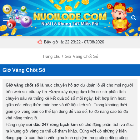
Menu
N
t
k
Bây giờ là:
22:23:22
- 07/08/2026
c
tì
Trang chủ
/
Giờ Vàng Chốt Số
Giờ Vàng Chốt Số
Giờ vàng chốt số
là mục chuyên hỗ trợ dự đoán lô đề cho mọi người
trên web soi cầu uy tín. Được xây dựng dựa trên cơ sở phân tích
chuyên sâu và thống kê kết quả xổ số mỗi ngày, kết hợp linh hoạt
giữa các công thức toán học và dữ liệu lịch sử. Trong khoảng thời
gian giờ vàng bạn có thể tận dụng để vào số, từ đó nâng cao tối đa
khả năng trúng lô.
Hàng ngày
soi dầu 247 rồng bạch kim
sẽ chủ động phân tích và đưa
ra khung giờ vàng cụ thể để tham khảo. Cùng với đó những ý kiến
đóng góp từ các thành viên giàu kinh nghiệm trong cộng đồng cũng