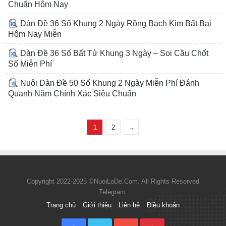
Chuẩn Hôm Nay
Dàn Đề 36 Số Khung 2 Ngày Rồng Bạch Kim Bất Bại
Hôm Nay Miễn
Dàn Đề 36 Số Bất Tử Khung 3 Ngày – Soi Cầu Chốt
Số Miễn Phí
Nuôi Dàn Đề 50 Số Khung 2 Ngày Miễn Phí Đánh
Quanh Năm Chính Xác Siêu Chuẩn
Điều
1
2
→
hướng
bài
viết
Copyright 2022-2025 ©NuoiLoDe.Com. All Rights Reserved
Telegram:
Trang chủ
Giới thiệu
Liên hệ
Điều khoản