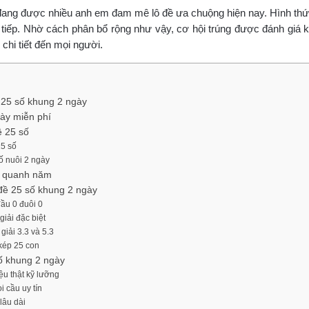
ang được nhiều anh em đam mê lô đề ưa chuộng hiện nay. Hình thức 
n tiếp. Nhờ cách phân bổ rộng như vậy, cơ hội trúng được đánh giá kh
chi tiết đến mọi người.
 25 số khung 2 ngày
ày miễn phí
 25 số
25 số
ố nuôi 2 ngày
h quanh năm
đề 25 số khung 2 ngày
ầu 0 đuôi 0
iải đặc biệt
giải 3.3 và 5.3
kép 25 con
số khung 2 ngày
ệu thật kỹ lưỡng
i cầu uy tín
lâu dài