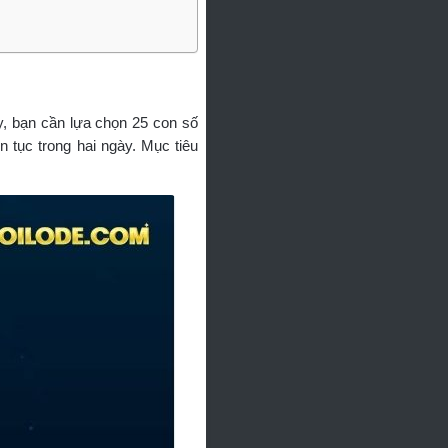
, bạn cần lựa chọn 25 con số
n tục trong hai ngày. Mục tiêu