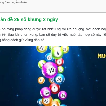
ông đánh ngẫu nhiên
dàn đề 25 số khung 2 ngày
à phương pháp đang được rất nhiều người ưa chuộng. Với cách này
9. Sau khi chọn xong, bạn sẽ duy trì việc nuôi tập hợp số này liê
ng bằng cách giữ vững dàn số.