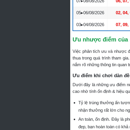
07▸08/08/2026
06, 07, 
05▸06/08/2026
02, 04, 
03▸04/08/2026
07, 09, 
Ưu nhược điểm của 
Việc phân tích ưu và nhược đi
thua trong quá trình tham gi
nắm rõ những thông tin quan t
Ưu điểm khi chơi dàn đề
Dưới đây là những ưu điểm nổ
cao nhờ tính ổn định & hiệu qu
Tỷ lệ trúng thưởng ấn tượn
nhận thưởng rất lớn cho n
An toàn, ổn định. Đây là p
đẹp, bạn hoàn toàn có khả n