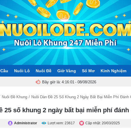
 Cầu
Nuôi Lô
Nuôi Đề
Giờ Vàng
Sổ Mơ
Kinh Nghiệm
Bây giờ là:
4:16:02
- 08/08/2026
/
Nuôi Đề Khung
/
Nuôi Dàn Đề 25 Số Khung 2 Ngày Bất Bại Miễn Phí Đán
ề 25 số khung 2 ngày bất bại miễn phí đán
Administrator
Lượt xem: 23617
Cập nhật: 20/03/2025