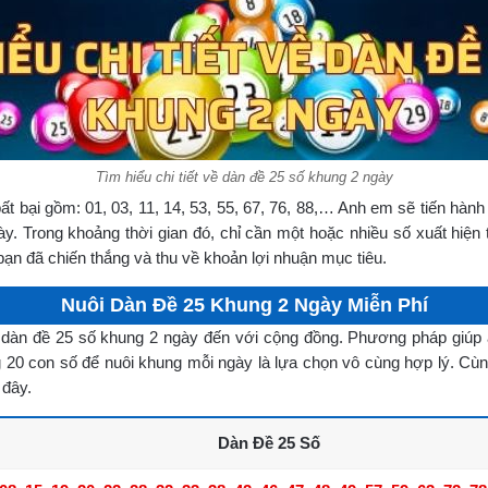
Tìm hiểu chi tiết về dàn đề 25 số khung 2 ngày
t bại gồm: 01, 03, 11, 14, 53, 55, 67, 76, 88,… Anh em sẽ tiến hành
gày. Trong khoảng thời gian đó, chỉ cần một hoặc nhiều số xuất hiện
bạn đã chiến thắng và thu về khoản lợi nhuận mục tiêu.
Nuôi Dàn Đề 25 Khung 2 Ngày Miễn Phí
 dàn đề 25 số khung 2 ngày đến với cộng đồng. Phương pháp giúp 
g 20 con số để nuôi khung mỗi ngày là lựa chọn vô cùng hợp lý. C
 đây.
Dàn Đề 25 Số