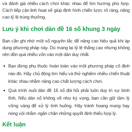
và đánh giá nhiều cách chơi khác nhau để tìm hướng phù hợp.
Cách tiếp cận linh hoạt sẽ giúp định hình chiến lược rõ ràng, nâng
cao tỷ lệ trúng thưởng.
Lưu ý khi chơi dàn đề 16 số khung 3 ngày
Bạn cần ghi nhớ một số nguyên tắc để nâng cao hiệu quả khi áp
dụng phương pháp này. Dù mang lại tỷ lệ thắng cao nhưng không
nên dồn quá nhiều vốn vào một dàn duy nhất.
Bạn đừng phụ thuộc hoàn toàn vào một phương pháp cố định
nào đó. Hãy chủ động tìm hiểu và thử nghiệm nhiều chiến thuật
khác nhau nhằm nâng cao chất lượng cách chơi.
Quá trình nuôi dàn đề 16 số đòi hỏi phải luôn duy trì sự bình
tĩnh. Nếu dàn số không về như kỳ vọng, bạn cần giữ tâm lý
vững vàng để xử lý tình huống. Hãy tránh hoang mang hay
nóng vội nhằm ngăn chặn những quyết định thiếu hợp lý.
Kết luận