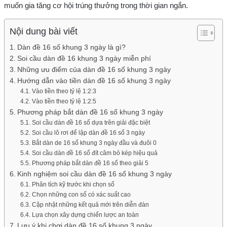
muốn gia tăng cơ hội trúng thưởng trong thời gian ngắn.
Nội dung bài viết
Dàn đề 16 số khung 3 ngày là gì?
Soi cầu dàn đề 16 khung 3 ngày miễn phí
Những ưu điểm của dàn đề 16 số khung 3 ngày
Hướng dẫn vào tiền dàn đề 16 số khung 3 ngày
Vào tiền theo tỷ lệ 1:2:3
Vào tiền theo tỷ lệ 1:2:5
Phương pháp bắt dàn đề 16 số khung 3 ngày
Soi cầu dàn đề 16 số dựa trên giải đặc biệt
Soi cầu lô rơi để lập dàn đề 16 số 3 ngày
Bắt dàn de 16 số khung 3 ngày đầu và đuôi 0
Soi cầu dàn đề 16 số đít câm bỏ kép hiệu quả
Phương pháp bắt dàn đề 16 số theo giải 5
Kinh nghiệm soi cầu dàn đề 16 số khung 3 ngày
Phân tích kỹ trước khi chọn số
Chọn những con số có xác suất cao
Cập nhật những kết quả mới trên diễn đàn
Lựa chọn xây dựng chiến lược an toàn
Lưu ý khi chơi dàn đề 16 số khung 3 ngày