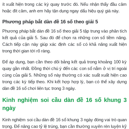
ít xuất hiện trong các kỳ quay trước đó. Nếu nhận thấy đầu câm
hoặc đít câm, anh em hãy tận dụng ngay dấu hiệu quý giá này.
Phương pháp bắt dàn đề 16 số theo giải 5
Phương pháp bắt dàn đề 16 số theo giải 5 tập trung vào phân tích
kết quả của giải 5. Sau đó để chọn ra những con số tiềm năng.
Cách tiếp cận này giúp xác định các số có khả năng xuất hiện
trong thời gian tới rõ ràng.
Để áp dụng, bạn cần theo dõi bảng kết quả trong khoảng 100 kỳ
quay gần nhất. Đồng thời chú ý đến các con số nằm ở vị trí ngoài
cùng của giải 5. Những số này thường có xác suất xuất hiện cao
trong các kỳ tiếp theo. Khi kết hợp hợp lý, bạn có thể xây dựng
dàn đề 16 số chơi liên tục trong 3 ngày.
Kinh nghiệm soi cầu dàn đề 16 số khung 3
ngày
Kinh nghiệm soi cầu dàn đề 16 số khung 3 ngày đóng vai trò quan
trọng. Để nâng cao tỷ lệ trúng, bạn cần thường xuyên rèn luyện kỹ