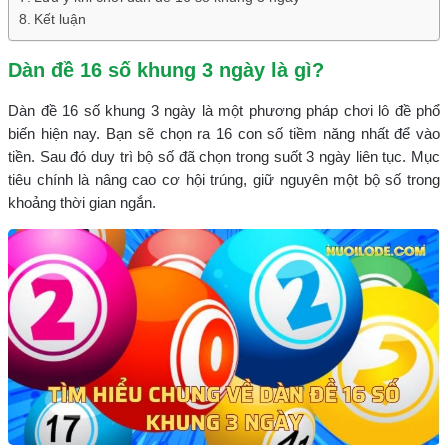
Kết luận
Dàn đề 16 số khung 3 ngày là gì?
Dàn đề 16 số khung 3 ngày là một phương pháp chơi lô đề phổ
biến hiện nay. Bạn sẽ chọn ra 16 con số tiềm năng nhất để vào
tiền. Sau đó duy trì bộ số đã chọn trong suốt 3 ngày liên tục. Mục
tiêu chính là nâng cao cơ hội trúng, giữ nguyên một bộ số trong
khoảng thời gian ngắn.