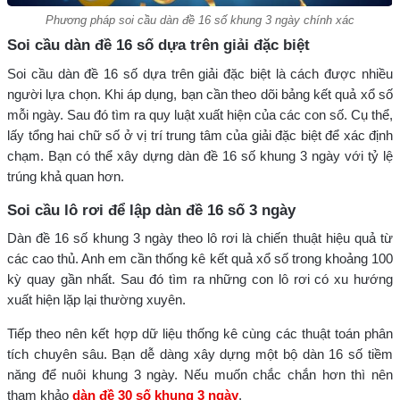
Phương pháp soi cầu dàn đề 16 số khung 3 ngày chính xác
Soi cầu dàn đề 16 số dựa trên giải đặc biệt
Soi cầu dàn đề 16 số dựa trên giải đặc biệt là cách được nhiều
người lựa chọn. Khi áp dụng, bạn cần theo dõi bảng kết quả xổ số
mỗi ngày. Sau đó tìm ra quy luật xuất hiện của các con số. Cụ thể,
lấy tổng hai chữ số ở vị trí trung tâm của giải đặc biệt để xác định
chạm. Bạn có thể xây dựng dàn đề 16 số khung 3 ngày với tỷ lệ
trúng khả quan hơn.
Soi cầu lô rơi để lập dàn đề 16 số 3 ngày
Dàn đề 16 số khung 3 ngày theo lô rơi là chiến thuật hiệu quả từ
các cao thủ. Anh em cần thống kê kết quả xổ số trong khoảng 100
kỳ quay gần nhất. Sau đó tìm ra những con lô rơi có xu hướng
xuất hiện lặp lại thường xuyên.
Tiếp theo nên kết hợp dữ liệu thống kê cùng các thuật toán phân
tích chuyên sâu. Bạn dễ dàng xây dựng một bộ dàn 16 số tiềm
năng để nuôi khung 3 ngày. Nếu muốn chắc chắn hơn thì nên
tham khảo
dàn đề 30 số khung 3 ngày
.