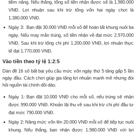
tiềm năng. Nếu thắng, tổng số tiền nhận được sẽ là 1.980.000
VNĐ. Lợi nhuận sau khi trừ tổng vốn hai ngày chơi là
1.380.000 VNĐ.
Ngày 3: Bạn đặt 30.000 VNĐ mỗi số để hoàn tất khung nuôi ba
ngày. Nếu may mắn trúng, số tiền nhận về đạt mức 2.970.000
VNĐ. Sau khi trừ tổng chi phí 1.200.000 VNĐ, lợi nhuận thực
tế đạt 1.770.000 VNĐ.
Vào tiền theo tỷ lệ 1:2:5
Dàn đề 16 số bất bại yêu cầu mức vốn ngày thứ 5 tăng gấp 5 lần
ngày đầu. Cách chơi giúp gia tăng lợi nhuận mạnh mẽ nhưng đòi
hỏi nguồn tài chính dồi dào.
Ngày 1: Bạn đặt 10.000 VNĐ cho mỗi số, nếu trúng sẽ nhận
được 990.000 VNĐ. Khoản lãi thu về sau khi trừ chi phí đầu tư
đạt mức 790.000 VNĐ.
Ngày 2: Nâng mức vốn lên 20.000 VNĐ mỗi số để tiếp tục nuôi
khung. Nếu thắng, bạn nhận được 1.980.000 VNĐ với lợi