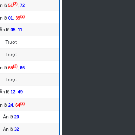
(2)
n lô
51
,
72
(2)
n lô
01
,
39
Ăn lô
05
,
11
Trượt
Trượt
(2)
n lô
65
,
66
Trượt
Ăn lô
12
,
49
(2)
n lô
24
,
64
Ăn lô
20
Ăn lô
32