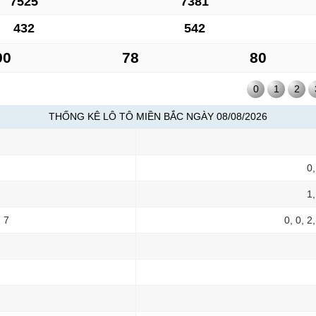
7525
7381
432
542
90
78
80
0
1
2
THỐNG KÊ LÔ TÔ MIỀN BẮC NGÀY 08/08/2026
0,
1,
, 7
0, 0, 2,