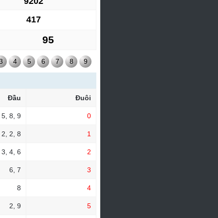
9202
417
95
3
4
5
6
7
8
9
Đầu
Đuôi
 5, 8, 9
0
 2, 2, 8
1
 3, 4, 6
2
6, 7
3
8
4
2, 9
5