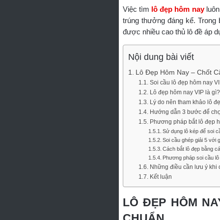
Việc tìm
lô đẹp hôm nay
luôn
trúng thưởng đáng kể. Trong 
được nhiều cao thủ lô đề áp d
Nội dung bài viết
Lô Đẹp Hôm Nay – Chốt C
Soi cầu lô đẹp hôm nay VI
Lô đẹp hôm nay VIP là gì?
Lý do nên tham khảo lô đ
Hướng dẫn 3 bước để chọ
Phương pháp bắt lô đẹp 
Sử dụng lô kép để soi c
Soi cầu ghép giải 5 với 
Cách bắt lô đẹp bằng cá
Phương pháp soi cầu lô 
Những điều cần lưu ý khi
Kết luận
LÔ ĐẸP HÔM NA
CHUẨN