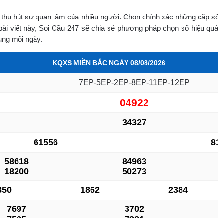
 thu hút sự quan tâm của nhiều người. Chọn chính xác những cặp số
bài viết này, Soi Cầu 247 sẽ chia sẻ phương pháp chọn số hiệu quả
ụng mỗi ngày.
KQXS MIỀN BẮC NGÀY 08/08/2026
7EP-5EP-2EP-8EP-11EP-12EP
04922
34327
61556
8
58618
84963
18200
50273
850
1862
2384
7697
3702