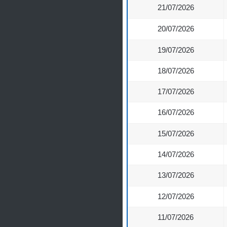
21/07/2026
20/07/2026
19/07/2026
18/07/2026
17/07/2026
16/07/2026
15/07/2026
14/07/2026
13/07/2026
12/07/2026
11/07/2026