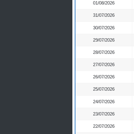
01/08/2026
31/07/2026
30/07/2026
29/07/2026
28/07/2026
27/07/2026
26/07/2026
25/07/2026
24/07/2026
23/07/2026
22/07/2026