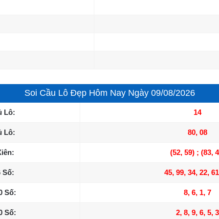
Soi Cầu Lô Đẹp Hôm Nay Ngày 09/08/2026
 Lô:
14
 Lô:
80, 08
iên:
(52, 59) ; (83, 
 Số:
45, 99, 34, 22, 61
0 Số:
8, 6, 1, 7
0 Số:
2, 8, 9, 6, 5, 3