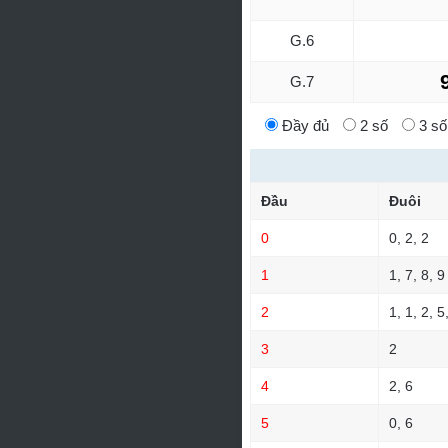
G.6
G.7
Đầy đủ
2 số
3 số
Đầu
Đuôi
0
0, 2, 2
1
1, 7, 8, 9
2
1, 1, 2, 5
3
2
4
2, 6
5
0, 6