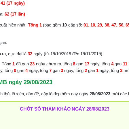
41 (17 ngày)
a:
62 (17 lần)
xuất hiện nhất:
Tổng 1
(bao gồm
10
cặp số:
01, 10, 29, 38, 47, 56, 6
gan:
 ra, cực đại là
32
ngày (từ 19/10/2019 đến 19/11/2019)
t: Tổng
1
đã gan
23
ngày chưa ra, tổng
8
gan
17
ngày, tổng
4
gan
11
y, tổng
0
gan
4
ngày, tổng
7
gan
3
ngày, tổng
2
gan
1
ngày, tổng
3
mớ
MB ngày 29/08/2023
 thủ, lô xiên, dàn đề, cặp lô đẹp hôm nay ngày
28/08/2023
mời các 
CHỐT SỐ THAM KHẢO NGÀY 28/08/2023