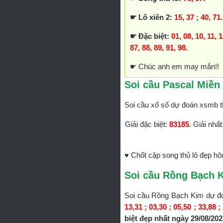
☛ Lô xiên 2:
15, 37 ; 40, 71.
☛ Đặc biệt:
01, 08, 10, 11, 1
87, 88, 89, 91, 98.
☛ Chúc anh em may mắn!!
Soi cầu Pascal Miền
Soi cầu xổ số dự đoán xsmb th
Giải đặc biệt:
83185
. Giải nhất
♥ Chốt cặp song thủ lô đẹp h
Soi cầu Rồng Bạch 
Soi cầu Rồng Bạch Kim dự đo
13,31 ; 03,30 ; 05,50 ; 33,88 ;
biệt đẹp nhất ngày 29/08/202