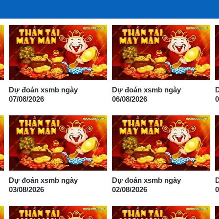
Dự đoán xsmb ngày
Dự đoán xsmb ngày
07/08/2026
06/08/2026
0
Dự đoán xsmb ngày
Dự đoán xsmb ngày
03/08/2026
02/08/2026
0