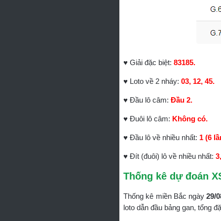
♥ Giải đặc biệt:
83185.
♥ Loto về 2 nháy:
03, 12, 45.
♥ Đầu lô câm:
Đầu 2.
♥ Đuôi lô câm:
Không có.
♥ Đầu lô về nhiều nhất:
1 (6 lầ
♥ Đít (đuôi) lô về nhiều nhất:
3,
Thống kê dự đoán X
Thống kê miền Bắc ngày
29/0
loto dẫn đầu bảng gan, tổng đặc