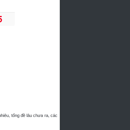
nhiêu, tổng đề lâu chưa ra, các