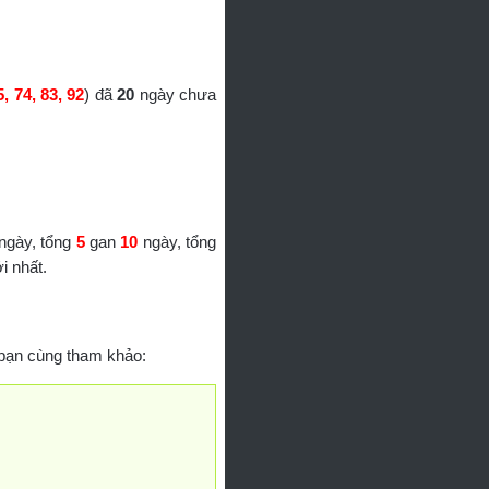
5, 74, 83, 92
) đã
20
ngày chưa
ngày, tổng
5
gan
10
ngày, tổng
i nhất.
bạn cùng tham khảo: