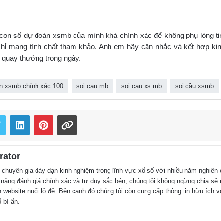
on số dự đoán xsmb của mình khá chính xác để không phụ lòng ti
 chỉ mang tính chất tham khảo. Anh em hãy cân nhắc và kết hợp ki
 quay thưởng trong ngày.
án xsmb chính xác 100
soi cau mb
soi cau xs mb
soi cầu xsmb
ok
Twitter
LinkedIn
Pinterest
Copy Link
rator
 chuyên gia dày dạn kinh nghiệm trong lĩnh vực xổ số với nhiều năm nghiên
năng đánh giá chính xác và tư duy sắc bén, chúng tôi không ngừng chia sẻ
 website nuôi lô đề. Bên cạnh đó chúng tôi còn cung cấp thông tin hữu ích với
 bí ẩn.