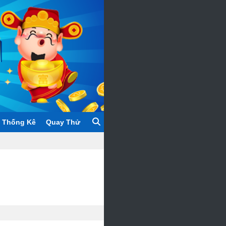
Nhập
Thống Kê
Quay Thử
từ
khóa
cần
tìm...