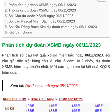
Phân tích dự đoán XSMB ngày 06/11/2023
Thống kê dự đoán XSMB ngày 06/11/2023
Soi Cầu dự đoán XSMB ngày 06/11/2023
Soi cầu Pascal Miền Bắc ngày 06/11/2023
Soi cầu Rồng Bạch Kim dự đoán xsmb ngày 06/11/2023
Kết luận chung
Phân tích dự đoán XSMB ngày 06/11/2023
Phân tích soi cầu kết quả xổ số miền bắc ngày
06/11/2023
, soi
cầu giải đặc biệt bảng cầu lô, cầu lô câm, lô 2 nháy, dự đoán
XSMB hôm nay chuẩn nhất. Mời các bạn xem lại kết quả KQXS
hôm qua:
Xem lại:
Dự đoán xsmb ngày 05/11/2023