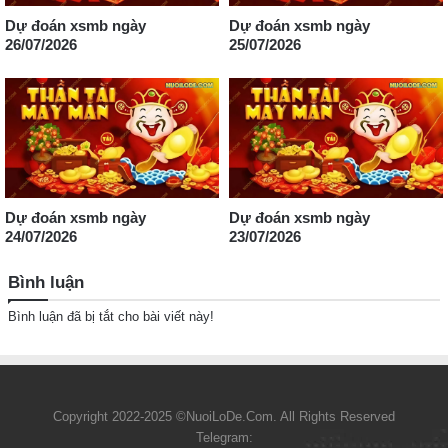
Dự đoán xsmb ngày
Dự đoán xsmb ngày
26/07/2026
25/07/2026
Dự đoán xsmb ngày
Dự đoán xsmb ngày
24/07/2026
23/07/2026
Bình luận
Bình luận đã bị tắt cho bài viết này!
Copyright 2022-2025 ©NuoiLoDe.Com. All Rights Reserved
Telegram: