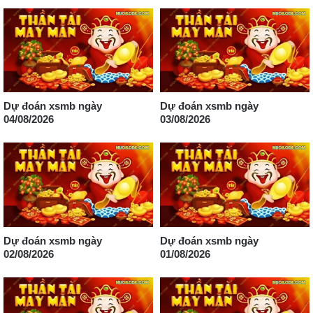
Dự đoán xsmb ngày
Dự đoán xsmb ngày
04/08/2026
03/08/2026
Dự đoán xsmb ngày
Dự đoán xsmb ngày
02/08/2026
01/08/2026