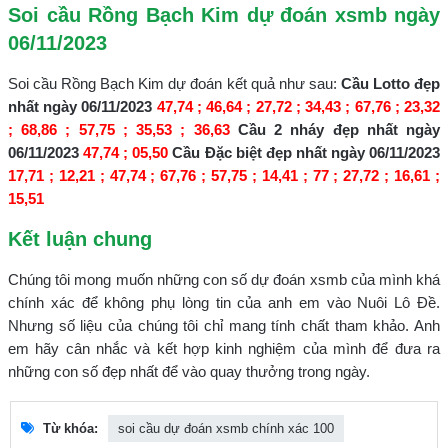
Soi cầu Rồng Bạch Kim dự đoán xsmb ngày
06/11/2023
Soi cầu Rồng Bạch Kim dự đoán kết quả như sau:
Cầu Lotto đẹp
nhất ngày 06/11/2023
47,74 ; 46,64 ; 27,72 ; 34,43 ; 67,76 ; 23,32
; 68,86 ; 57,75 ; 35,53 ; 36,63
Cầu 2 nháy đẹp nhất ngày
06/11/2023
47,74 ; 05,50
Cầu Đặc biệt đẹp nhất ngày 06/11/2023
17,71 ; 12,21 ; 47,74 ; 67,76 ; 57,75 ; 14,41 ; 77 ; 27,72 ; 16,61 ;
15,51
Kết luận chung
Chúng tôi mong muốn những con số dự đoán xsmb của mình khá
chính xác để không phụ lòng tin của anh em vào Nuôi Lô Đề.
Nhưng số liệu của chúng tôi chỉ mang tính chất tham khảo. Anh
em hãy cân nhắc và kết hợp kinh nghiệm của mình để đưa ra
những con số đẹp nhất để vào quay thưởng trong ngày.
Từ khóa:
soi cầu dự đoán xsmb chính xác 100