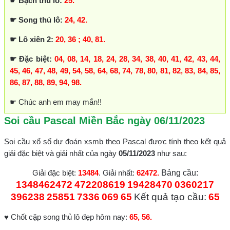
☛ Bạch thủ lô:
25.
☛ Song thủ lô:
24, 42.
☛ Lô xiên 2:
20, 36 ; 40, 81.
☛ Đặc biệt:
04, 08, 14, 18, 24, 28, 34, 38, 40, 41, 42, 43, 44,
45, 46, 47, 48, 49, 54, 58, 64, 68, 74, 78, 80, 81, 82, 83, 84, 85,
86, 87, 88, 89, 94, 98.
☛ Chúc anh em may mắn!!
Soi cầu Pascal Miền Bắc ngày 06/11/2023
Soi cầu xổ số dự đoán xsmb theo Pascal được tính theo kết quả
giải đặc biệt và giải nhất của ngày
05/11/2023
như sau:
Giải đặc biệt:
13484
. Giải nhất:
62472.
Bảng cầu:
1348462472
472208619
19428470
0360217
396238
25851
7336
069
65
Kết quả tạo cầu:
65
♥ Chốt cặp song thủ lô đẹp hôm nay:
65, 56
.