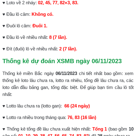
♥ Loto về 2 nháy:
02, 45, 77, 82×3, 83.
♥ Đầu lô câm:
Không có
.
♥ Đuôi lô câm:
Đuôi 1.
♥ Đầu lô về nhiều nhất:
8 (7 lần).
♥ Đít (đuôi) lô về nhiều nhất:
2 (7 lần).
Thống kê dự đoán XSMB ngày 06/11/2023
Thống kê miền Bắc ngày
06/11/2023
chi tiết nhất bao gồm: xem
thống kê loto lâu chưa ra, lotto ra nhiêu, tổng đề lâu chưa ra, các
loto dẫn đầu bảng gan, tổng đặc biệt. Để giúp bạn tìm cầu lô tốt
nhất:
♥ Lotto lâu chưa ra (lotto gan):
66 (24 ngày)
♥ Lotto ra nhiều trong tháng qua:
76, 83 (16 lần)
♥ Thống kê tổng đề lâu chưa xuất hiện nhất:
Tổng 1
(bao gồm
10
cặp số:
01, 10, 29, 38, 47, 56, 65, 74, 83, 92
) đã
28
ngày chưa ra.