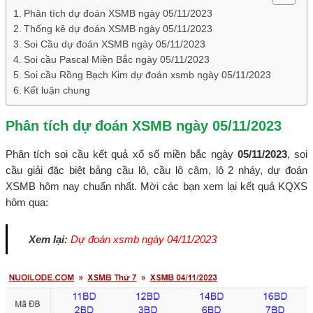
Phân tích dự đoán XSMB ngày 05/11/2023
Thống kê dự đoán XSMB ngày 05/11/2023
Soi Cầu dự đoán XSMB ngày 05/11/2023
Soi cầu Pascal Miền Bắc ngày 05/11/2023
Soi cầu Rồng Bạch Kim dự đoán xsmb ngày 05/11/2023
Kết luận chung
Phân tích dự đoán XSMB ngày 05/11/2023
Phân tích soi cầu kết quả xổ số miền bắc ngày
05/11/2023
, soi
cầu giải đặc biệt bảng cầu lô, cầu lô câm, lô 2 nháy, dự đoán
XSMB hôm nay chuẩn nhất. Mời các bạn xem lại kết quả KQXS
hôm qua:
Xem lại:
Dự đoán xsmb ngày 04/11/2023