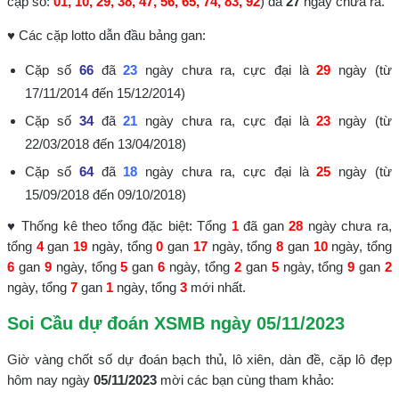
cặp số:
01, 10, 29, 38, 47, 56, 65, 74, 83, 92
) đã
27
ngày chưa ra.
♥ Các cặp lotto dẫn đầu bảng gan:
Cặp số
66
đã
23
ngày chưa ra, cực đại là
29
ngày (từ
17/11/2014 đến 15/12/2014)
Cặp số
34
đã
21
ngày chưa ra, cực đại là
23
ngày (từ
22/03/2018 đến 13/04/2018)
Cặp số
64
đã
18
ngày chưa ra, cực đại là
25
ngày (từ
15/09/2018 đến 09/10/2018)
♥ Thống kê theo tổng đặc biệt: Tổng
1
đã gan
28
ngày chưa ra,
tổng
4
gan
19
ngày, tổng
0
gan
17
ngày, tổng
8
gan
10
ngày, tổng
6
gan
9
ngày, tổng
5
gan
6
ngày, tổng
2
gan
5
ngày, tổng
9
gan
2
ngày, tổng
7
gan
1
ngày, tổng
3
mới nhất.
Soi Cầu dự đoán XSMB ngày 05/11/2023
Giờ vàng chốt số dự đoán bạch thủ, lô xiên, dàn đề, cặp lô đẹp
hôm nay ngày
05/11/2023
mời các bạn cùng tham khảo: