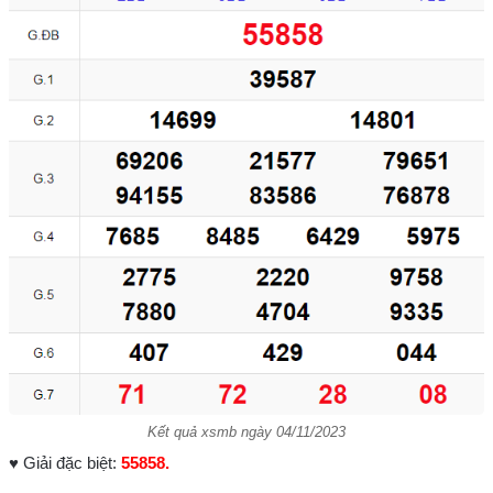
Kết quả xsmb ngày 04/11/2023
♥ Giải đặc biệt:
55858.