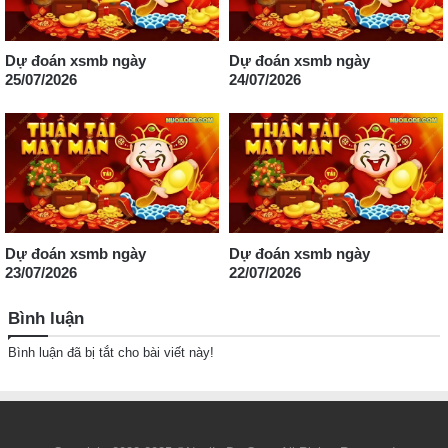
Dự đoán xsmb ngày
Dự đoán xsmb ngày
25/07/2026
24/07/2026
Dự đoán xsmb ngày
Dự đoán xsmb ngày
23/07/2026
22/07/2026
Bình luận
Bình luận đã bị tắt cho bài viết này!