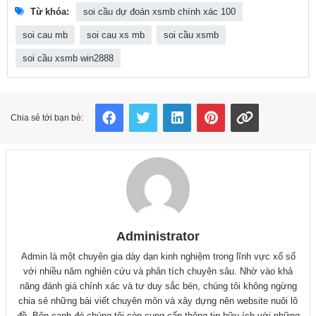
Từ khóa:
soi cầu dự đoán xsmb chính xác 100
soi cau mb
soi cau xs mb
soi cầu xsmb
soi cầu xsmb win2888
Facebook
Twitter
LinkedIn
Pinterest
Copy Link
Chia sẻ tới bạn bè:
Administrator
Admin là một chuyên gia dày dạn kinh nghiệm trong lĩnh vực xổ số
với nhiều năm nghiên cứu và phân tích chuyên sâu. Nhờ vào khả
năng đánh giá chính xác và tư duy sắc bén, chúng tôi không ngừng
chia sẻ những bài viết chuyên môn và xây dựng nên website nuôi lô
đề. Bên cạnh đó chúng tôi còn cung cấp thông tin hữu ích với những