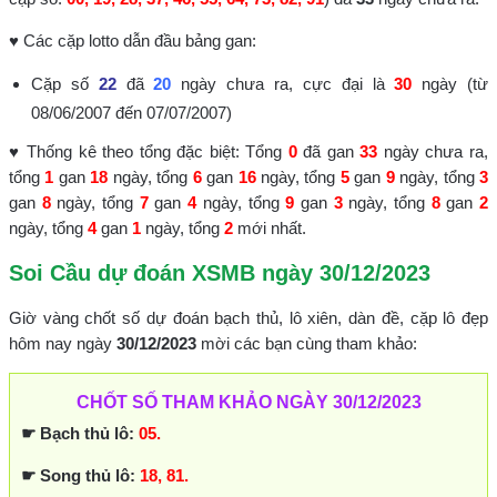
♥ Các cặp lotto dẫn đầu bảng gan:
Cặp số
22
đã
20
ngày chưa ra, cực đại là
30
ngày (từ
08/06/2007 đến 07/07/2007)
♥ Thống kê theo tổng đặc biệt: Tổng
0
đã gan
33
ngày chưa ra,
tổng
1
gan
18
ngày, tổng
6
gan
16
ngày, tổng
5
gan
9
ngày, tổng
3
gan
8
ngày, tổng
7
gan
4
ngày, tổng
9
gan
3
ngày, tổng
8
gan
2
ngày, tổng
4
gan
1
ngày, tổng
2
mới nhất.
Soi Cầu dự đoán XSMB ngày 30/12/2023
Giờ vàng chốt số dự đoán bạch thủ, lô xiên, dàn đề, cặp lô đẹp
hôm nay ngày
30/12/2023
mời các bạn cùng tham khảo:
CHỐT SỐ THAM KHẢO NGÀY 30/12/2023
☛ Bạch thủ lô:
05.
☛ Song thủ lô:
18, 81.