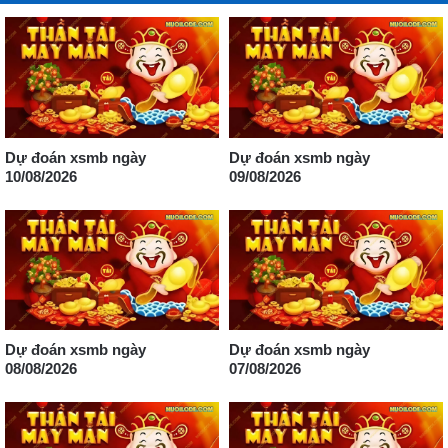
Dự đoán xsmb ngày
Dự đoán xsmb ngày
10/08/2026
09/08/2026
Dự đoán xsmb ngày
Dự đoán xsmb ngày
08/08/2026
07/08/2026