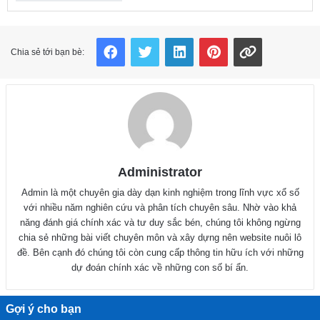
Facebook
Twitter
LinkedIn
Pinterest
Copy Link
Chia sẻ tới bạn bè:
Administrator
Admin là một chuyên gia dày dạn kinh nghiệm trong lĩnh vực xổ số
với nhiều năm nghiên cứu và phân tích chuyên sâu. Nhờ vào khả
năng đánh giá chính xác và tư duy sắc bén, chúng tôi không ngừng
chia sẻ những bài viết chuyên môn và xây dựng nên website nuôi lô
đề. Bên cạnh đó chúng tôi còn cung cấp thông tin hữu ích với những
dự đoán chính xác về những con số bí ẩn.
Gợi ý cho bạn