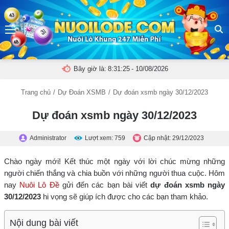
Menu
N
t
k
Bây giờ là:
8:31:26
- 10/08/2026
c
tì
Trang chủ
/
Dự Đoán XSMB
/
Dự đoán xsmb ngày 30/12/2023
Dự đoán xsmb ngày 30/12/2023
Administrator
Lượt xem: 759
Cập nhật: 29/12/2023
Chào ngày mới! Kết thúc một ngày với lời chúc mừng những
người chiến thắng và chia buồn với những người thua cuộc. Hôm
nay
Nuôi Lô Đề
gửi đến các bạn bài viết
dự đoán xsmb ngày
30/12/2023
hi vọng sẽ giúp ích được cho các bạn tham khảo.
Nội dung bài viết