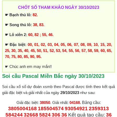
CHỐT SỐ THAM KHẢO NGÀY 30/10/2023
☛ Bạch thủ lô:
82.
☛ Song thủ lô:
38, 83.
☛ Lô xiên 2:
60, 82 ; 55, 46.
☛ Đặc biệt:
00, 01, 02, 03, 04, 05, 06, 07, 08, 09, 10, 15, 20,
25, 30, 35, 40, 45, 50, 51, 52, 53, 54, 55, 56, 57, 58, 59, 60, 65,
70, 75, 80, 85, 90, 95.
☛ Chúc anh em may mắn!!
Soi cầu Pascal Miền Bắc ngày 30/10/2023
Soi cầu xổ số dự đoán xsmb theo Pascal được tính theo kết quả
giải đặc biệt và giải nhất của ngày
29/10/2023
như sau:
Giải đặc biệt:
38050
. Giải nhất:
04168.
Bảng cầu:
3805004168
185504574
93054921
2359313
584244
32668
5824
306
36
Kết quả tạo cầu:
36