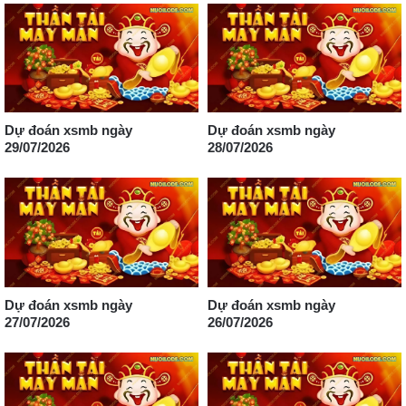
Dự đoán xsmb ngày
Dự đoán xsmb ngày
29/07/2026
28/07/2026
Dự đoán xsmb ngày
Dự đoán xsmb ngày
27/07/2026
26/07/2026