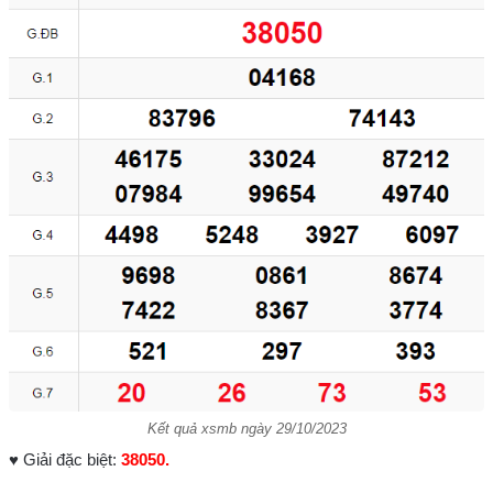
Kết quả xsmb ngày 29/10/2023
♥ Giải đặc biệt:
38050.