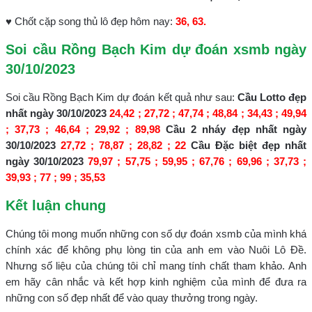
♥ Chốt cặp song thủ lô đẹp hôm nay:
36, 63
.
Soi cầu Rồng Bạch Kim dự đoán xsmb ngày
30/10/2023
Soi cầu Rồng Bạch Kim dự đoán kết quả như sau:
Cầu Lotto đẹp
nhất ngày 30/10/2023
24,42 ; 27,72 ; 47,74 ; 48,84 ; 34,43 ; 49,94
; 37,73 ; 46,64 ; 29,92 ; 89,98
Cầu 2 nháy đẹp nhất ngày
30/10/2023
27,72 ; 78,87 ; 28,82 ; 22
Cầu Đặc biệt đẹp nhất
ngày 30/10/2023
79,97 ; 57,75 ; 59,95 ; 67,76 ; 69,96 ; 37,73 ;
39,93 ; 77 ; 99 ; 35,53
Kết luận chung
Chúng tôi mong muốn những con số dự đoán xsmb của mình khá
chính xác để không phụ lòng tin của anh em vào Nuôi Lô Đề.
Nhưng số liệu của chúng tôi chỉ mang tính chất tham khảo. Anh
em hãy cân nhắc và kết hợp kinh nghiệm của mình để đưa ra
những con số đẹp nhất để vào quay thưởng trong ngày.