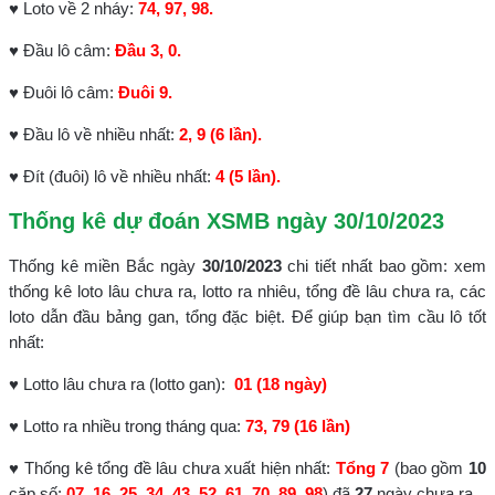
♥ Loto về 2 nháy:
74, 97, 98.
♥ Đầu lô câm:
Đầu 3, 0
.
♥ Đuôi lô câm:
Đuôi 9.
♥ Đầu lô về nhiều nhất:
2, 9 (6 lần).
♥ Đít (đuôi) lô về nhiều nhất:
4 (5 lần).
Thống kê dự đoán XSMB ngày 30/10/2023
Thống kê miền Bắc ngày
30/10/2023
chi tiết nhất bao gồm: xem
thống kê loto lâu chưa ra, lotto ra nhiêu, tổng đề lâu chưa ra, các
loto dẫn đầu bảng gan, tổng đặc biệt. Để giúp bạn tìm cầu lô tốt
nhất:
♥ Lotto lâu chưa ra (lotto gan):
01 (18 ngày)
♥ Lotto ra nhiều trong tháng qua:
73, 79 (16 lần)
♥ Thống kê tổng đề lâu chưa xuất hiện nhất:
Tổng 7
(bao gồm
10
cặp số:
07, 16, 25, 34, 43, 52, 61, 70, 89, 98
) đã
27
ngày chưa ra.