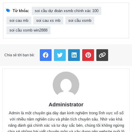
Từ khóa:
soi cầu dự đoán xsmb chính xác 100
soi cau mb
soi cau xs mb
soi cầu xsmb
soi cầu xsmb win2888
Facebook
Twitter
LinkedIn
Pinterest
Copy Link
Chia sẻ tới bạn bè:
Administrator
Admin là một chuyên gia dày dạn kinh nghiệm trong lĩnh vực xổ số
với nhiều năm nghiên cứu và phân tích chuyên sâu. Nhờ vào khả
năng đánh giá chính xác và tư duy sắc bén, chúng tôi không ngừng
chia sẻ những bài viết chuyên môn và xây dựng nên website nuôi lô