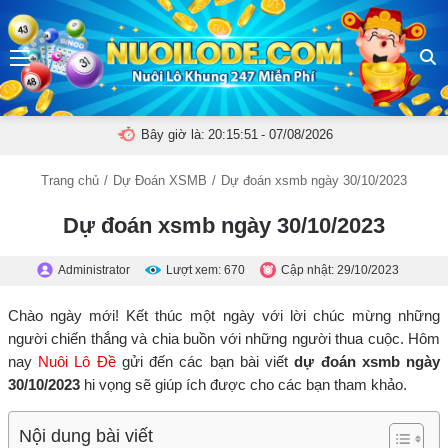
Menu
N
t
k
Bây giờ là:
20:15:52
- 07/08/2026
c
tì
Trang chủ
/
Dự Đoán XSMB
/
Dự đoán xsmb ngày 30/10/2023
Dự đoán xsmb ngày 30/10/2023
Administrator
Lượt xem: 670
Cập nhật: 29/10/2023
Chào ngày mới! Kết thúc một ngày với lời chúc mừng những
người chiến thắng và chia buồn với những người thua cuộc. Hôm
nay
Nuôi Lô Đề
gửi đến các bạn bài viết
dự đoán xsmb ngày
30/10/2023
hi vọng sẽ giúp ích được cho các bạn tham khảo.
Nội dung bài viết