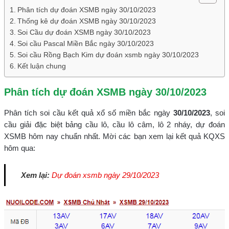
Phân tích dự đoán XSMB ngày 30/10/2023
Thống kê dự đoán XSMB ngày 30/10/2023
Soi Cầu dự đoán XSMB ngày 30/10/2023
Soi cầu Pascal Miền Bắc ngày 30/10/2023
Soi cầu Rồng Bạch Kim dự đoán xsmb ngày 30/10/2023
Kết luận chung
Phân tích dự đoán XSMB ngày 30/10/2023
Phân tích soi cầu kết quả xổ số miền bắc ngày
30/10/2023
, soi
cầu giải đặc biệt bảng cầu lô, cầu lô câm, lô 2 nháy, dự đoán
XSMB hôm nay chuẩn nhất. Mời các bạn xem lại kết quả KQXS
hôm qua:
Xem lại:
Dự đoán xsmb ngày 29/10/2023