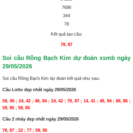
7686
344
78
Kết quả tạo cầu:
78, 87
Soi cầu Rồng Bạch Kim dự đoán xsmb ngày
29/05/2026
Soi cầu Rồng Bạch Kim dự đoán kết quả như sau:
Cầu Lotto đẹp nhất ngày 29/05/2026
59, 95 ; 24, 42 ; 48, 84 ; 24, 42 ; 78, 87 ; 14, 41 ; 49, 94 ; 68, 86 ;
59, 95 ; 58, 85
Cầu 2 nháy đẹp nhất ngày 29/05/2026
78, 87 ; 22 ; 77 ; 59, 95