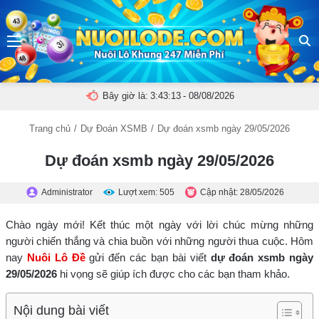
Menu
N
t
k
Bây giờ là:
3:43:13
- 08/08/2026
c
tì
Trang chủ
/
Dự Đoán XSMB
/
Dự đoán xsmb ngày 29/05/2026
Dự đoán xsmb ngày 29/05/2026
Administrator
Lượt xem: 505
Cập nhật: 28/05/2026
Chào ngày mới! Kết thúc một ngày với lời chúc mừng những
người chiến thắng và chia buồn với những người thua cuộc. Hôm
nay
Nuôi Lô Đề
gửi đến các bạn bài viết
dự đoán xsmb ngày
29/05/2026
hi vọng sẽ giúp ích được cho các bạn tham khảo.
Nội dung bài viết