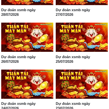
Dự đoán xsmb ngày
Dự đoán xsmb ngày
28/07/2026
27/07/2026
Dự đoán xsmb ngày
Dự đoán xsmb ngày
26/07/2026
25/07/2026
Dự đoán xsmb ngày
Dự đoán xsmb ngày
24/07/2026
23/07/2026