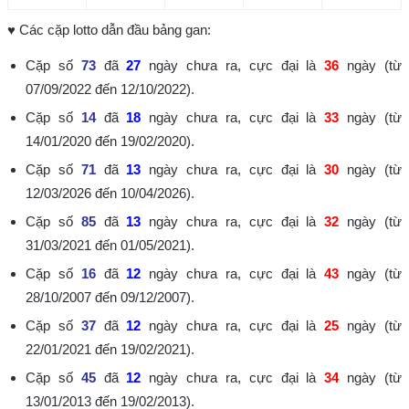
♥ Các cặp lotto dẫn đầu bảng gan:
Cặp số
73
đã
27
ngày chưa ra, cực đại là
36
ngày (từ
07/09/2022 đến 12/10/2022).
Cặp số
14
đã
18
ngày chưa ra, cực đại là
33
ngày (từ
14/01/2020 đến 19/02/2020).
Cặp số
71
đã
13
ngày chưa ra, cực đại là
30
ngày (từ
12/03/2026 đến 10/04/2026).
Cặp số
85
đã
13
ngày chưa ra, cực đại là
32
ngày (từ
31/03/2021 đến 01/05/2021).
Cặp số
16
đã
12
ngày chưa ra, cực đại là
43
ngày (từ
28/10/2007 đến 09/12/2007).
Cặp số
37
đã
12
ngày chưa ra, cực đại là
25
ngày (từ
22/01/2021 đến 19/02/2021).
Cặp số
45
đã
12
ngày chưa ra, cực đại là
34
ngày (từ
13/01/2013 đến 19/02/2013).