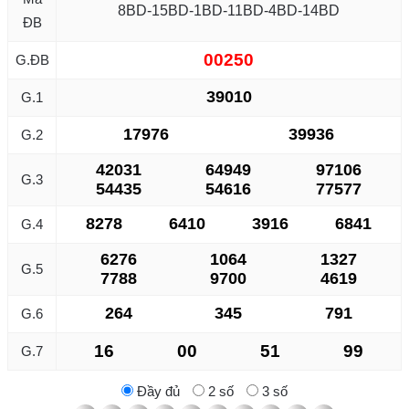
8BD-15BD-1BD-11BD-4BD-14BD
ĐB
00250
G.ĐB
39010
G.1
17976
39936
G.2
42031
64949
97106
G.3
54435
54616
77577
8278
6410
3916
6841
G.4
6276
1064
1327
G.5
7788
9700
4619
264
345
791
G.6
16
00
51
99
G.7
Đầy đủ
2 số
3 số