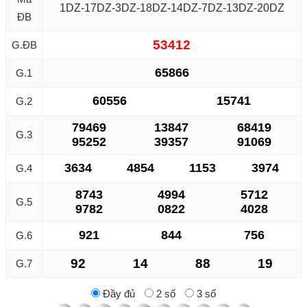
1DZ-17DZ-3DZ-18DZ-14DZ-7DZ-13DZ-20DZ
ĐB
53412
G.ĐB
65866
G.1
60556
15741
G.2
79469
13847
68419
G.3
95252
39357
91069
3634
4854
1153
3974
G.4
8743
4994
5712
G.5
9782
0822
4028
921
844
756
G.6
92
14
88
19
G.7
Đầy đủ
2 số
3 số