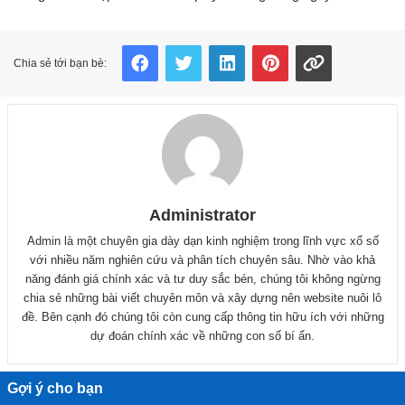
Facebook
Twitter
LinkedIn
Pinterest
Copy Link
Chia sẻ tới bạn bè:
Administrator
Admin là một chuyên gia dày dạn kinh nghiệm trong lĩnh vực xổ số
với nhiều năm nghiên cứu và phân tích chuyên sâu. Nhờ vào khả
năng đánh giá chính xác và tư duy sắc bén, chúng tôi không ngừng
chia sẻ những bài viết chuyên môn và xây dựng nên website nuôi lô
đề. Bên cạnh đó chúng tôi còn cung cấp thông tin hữu ích với những
dự đoán chính xác về những con số bí ẩn.
Gợi ý cho bạn