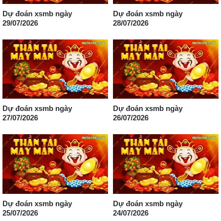
Dự đoán xsmb ngày
Dự đoán xsmb ngày
29/07/2026
28/07/2026
Dự đoán xsmb ngày
Dự đoán xsmb ngày
27/07/2026
26/07/2026
Dự đoán xsmb ngày
Dự đoán xsmb ngày
25/07/2026
24/07/2026