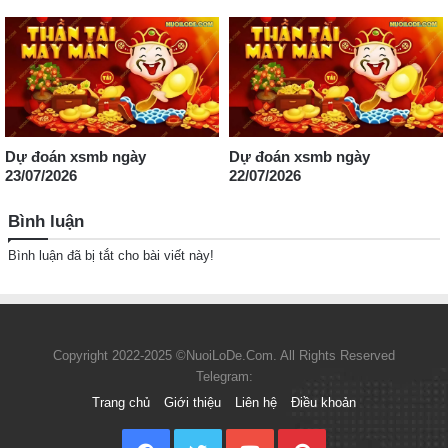
Dự đoán xsmb ngày
Dự đoán xsmb ngày
23/07/2026
22/07/2026
Bình luận
Bình luận đã bị tắt cho bài viết này!
Copyright 2022-2025 ©NuoiLoDe.Com. All Rights Reserved
Telegram:
Trang chủ
Giới thiệu
Liên hệ
Điều khoản