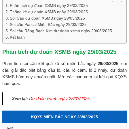
Phân tích dự đoán XSMB ngày 29/03/2025
Thống kê dự đoán XSMB ngày 29/03/2025
Soi Cầu dự đoán XSMB ngày 29/03/2025
Soi cầu Pascal Miền Bắc ngày 29/03/2025
Soi cầu Rồng Bạch Kim dự đoán xsmb ngày 29/03/2025
Kết luận
Phân tích dự đoán XSMB ngày 29/03/2025
Phân tích soi cầu kết quả xổ số miền bắc ngày
29/03/2025
, soi
cầu giải đặc biệt bảng cầu lô, cầu lô câm, lô 2 nháy, dự đoán
XSMB hôm nay chuẩn nhất. Mời các bạn xem lại kết quả KQXS
hôm qua:
Xem lại:
Dự đoán xsmb ngày 28/03/2025
KQXS MIỀN BẮC NGÀY 28/03/2025
Mã