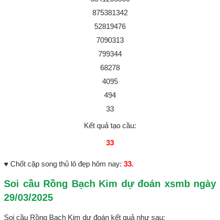
875381342
52819476
7090313
799344
68278
4095
494
33
Kết quả tạo cầu:
33
♥ Chốt cặp song thủ lô đẹp hôm nay:
33.
Soi cầu Rồng Bạch Kim dự đoán xsmb ngày
29/03/2025
Soi cầu Rồng Bạch Kim dự đoán kết quả như sau: