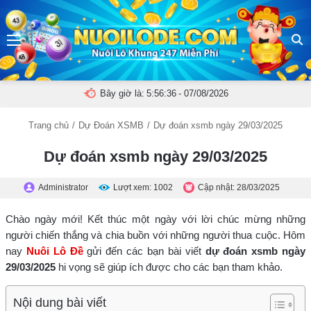
Menu
N
t
k
Bây giờ là:
5:56:36
- 07/08/2026
c
tì
Trang chủ
/
Dự Đoán XSMB
/
Dự đoán xsmb ngày 29/03/2025
Dự đoán xsmb ngày 29/03/2025
Administrator
Lượt xem: 1002
Cập nhật: 28/03/2025
Chào ngày mới! Kết thúc một ngày với lời chúc mừng những
người chiến thắng và chia buồn với những người thua cuộc. Hôm
nay
Nuôi Lô Đề
gửi đến các bạn bài viết
dự đoán xsmb ngày
29/03/2025
hi vọng sẽ giúp ích được cho các bạn tham khảo.
Nội dung bài viết