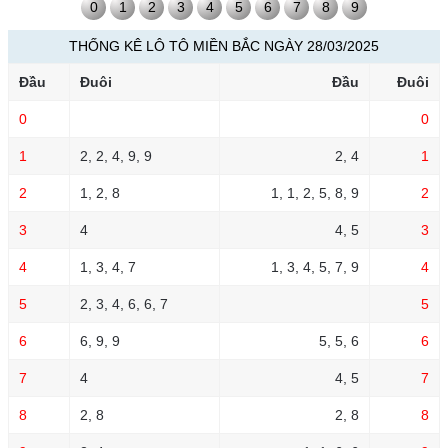
0
1
2
3
4
5
6
7
8
9
THỐNG KÊ LÔ TÔ MIỀN BẮC NGÀY 28/03/2025
Đầu
Đuôi
Đầu
Đuôi
0
0
1
2, 2, 4, 9, 9
2, 4
1
2
1, 2, 8
1, 1, 2, 5, 8, 9
2
3
4
4, 5
3
4
1, 3, 4, 7
1, 3, 4, 5, 7, 9
4
5
2, 3, 4, 6, 6, 7
5
6
6, 9, 9
5, 5, 6
6
7
4
4, 5
7
8
2, 8
2, 8
8