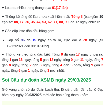
♥ Lotto ra nhiều trong tháng qua:
61(17 lần)
♥ Thống kê tổng đề lâu chưa xuất hiện nhất:
Tổng 8
(bao gồm
10
cặp số:
08, 17, 26, 35, 44, 53, 62, 71, 80, 99
) đã
17
ngày chưa ra.
♥ Các cặp lotto dẫn đầu bảng gan:
Cặp số
96
đã
15
ngày chưa ra, cực đại là
28
ngày (từ
12/12/2021 đến 08/01/2022)
♥ Thống kê theo tổng đặc biệt: Tổng
8
đã gan
17
ngày chưa ra,
tổng
1
gan
16
ngày, tổng
5
gan
12
ngày, tổng
0
gan
11
ngày, tổng
7
gan
8
ngày, tổng
2
gan
6
ngày, tổng
4
gan
5
ngày, tổng
9
gan
2
ngày, tổng
6
gan
1
ngày, tổng
3
mới nhất.
Soi Cầu dự đoán XSMB ngày 29/03/2025
Giờ vàng chốt số dự đoán bạch thủ, lô xiên, dàn đề, cặp lô đẹp
hôm nay ngày
29/03/2025
mời các bạn cùng tham khảo: