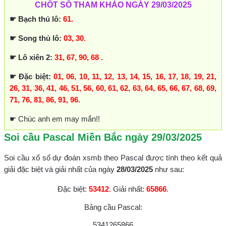
CHỐT SỐ THAM KHẢO NGÀY 29/03/2025
☛ Bạch thủ lô:
61.
☛ Song thủ lô:
03, 30.
☛ Lô xiên 2:
31, 67, 90, 68 .
☛ Đặc biệt:
01, 06, 10, 11, 12, 13, 14, 15, 16, 17, 18, 19, 21,
26, 31, 36, 41, 46, 51, 56, 60, 61, 62, 63, 64, 65, 66, 67, 68, 69,
71, 76, 81, 86, 91, 96.
☛ Chúc anh em may mắn!!
Soi cầu Pascal Miền Bắc ngày 29/03/2025
Soi cầu xổ số dự đoán xsmb theo Pascal được tính theo kết quả
giải đặc biệt và giải nhất của ngày
28/03/2025
như sau:
Đặc biệt:
53412
. Giải nhất:
65866
.
Bảng cầu Pascal:
5341265866