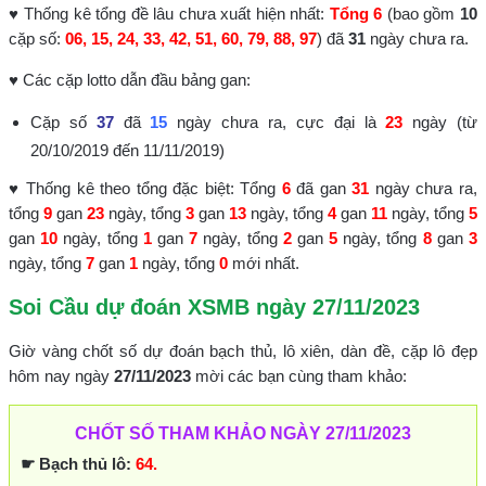
♥ Thống kê tổng đề lâu chưa xuất hiện nhất:
Tổng 6
(bao gồm
10
cặp số:
06, 15, 24, 33, 42, 51, 60, 79, 88, 97
) đã
31
ngày chưa ra.
♥ Các cặp lotto dẫn đầu bảng gan:
Cặp số
37
đã
15
ngày chưa ra, cực đại là
23
ngày (từ
20/10/2019 đến 11/11/2019)
♥ Thống kê theo tổng đặc biệt: Tổng
6
đã gan
31
ngày chưa ra,
tổng
9
gan
23
ngày, tổng
3
gan
13
ngày, tổng
4
gan
11
ngày, tổng
5
gan
10
ngày, tổng
1
gan
7
ngày, tổng
2
gan
5
ngày, tổng
8
gan
3
ngày, tổng
7
gan
1
ngày, tổng
0
mới nhất.
Soi Cầu dự đoán XSMB ngày 27/11/2023
Giờ vàng chốt số dự đoán bạch thủ, lô xiên, dàn đề, cặp lô đẹp
hôm nay ngày
27/11/2023
mời các bạn cùng tham khảo:
CHỐT SỐ THAM KHẢO NGÀY 27/11/2023
☛ Bạch thủ lô:
64.