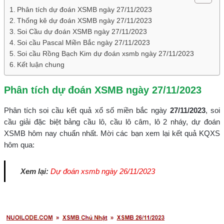
Phân tích dự đoán XSMB ngày 27/11/2023
Thống kê dự đoán XSMB ngày 27/11/2023
Soi Cầu dự đoán XSMB ngày 27/11/2023
Soi cầu Pascal Miền Bắc ngày 27/11/2023
Soi cầu Rồng Bạch Kim dự đoán xsmb ngày 27/11/2023
Kết luận chung
Phân tích dự đoán XSMB ngày 27/11/2023
Phân tích soi cầu kết quả xổ số miền bắc ngày
27/11/2023
, soi
cầu giải đặc biệt bảng cầu lô, cầu lô câm, lô 2 nháy, dự đoán
XSMB hôm nay chuẩn nhất. Mời các bạn xem lại kết quả KQXS
hôm qua:
Xem lại:
Dự đoán xsmb ngày 26/11/2023