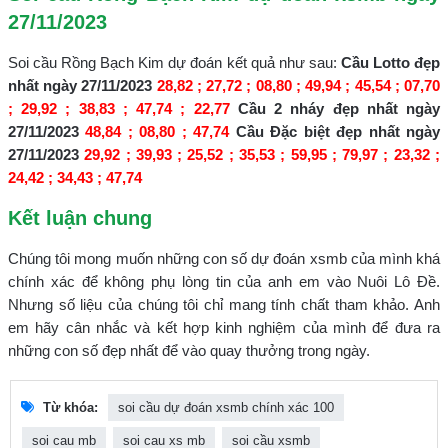
27/11/2023
Soi cầu Rồng Bạch Kim dự đoán kết quả như sau:
Cầu Lotto đẹp
nhất ngày 27/11/2023
28,82 ; 27,72 ; 08,80 ; 49,94 ; 45,54 ; 07,70
; 29,92 ; 38,83 ; 47,74 ; 22,77
Cầu 2 nháy đẹp nhất ngày
27/11/2023
48,84 ; 08,80 ; 47,74
Cầu Đặc biệt đẹp nhất ngày
27/11/2023
29,92 ; 39,93 ; 25,52 ; 35,53 ; 59,95 ; 79,97 ; 23,32 ;
24,42 ; 34,43 ; 47,74
Kết luận chung
Chúng tôi mong muốn những con số dự đoán xsmb của mình khá
chính xác để không phụ lòng tin của anh em vào Nuôi Lô Đề.
Nhưng số liệu của chúng tôi chỉ mang tính chất tham khảo. Anh
em hãy cân nhắc và kết hợp kinh nghiệm của mình để đưa ra
những con số đẹp nhất để vào quay thưởng trong ngày.
Từ khóa:
soi cầu dự đoán xsmb chính xác 100
soi cau mb
soi cau xs mb
soi cầu xsmb