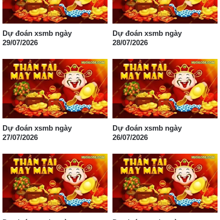
Dự đoán xsmb ngày
Dự đoán xsmb ngày
29/07/2026
28/07/2026
Dự đoán xsmb ngày
Dự đoán xsmb ngày
27/07/2026
26/07/2026