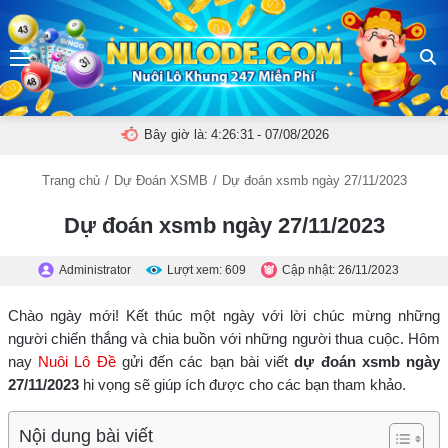
Menu
N
t
k
Bây giờ là:
4:26:31
- 07/08/2026
c
tì
Trang chủ
/
Dự Đoán XSMB
/
Dự đoán xsmb ngày 27/11/2023
Dự đoán xsmb ngày 27/11/2023
Administrator
Lượt xem: 609
Cập nhật: 26/11/2023
Chào ngày mới! Kết thúc một ngày với lời chúc mừng những
người chiến thắng và chia buồn với những người thua cuộc. Hôm
nay
Nuôi Lô Đề
gửi đến các bạn bài viết
dự đoán xsmb ngày
27/11/2023
hi vọng sẽ giúp ích được cho các bạn tham khảo.
Nội dung bài viết