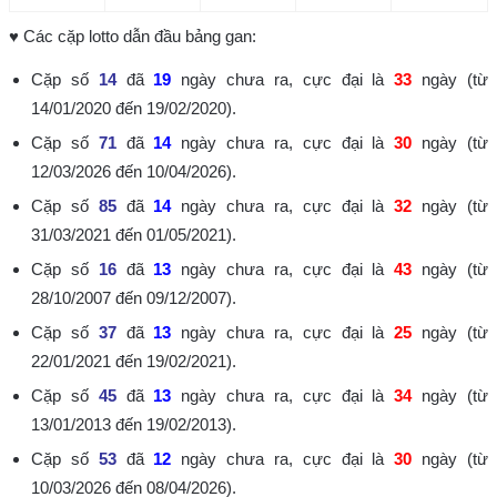
♥ Các cặp lotto dẫn đầu bảng gan:
Cặp số
14
đã
19
ngày chưa ra, cực đại là
33
ngày (từ
14/01/2020 đến 19/02/2020).
Cặp số
71
đã
14
ngày chưa ra, cực đại là
30
ngày (từ
12/03/2026 đến 10/04/2026).
Cặp số
85
đã
14
ngày chưa ra, cực đại là
32
ngày (từ
31/03/2021 đến 01/05/2021).
Cặp số
16
đã
13
ngày chưa ra, cực đại là
43
ngày (từ
28/10/2007 đến 09/12/2007).
Cặp số
37
đã
13
ngày chưa ra, cực đại là
25
ngày (từ
22/01/2021 đến 19/02/2021).
Cặp số
45
đã
13
ngày chưa ra, cực đại là
34
ngày (từ
13/01/2013 đến 19/02/2013).
Cặp số
53
đã
12
ngày chưa ra, cực đại là
30
ngày (từ
10/03/2026 đến 08/04/2026).