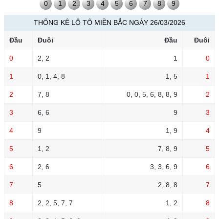
0
1
2
3
4
5
6
7
8
9
THỐNG KÊ LÔ TÔ MIỀN BẮC NGÀY 26/03/2026
Đầu
Đuôi
Đầu
Đuôi
0
2, 2
1
0
1
0, 1, 4, 8
1, 5
1
2
7, 8
0, 0, 5, 6, 8, 8, 9
2
3
6, 6
9
3
4
9
1, 9
4
5
1, 2
7, 8, 9
5
6
2, 6
3, 3, 6, 9
6
7
5
2, 8, 8
7
8
2, 2, 5, 7, 7
1, 2
8