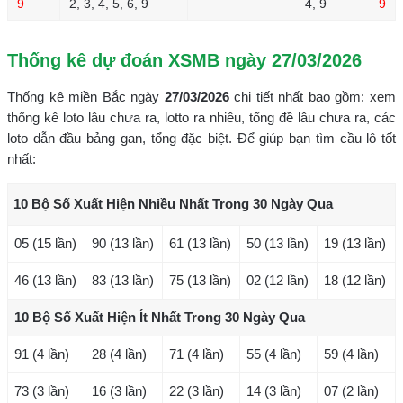
9
2, 3, 4, 5, 6, 9
4, 9
9
Thống kê dự đoán XSMB ngày 27/03/2026
Thống kê miền Bắc ngày
27/03/2026
chi tiết nhất bao gồm: xem
thống kê loto lâu chưa ra, lotto ra nhiêu, tổng đề lâu chưa ra, các
loto dẫn đầu bảng gan, tổng đặc biệt. Để giúp bạn tìm cầu lô tốt
nhất:
10 Bộ Số Xuất Hiện Nhiều Nhất Trong 30 Ngày Qua
05
(15 lần)
90
(13 lần)
61
(13 lần)
50
(13 lần)
19
(13 lần)
46
(13 lần)
83
(13 lần)
75
(13 lần)
02
(12 lần)
18
(12 lần)
10 Bộ Số Xuất Hiện Ít Nhất Trong 30 Ngày Qua
91
(4 lần)
28
(4 lần)
71
(4 lần)
55
(4 lần)
59
(4 lần)
73
(3 lần)
16
(3 lần)
22
(3 lần)
14
(3 lần)
07
(2 lần)