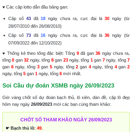
♥ Các cặp lotto dẫn đầu bảng gan:
Cặp số
43
đã
18
ngày chưa ra, cực đại là
30
ngày (từ
28/07/2010 đến 26/08/2010)
Cặp số
73
đã
16
ngày chưa ra, cực đại là
36
ngày (từ
07/09/2022 đến 12/10/2022)
♥ Thống kê theo tổng đặc biệt: Tổng
9
đã gan
36
ngày chưa ra,
tổng
0
gan
32
ngày, tổng
8
gan
23
ngày, tổng
1
gan
7
ngày, tổng
7
gan
6
ngày, tổng
3
gan
5
ngày, tổng
2
gan
4
ngày, tổng
4
gan
2
ngày, tổng
5
gan
1
ngày, tổng
6
mới nhất.
Soi Cầu dự đoán XSMB ngày 26/09/2023
Giờ vàng chốt số dự đoán bạch thủ, lô xiên, dàn đề, cặp lô đẹp
hôm nay ngày
26/09/2023
mời các bạn cùng tham khảo:
CHỐT SỐ THAM KHẢO NGÀY 26/09/2023
☛ Bạch thủ lô:
49.