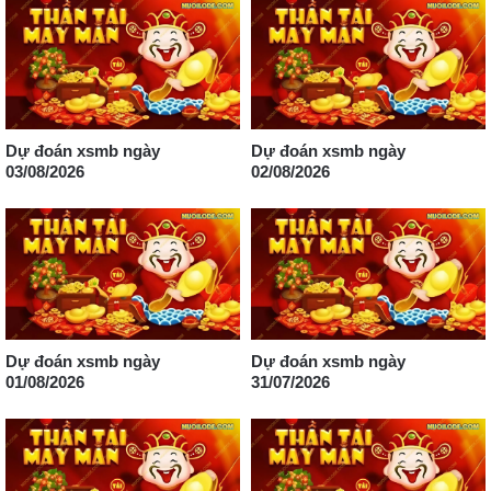
Dự đoán xsmb ngày
Dự đoán xsmb ngày
03/08/2026
02/08/2026
Dự đoán xsmb ngày
Dự đoán xsmb ngày
01/08/2026
31/07/2026