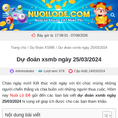
Menu
N
t
k
Bây giờ là:
17:09:02
- 07/08/2026
c
tì
Trang chủ
/
Dự Đoán XSMB
/
Dự đoán xsmb ngày 25/03/2024
Dự đoán xsmb ngày 25/03/2024
Administrator
Lượt xem: 678
Cập nhật: 24/03/2024
Chào ngày mới! Kết thúc một ngày với lời chúc mừng những
người chiến thắng và chia buồn với những người thua cuộc. Hôm
nay
Nuôi Lô Đề
gửi đến các bạn bài viết
dự đoán xsmb ngày
25/03/2024
hi vọng sẽ giúp ích được cho các bạn tham khảo.
Nội dung bài viết