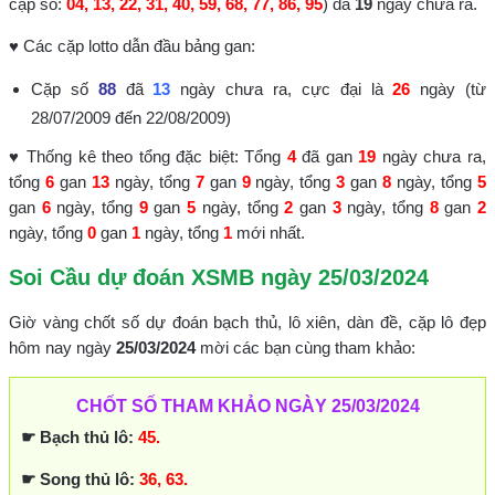
cặp số:
04, 13, 22, 31, 40, 59, 68, 77, 86, 95
) đã
19
ngày chưa ra.
♥ Các cặp lotto dẫn đầu bảng gan:
Cặp số
88
đã
13
ngày chưa ra, cực đại là
26
ngày (từ
28/07/2009 đến 22/08/2009)
♥ Thống kê theo tổng đặc biệt: Tổng
4
đã gan
19
ngày chưa ra,
tổng
6
gan
13
ngày, tổng
7
gan
9
ngày, tổng
3
gan
8
ngày, tổng
5
gan
6
ngày, tổng
9
gan
5
ngày, tổng
2
gan
3
ngày, tổng
8
gan
2
ngày, tổng
0
gan
1
ngày, tổng
1
mới nhất.
Soi Cầu dự đoán XSMB ngày 25/03/2024
Giờ vàng chốt số dự đoán bạch thủ, lô xiên, dàn đề, cặp lô đẹp
hôm nay ngày
25/03/2024
mời các bạn cùng tham khảo:
CHỐT SỐ THAM KHẢO NGÀY 25/03/2024
☛ Bạch thủ lô:
45.
☛ Song thủ lô:
36, 63.