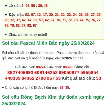
☛ Lô xiên 2:
05, 59 ; 30, 45.
☛ Đặc biệt:
02, 07, 12, 17, 20, 21, 22, 23, 24, 25, 26, 27, 28,
29, 32, 37, 42, 47, 52, 57, 62, 67, 70, 71, 72, 73, 74, 75, 76, 77,
78, 79, 82, 87, 92, 97.
☛ Chúc anh em may mắn!!
Soi cầu Pascal Miền Bắc ngày 25/03/2024
Soi cầu xổ số dự đoán xsmb theo Pascal được tính theo kết quả
giải đặc biệt và giải nhất của ngày
24/03/2024
như sau:
Giải đặc biệt:
88274
. Giải nhất:
06693.
Bảng cầu:
8827406693
609146252
69050877
5955854
440339
84362
2798
967
53
Kết quả tạo cầu:
53
♥ Chốt cặp song thủ lô đẹp hôm nay:
53, 35
.
Soi cầu Rồng Bạch Kim dự đoán xsmb ngày
25/03/2024