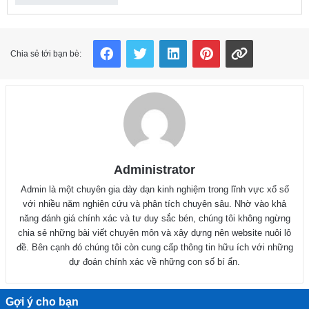
Facebook
Twitter
LinkedIn
Pinterest
Copy Link
Chia sẻ tới bạn bè:
Administrator
Admin là một chuyên gia dày dạn kinh nghiệm trong lĩnh vực xổ số
với nhiều năm nghiên cứu và phân tích chuyên sâu. Nhờ vào khả
năng đánh giá chính xác và tư duy sắc bén, chúng tôi không ngừng
chia sẻ những bài viết chuyên môn và xây dựng nên website nuôi lô
đề. Bên cạnh đó chúng tôi còn cung cấp thông tin hữu ích với những
dự đoán chính xác về những con số bí ẩn.
Gợi ý cho bạn