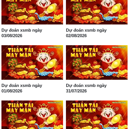
Dự đoán xsmb ngày
Dự đoán xsmb ngày
03/08/2026
02/08/2026
Dự đoán xsmb ngày
Dự đoán xsmb ngày
01/08/2026
31/07/2026