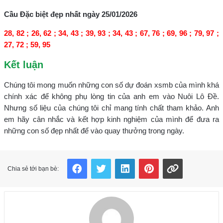
Cầu Đặc biệt đẹp nhất ngày 25/01/2026
28, 82 ; 26, 62 ; 34, 43 ; 39, 93 ; 34, 43 ; 67, 76 ; 69, 96 ; 79, 97 ;
27, 72 ; 59, 95
Kết luận
Chúng tôi mong muốn những con số dự đoán xsmb của mình khá
chính xác để không phụ lòng tin của anh em vào Nuôi Lô Đề.
Nhưng số liệu của chúng tôi chỉ mang tính chất tham khảo. Anh
em hãy cân nhắc và kết hợp kinh nghiệm của mình để đưa ra
những con số đẹp nhất để vào quay thưởng trong ngày.
Facebook
Twitter
LinkedIn
Pinterest
Copy Link
Chia sẻ tới bạn bè: