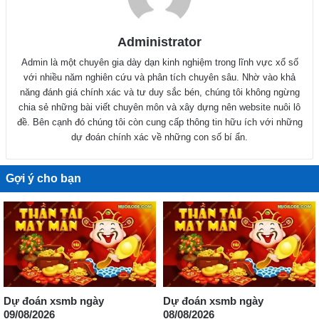
Administrator
Admin là một chuyên gia dày dạn kinh nghiệm trong lĩnh vực xổ số
với nhiều năm nghiên cứu và phân tích chuyên sâu. Nhờ vào khả
năng đánh giá chính xác và tư duy sắc bén, chúng tôi không ngừng
chia sẻ những bài viết chuyên môn và xây dựng nên website nuôi lô
đề. Bên cạnh đó chúng tôi còn cung cấp thông tin hữu ích với những
dự đoán chính xác về những con số bí ẩn.
Gợi ý cho bạn
Dự đoán xsmb ngày
Dự đoán xsmb ngày
09/08/2026
08/08/2026