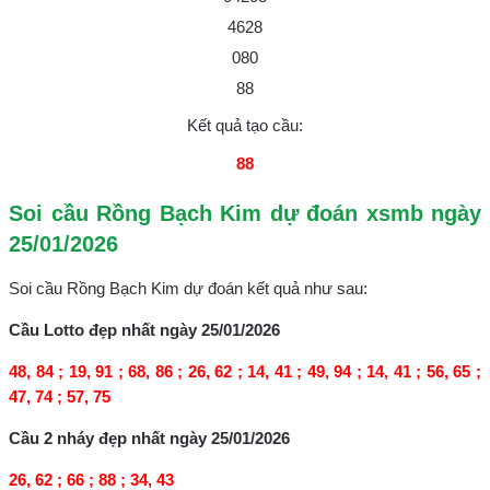
4628
080
88
Kết quả tạo cầu:
88
Soi cầu Rồng Bạch Kim dự đoán xsmb ngày
25/01/2026
Soi cầu Rồng Bạch Kim dự đoán kết quả như sau:
Cầu Lotto đẹp nhất ngày 25/01/2026
48, 84 ; 19, 91 ; 68, 86 ; 26, 62 ; 14, 41 ; 49, 94 ; 14, 41 ; 56, 65 ;
47, 74 ; 57, 75
Cầu 2 nháy đẹp nhất ngày 25/01/2026
26, 62 ; 66 ; 88 ; 34, 43