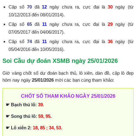
Cặp số
70
đã
12
ngày chưa ra, cực đại là
30
ngày (từ
10/12/2013 đến 08/01/2014).
Cặp số
65
đã
11
ngày chưa ra, cực đại là
29
ngày (từ
07/05/2017 đến 04/06/2017).
Cặp số
74
đã
11
ngày chưa ra, cực đại là
36
ngày (từ
05/04/2016 đến 10/05/2016).
Soi Cầu dự đoán XSMB ngày 25/01/2026
Giờ vàng chốt số dự đoán bạch thủ, lô xiên, dàn đề, cặp lô đẹp
hôm nay ngày
25/01/2026
mời các bạn cùng tham khảo:
CHỐT SỐ THAM KHẢO NGÀY 25/01/2026
☛ Bạch thủ lô:
39
.
☛ Song thủ lô:
59, 95
.
☛ Lô xiên 2:
18, 85 ; 34, 53.