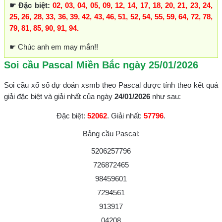
☛ Đặc biệt:
02, 03, 04, 05, 09, 12, 14, 17, 18, 20, 21, 23, 24,
25, 26, 28, 33, 36, 39, 42, 43, 46, 51, 52, 54, 55, 59, 64, 72, 78,
79, 81, 85, 90, 91, 94.
☛ Chúc anh em may mắn!!
Soi cầu Pascal Miền Bắc ngày 25/01/2026
Soi cầu xổ số dự đoán xsmb theo Pascal được tính theo kết quả
giải đặc biệt và giải nhất của ngày
24/01/2026
như sau:
Đặc biệt:
52062
. Giải nhất:
57796
.
Bảng cầu Pascal:
5206257796
726872465
98459601
7294561
913917
04208