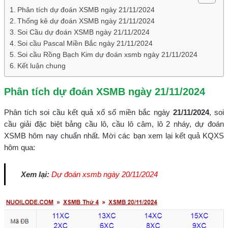
Phân tích dự đoán XSMB ngày 21/11/2024
Thống kê dự đoán XSMB ngày 21/11/2024
Soi Cầu dự đoán XSMB ngày 21/11/2024
Soi cầu Pascal Miền Bắc ngày 21/11/2024
Soi cầu Rồng Bạch Kim dự đoán xsmb ngày 21/11/2024
Kết luận chung
Phân tích dự đoán XSMB ngày 21/11/2024
Phân tích soi cầu kết quả xổ số miền bắc ngày
21/11/2024
, soi
cầu giải đặc biệt bảng cầu lô, cầu lô câm, lô 2 nháy, dự đoán
XSMB hôm nay chuẩn nhất. Mời các bạn xem lại kết quả KQXS
hôm qua:
Xem lại:
Dự đoán xsmb ngày 20/11/2024