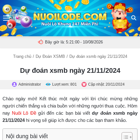
Menu
N
t
k
Bây giờ là:
5:21:00
- 10/08/2026
c
tì
Trang chủ
/
Dự Đoán XSMB
/
Dự đoán xsmb ngày 21/11/2024
Dự đoán xsmb ngày 21/11/2024
Administrator
Lượt xem: 801
Cập nhật: 20/11/2024
Chào ngày mới! Kết thúc một ngày với lời chúc mừng những
người chiến thắng và chia buồn với những người thua cuộc. Hôm
nay
Nuôi Lô Đề
gửi đến các bạn bài viết
dự đoán xsmb ngày
21/11/2024
hi vọng sẽ giúp ích được cho các bạn tham khảo.
Nội dung bài viết