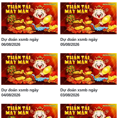
Dự đoán xsmb ngày
Dự đoán xsmb ngày
06/08/2026
05/08/2026
Dự đoán xsmb ngày
Dự đoán xsmb ngày
04/08/2026
03/08/2026