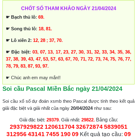
CHỐT SỐ THAM KHẢO NGÀY 21/04/2024
☛ Bạch thủ lô:
69.
☛ Song thủ lô:
18, 81.
☛ Lô xiên 2:
12, 28 ; 37, 70.
☛ Đặc biệt:
03, 07, 13, 17, 23, 27, 30, 31, 32, 33, 34, 35, 36,
37, 38, 39, 43, 47, 53, 57, 63, 67, 70, 71, 72, 73, 74, 75, 76, 77,
78, 79, 83, 87, 93, 97.
☛ Chúc anh em may mắn!!
Soi cầu Pascal Miền Bắc ngày 21/04/2024
Soi cầu xổ số dự đoán xsmb theo Pascal được tính theo kết quả
giải đặc biệt và giải nhất của ngày
20/04/2024
như sau:
Giải đặc biệt:
29379
. Giải nhất:
29822.
Bảng cầu:
2937929822
120611704
32672874
5839051
312956
43141
7455
190
09
Kết quả tạo cầu:
09