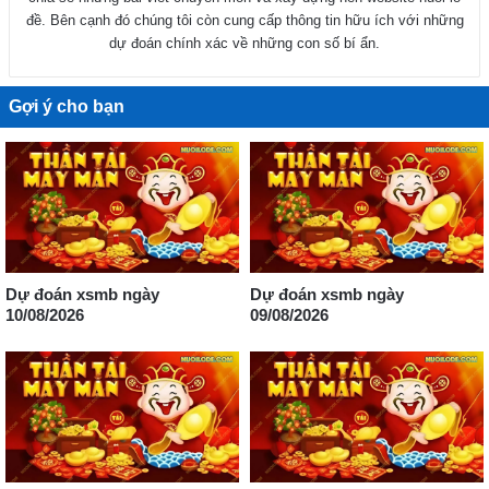
đề. Bên cạnh đó chúng tôi còn cung cấp thông tin hữu ích với những
dự đoán chính xác về những con số bí ẩn.
Gợi ý cho bạn
Dự đoán xsmb ngày
Dự đoán xsmb ngày
10/08/2026
09/08/2026