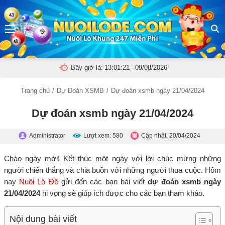
Menu
N
t
k
Bây giờ là:
13:01:22
- 09/08/2026
c
tì
Trang chủ
/
Dự Đoán XSMB
/
Dự đoán xsmb ngày 21/04/2024
Dự đoán xsmb ngày 21/04/2024
Administrator
Lượt xem: 580
Cập nhật: 20/04/2024
Chào ngày mới! Kết thúc một ngày với lời chúc mừng những
người chiến thắng và chia buồn với những người thua cuộc. Hôm
nay
Nuôi Lô Đề
gửi đến các bạn bài viết
dự đoán xsmb ngày
21/04/2024
hi vọng sẽ giúp ích được cho các bạn tham khảo.
Nội dung bài viết