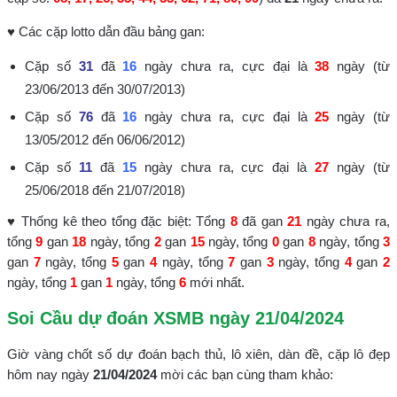
♥ Các cặp lotto dẫn đầu bảng gan:
Cặp số
31
đã
16
ngày chưa ra, cực đại là
38
ngày (từ
23/06/2013 đến 30/07/2013)
Cặp số
76
đã
16
ngày chưa ra, cực đại là
25
ngày (từ
13/05/2012 đến 06/06/2012)
Cặp số
11
đã
15
ngày chưa ra, cực đại là
27
ngày (từ
25/06/2018 đến 21/07/2018)
♥ Thống kê theo tổng đặc biệt: Tổng
8
đã gan
21
ngày chưa ra,
tổng
9
gan
18
ngày, tổng
2
gan
15
ngày, tổng
0
gan
8
ngày, tổng
3
gan
7
ngày, tổng
5
gan
4
ngày, tổng
7
gan
3
ngày, tổng
4
gan
2
ngày, tổng
1
gan
1
ngày, tổng
6
mới nhất.
Soi Cầu dự đoán XSMB ngày 21/04/2024
Giờ vàng chốt số dự đoán bạch thủ, lô xiên, dàn đề, cặp lô đẹp
hôm nay ngày
21/04/2024
mời các bạn cùng tham khảo: