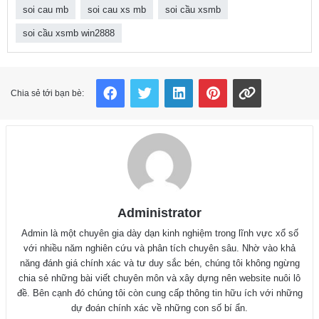
soi cau mb
soi cau xs mb
soi cầu xsmb
soi cầu xsmb win2888
Facebook
Twitter
LinkedIn
Pinterest
Copy Link
Chia sẻ tới bạn bè:
Administrator
Admin là một chuyên gia dày dạn kinh nghiệm trong lĩnh vực xổ số
với nhiều năm nghiên cứu và phân tích chuyên sâu. Nhờ vào khả
năng đánh giá chính xác và tư duy sắc bén, chúng tôi không ngừng
chia sẻ những bài viết chuyên môn và xây dựng nên website nuôi lô
đề. Bên cạnh đó chúng tôi còn cung cấp thông tin hữu ích với những
dự đoán chính xác về những con số bí ẩn.