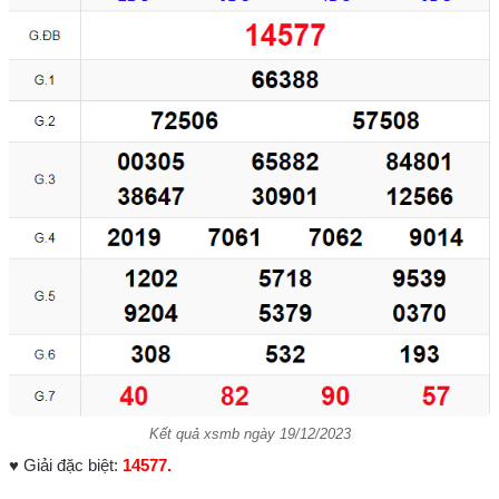
Kết quả xsmb ngày 19/12/2023
♥ Giải đặc biệt:
14577.