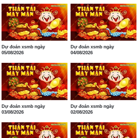
Dự đoán xsmb ngày
Dự đoán xsmb ngày
05/08/2026
04/08/2026
Dự đoán xsmb ngày
Dự đoán xsmb ngày
03/08/2026
02/08/2026