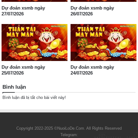
Dự đoán xsmb ngày
Dự đoán xsmb ngày
27/07/2026
26/07/2026
Dự đoán xsmb ngày
Dự đoán xsmb ngày
25/07/2026
24/07/2026
Bình luận
Bình luận đã bị tắt cho bài viết này!
Copyright 2022-2025 ©NuoiLoDe.Com. All Rights Reserved
Telegram: