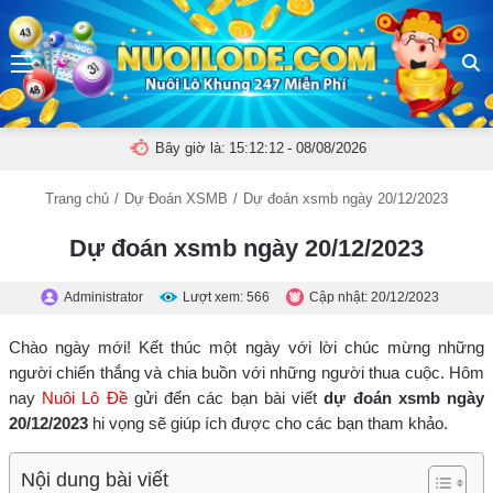
Menu
N
t
k
Bây giờ là:
15:12:12
- 08/08/2026
c
tì
Trang chủ
/
Dự Đoán XSMB
/
Dự đoán xsmb ngày 20/12/2023
Dự đoán xsmb ngày 20/12/2023
Administrator
Lượt xem: 566
Cập nhật: 20/12/2023
Chào ngày mới! Kết thúc một ngày với lời chúc mừng những
người chiến thắng và chia buồn với những người thua cuộc. Hôm
nay
Nuôi Lô Đề
gửi đến các bạn bài viết
dự đoán xsmb ngày
20/12/2023
hi vọng sẽ giúp ích được cho các bạn tham khảo.
Nội dung bài viết