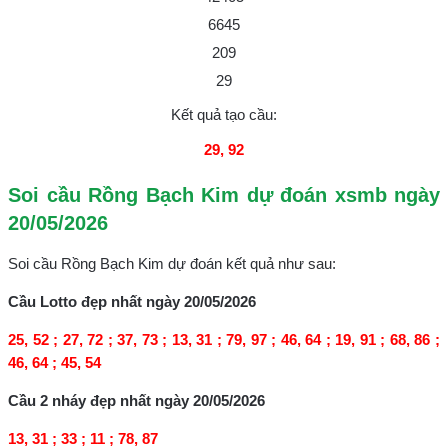
6645
209
29
Kết quả tạo cầu:
29, 92
Soi cầu Rồng Bạch Kim dự đoán xsmb ngày
20/05/2026
Soi cầu Rồng Bạch Kim dự đoán kết quả như sau:
Cầu Lotto đẹp nhất ngày 20/05/2026
25, 52 ; 27, 72 ; 37, 73 ; 13, 31 ; 79, 97 ; 46, 64 ; 19, 91 ; 68, 86 ;
46, 64 ; 45, 54
Cầu 2 nháy đẹp nhất ngày 20/05/2026
13, 31 ; 33 ; 11 ; 78, 87