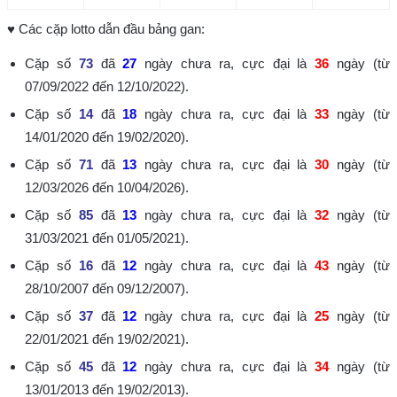
♥ Các cặp lotto dẫn đầu bảng gan:
Cặp số
73
đã
27
ngày chưa ra, cực đại là
36
ngày (từ
07/09/2022 đến 12/10/2022).
Cặp số
14
đã
18
ngày chưa ra, cực đại là
33
ngày (từ
14/01/2020 đến 19/02/2020).
Cặp số
71
đã
13
ngày chưa ra, cực đại là
30
ngày (từ
12/03/2026 đến 10/04/2026).
Cặp số
85
đã
13
ngày chưa ra, cực đại là
32
ngày (từ
31/03/2021 đến 01/05/2021).
Cặp số
16
đã
12
ngày chưa ra, cực đại là
43
ngày (từ
28/10/2007 đến 09/12/2007).
Cặp số
37
đã
12
ngày chưa ra, cực đại là
25
ngày (từ
22/01/2021 đến 19/02/2021).
Cặp số
45
đã
12
ngày chưa ra, cực đại là
34
ngày (từ
13/01/2013 đến 19/02/2013).