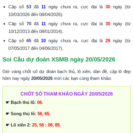
Cặp số
53
đã
11
ngày chưa ra, cực đại là
30
ngày (từ
10/03/2026 đến 08/04/2026).
Cặp số
70
đã
11
ngày chưa ra, cực đại là
30
ngày (từ
10/12/2013 đến 08/01/2014).
Cặp số
65
đã
10
ngày chưa ra, cực đại là
29
ngày (từ
07/05/2017 đến 04/06/2017).
Soi Cầu dự đoán XSMB ngày 20/05/2026
Giờ vàng chốt số dự đoán bạch thủ, lô xiên, dàn đề, cặp lô đẹp
hôm nay ngày
20/05/2026
mời các bạn cùng tham khảo:
CHỐT SỐ THAM KHẢO NGÀY 20/05/2026
☛ Bạch thủ lô:
06
.
☛ Song thủ lô:
56, 65
.
☛ Lô xiên 2:
25, 56 ; 08, 85.