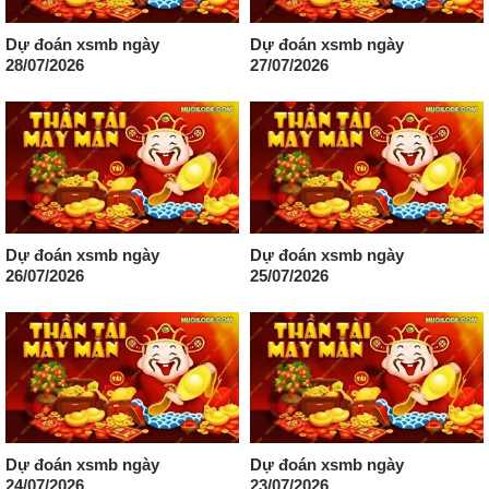
Dự đoán xsmb ngày
Dự đoán xsmb ngày
28/07/2026
27/07/2026
Dự đoán xsmb ngày
Dự đoán xsmb ngày
26/07/2026
25/07/2026
Dự đoán xsmb ngày
Dự đoán xsmb ngày
24/07/2026
23/07/2026