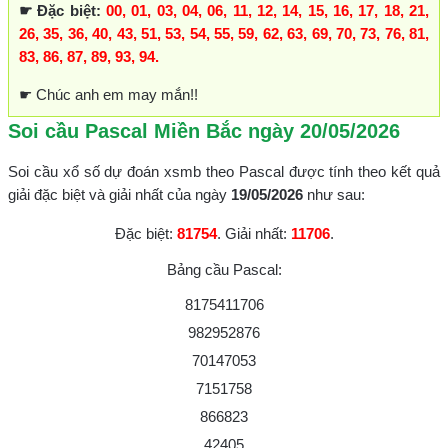
☛ Đặc biệt:
00, 01, 03, 04, 06, 11, 12, 14, 15, 16, 17, 18, 21,
26, 35, 36, 40, 43, 51, 53, 54, 55, 59, 62, 63, 69, 70, 73, 76, 81,
83, 86, 87, 89, 93, 94.
☛ Chúc anh em may mắn!!
Soi cầu Pascal Miền Bắc ngày 20/05/2026
Soi cầu xổ số dự đoán xsmb theo Pascal được tính theo kết quả
giải đặc biệt và giải nhất của ngày
19/05/2026
như sau:
Đặc biệt:
81754
. Giải nhất:
11706
.
Bảng cầu Pascal:
8175411706
982952876
70147053
7151758
866823
42405