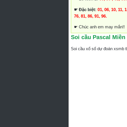
☛ Đặc biệt:
01, 06, 10, 11, 1
76, 81, 86, 91, 96.
☛ Chúc anh em may mắn!!
Soi cầu Pascal Miền
Soi cầu xổ số dự đoán xsmb th