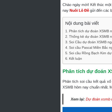
Chào ngày mới! Kết thúc một
nay
Nuôi Lô Đề
gửi đến các b
Nội dung bài viết
Phân tích dự đoán XSMB n
Thống kê dự đoán XSMB n
Soi Cầu dự đoán XSMB ng
Soi cầu Pascal Miền Bắc n
Soi cầu Rồng Bạch Kim dự
Kết luận
Phân tích dự đoán X
Phân tích soi cầu kết quả x
XSMB hôm nay chuẩn nhất. Mờ
Xem lại:
Dự đoán xsmb n