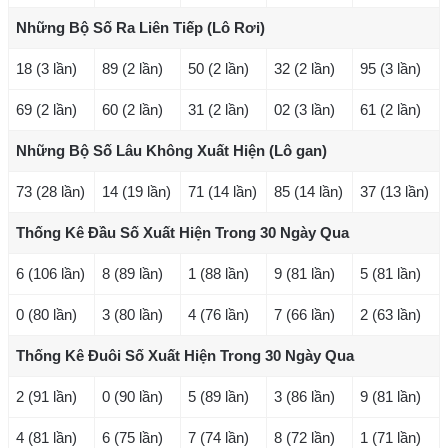
Những Bộ Số Ra Liên Tiếp (Lô Rơi)
18
(3 lần)
89
(2 lần)
50
(2 lần)
32
(2 lần)
95
(3 lần)
69
(2 lần)
60
(2 lần)
31
(2 lần)
02
(3 lần)
61
(2 lần)
Những Bộ Số Lâu Không Xuất Hiện (Lô gan)
73
(28 lần)
14
(19 lần)
71
(14 lần)
85
(14 lần)
37
(13 lần)
Thống Kê Đầu Số Xuất Hiện Trong 30 Ngày Qua
6
(106 lần)
8
(89 lần)
1
(88 lần)
9
(81 lần)
5
(81 lần)
0
(80 lần)
3
(80 lần)
4
(76 lần)
7
(66 lần)
2
(63 lần)
Thống Kê Đuôi Số Xuất Hiện Trong 30 Ngày Qua
2
(91 lần)
0
(90 lần)
5
(89 lần)
3
(86 lần)
9
(81 lần)
4
(81 lần)
6
(75 lần)
7
(74 lần)
8
(72 lần)
1
(71 lần)