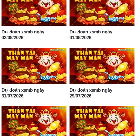
Dự đoán xsmb ngày
Dự đoán xsmb ngày
02/08/2026
01/08/2026
Dự đoán xsmb ngày
Dự đoán xsmb ngày
31/07/2026
29/07/2026