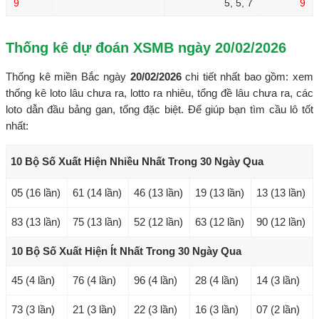
9
5, 5, 7
9
Thống kê dự đoán XSMB ngày 20/02/2026
Thống kê miền Bắc ngày
20/02/2026
chi tiết nhất bao gồm: xem
thống kê loto lâu chưa ra, lotto ra nhiêu, tổng đề lâu chưa ra, các
loto dẫn đầu bảng gan, tổng đặc biệt. Để giúp bạn tìm cầu lô tốt
nhất:
10 Bộ Số Xuất Hiện Nhiều Nhất Trong 30 Ngày Qua
05
(16 lần)
61
(14 lần)
46
(13 lần)
19
(13 lần)
13
(13 lần)
83
(13 lần)
75
(13 lần)
52
(12 lần)
63
(12 lần)
90
(12 lần)
10 Bộ Số Xuất Hiện Ít Nhất Trong 30 Ngày Qua
45
(4 lần)
76
(4 lần)
96
(4 lần)
28
(4 lần)
14
(3 lần)
73
(3 lần)
21
(3 lần)
22
(3 lần)
16
(3 lần)
07
(2 lần)