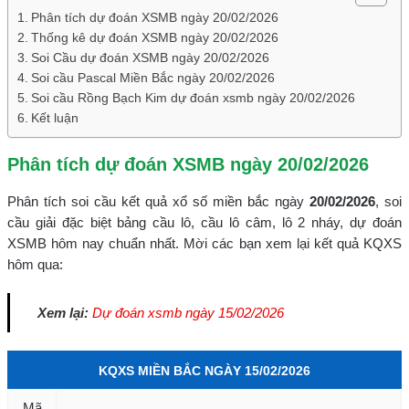
Phân tích dự đoán XSMB ngày 20/02/2026
Thống kê dự đoán XSMB ngày 20/02/2026
Soi Cầu dự đoán XSMB ngày 20/02/2026
Soi cầu Pascal Miền Bắc ngày 20/02/2026
Soi cầu Rồng Bạch Kim dự đoán xsmb ngày 20/02/2026
Kết luận
Phân tích dự đoán XSMB ngày 20/02/2026
Phân tích soi cầu kết quả xổ số miền bắc ngày
20/02/2026
, soi
cầu giải đặc biệt bảng cầu lô, cầu lô câm, lô 2 nháy, dự đoán
XSMB hôm nay chuẩn nhất. Mời các bạn xem lại kết quả KQXS
hôm qua:
Xem lại:
Dự đoán xsmb ngày 15/02/2026
KQXS MIỀN BẮC NGÀY 15/02/2026
Mã