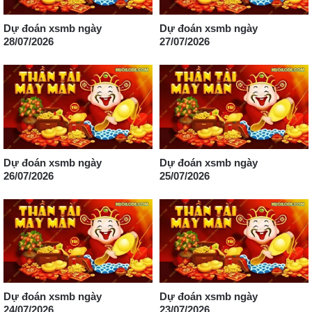
Dự đoán xsmb ngày
Dự đoán xsmb ngày
28/07/2026
27/07/2026
Dự đoán xsmb ngày
Dự đoán xsmb ngày
26/07/2026
25/07/2026
Dự đoán xsmb ngày
Dự đoán xsmb ngày
24/07/2026
23/07/2026