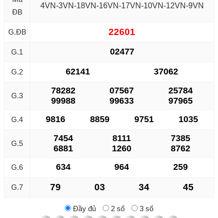
4VN-3VN-18VN-16VN-17VN-10VN-12VN-9VN
ĐB
22601
G.ĐB
02477
G.1
62141
37062
G.2
78282
07567
25784
G.3
99988
99633
97965
9816
8859
9751
1035
G.4
7454
8111
7385
G.5
6881
1260
8762
634
964
259
G.6
79
03
34
45
G.7
Đầy đủ
2 số
3 số