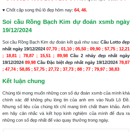
♥ Chốt cặp song thủ lô đẹp hôm nay:
64, 46.
Soi cầu Rồng Bạch Kim dự đoán xsmb ngày
19/12/2024
Soi cầu Rồng Bạch Kim dự đoán kết quả như sau:
Cầu Lotto đẹp
nhất ngày 19/12/2024
07,70 ; 01,10 ; 05,50 ; 09,90 ; 57,75 ; 12,21
; 18,81 ; 78,87 ; 15,51 ; 89,98
Cầu 2 nháy đẹp nhất ngày
19/12/2024
89,98
Cầu Đặc biệt đẹp nhất ngày 19/12/2024
78,87
; 47,74 ; 58,85 ; 57,75 ; 27,72 ; 37,73 ; 88 ; 77 ; 79,97 ; 38,83
Kết luận chung
Chúng tôi mong muốn những con số dự đoán xsmb của mình khá
chính xác để không phụ lòng tin của anh em vào Nuôi Lô Đề.
Nhưng số liệu của chúng tôi chỉ mang tính chất tham khảo. Anh
em hãy cân nhắc và kết hợp kinh nghiệm của mình để đưa ra
những con số đẹp nhất để vào quay thưởng trong ngày.