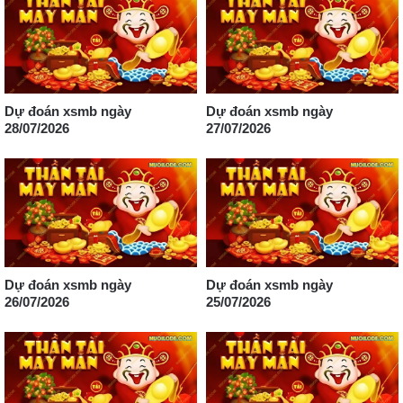
Dự đoán xsmb ngày
Dự đoán xsmb ngày
28/07/2026
27/07/2026
Dự đoán xsmb ngày
Dự đoán xsmb ngày
26/07/2026
25/07/2026