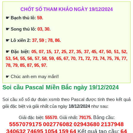
CHỐT SỐ THAM KHẢO NGÀY 19/12/2024
☛ Bạch thủ lô:
59.
☛ Song thủ lô:
03, 30.
☛ Lô xiên 2:
37, 59 ; 78, 86.
☛ Đặc biệt:
05, 07, 15, 17, 25, 27, 35, 37, 45, 47, 50, 51, 52,
53, 54, 55, 56, 57, 58, 59, 65, 67, 70, 71, 72, 73, 74, 75, 76, 77,
78, 79, 85, 87, 95, 97.
☛ Chúc anh em may mắn!!
Soi cầu Pascal Miền Bắc ngày 19/12/2024
Soi cầu xổ số dự đoán xsmb theo Pascal được tính theo kết quả
giải đặc biệt và giải nhất của ngày
18/12/2024
như sau:
Giải đặc biệt:
55570
. Giải nhất:
79175.
Bảng cầu:
5557079175
002776082
02943680
2137948
340632
74695
1054
159
64
Kết quả tạo cầu:
64