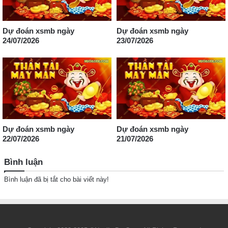
Dự đoán xsmb ngày
Dự đoán xsmb ngày
24/07/2026
23/07/2026
Dự đoán xsmb ngày
Dự đoán xsmb ngày
22/07/2026
21/07/2026
Bình luận
Bình luận đã bị tắt cho bài viết này!