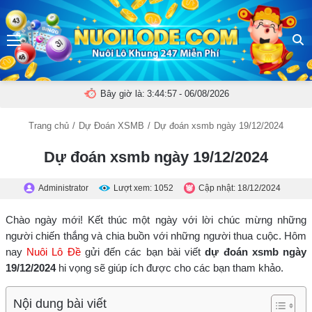
Menu
N
t
k
Bây giờ là:
3:44:57
- 06/08/2026
c
tì
Trang chủ
/
Dự Đoán XSMB
/
Dự đoán xsmb ngày 19/12/2024
Dự đoán xsmb ngày 19/12/2024
Administrator
Lượt xem: 1052
Cập nhật: 18/12/2024
Chào ngày mới! Kết thúc một ngày với lời chúc mừng những
người chiến thắng và chia buồn với những người thua cuộc. Hôm
nay
Nuôi Lô Đề
gửi đến các bạn bài viết
dự đoán xsmb ngày
19/12/2024
hi vọng sẽ giúp ích được cho các bạn tham khảo.
Nội dung bài viết