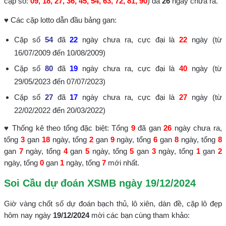
cặp số:
09, 18, 27, 36, 45, 54, 63, 72, 81, 90
) đã
26
ngày chưa ra.
♥ Các cặp lotto dẫn đầu bảng gan:
Cặp số
54
đã
22
ngày chưa ra, cực đại là
22
ngày (từ
16/07/2009 đến 10/08/2009)
Cặp số
80
đã
19
ngày chưa ra, cực đại là
40
ngày (từ
29/05/2023 đến 07/07/2023)
Cặp số
27
đã
17
ngày chưa ra, cực đại là
27
ngày (từ
22/02/2022 đến 20/03/2022)
♥ Thống kê theo tổng đặc biệt: Tổng
9
đã gan
26
ngày chưa ra,
tổng
3
gan
18
ngày, tổng
2
gan
9
ngày, tổng
6
gan
8
ngày, tổng
8
gan
7
ngày, tổng
4
gan
5
ngày, tổng
5
gan
3
ngày, tổng
1
gan
2
ngày, tổng
0
gan
1
ngày, tổng
7
mới nhất.
Soi Cầu dự đoán XSMB ngày 19/12/2024
Giờ vàng chốt số dự đoán bạch thủ, lô xiên, dàn đề, cặp lô đẹp
hôm nay ngày
19/12/2024
mời các bạn cùng tham khảo: