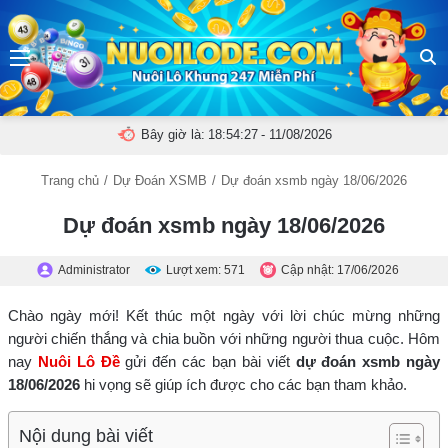
Menu
N
t
k
Bây giờ là:
18:54:27
- 11/08/2026
c
tì
Trang chủ
/
Dự Đoán XSMB
/
Dự đoán xsmb ngày 18/06/2026
Dự đoán xsmb ngày 18/06/2026
Administrator
Lượt xem: 571
Cập nhật: 17/06/2026
Chào ngày mới! Kết thúc một ngày với lời chúc mừng những
người chiến thắng và chia buồn với những người thua cuộc. Hôm
nay
Nuôi Lô Đề
gửi đến các bạn bài viết
dự đoán xsmb ngày
18/06/2026
hi vọng sẽ giúp ích được cho các bạn tham khảo.
Nội dung bài viết