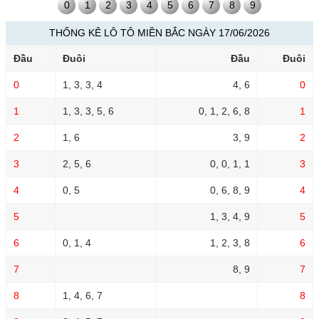
0
1
2
3
4
5
6
7
8
9
THỐNG KÊ LÔ TÔ MIỀN BẮC NGÀY 17/06/2026
Đầu
Đuôi
Đầu
Đuôi
0
1, 3, 3, 4
4, 6
0
1
1, 3, 3, 5, 6
0, 1, 2, 6, 8
1
2
1, 6
3, 9
2
3
2, 5, 6
0, 0, 1, 1
3
4
0, 5
0, 6, 8, 9
4
5
1, 3, 4, 9
5
6
0, 1, 4
1, 2, 3, 8
6
7
8, 9
7
8
1, 4, 6, 7
8