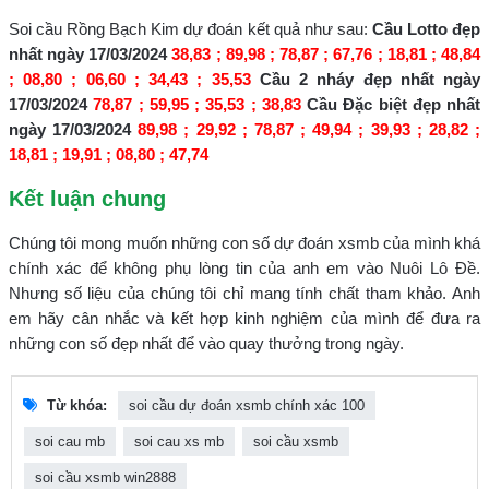
Soi cầu Rồng Bạch Kim dự đoán kết quả như sau:
Cầu Lotto đẹp
nhất ngày 17/03/2024
38,83 ; 89,98 ; 78,87 ; 67,76 ; 18,81 ; 48,84
; 08,80 ; 06,60 ; 34,43 ; 35,53
Cầu 2 nháy đẹp nhất ngày
17/03/2024
78,87 ; 59,95 ; 35,53 ; 38,83
Cầu Đặc biệt đẹp nhất
ngày 17/03/2024
89,98 ; 29,92 ; 78,87 ; 49,94 ; 39,93 ; 28,82 ;
18,81 ; 19,91 ; 08,80 ; 47,74
Kết luận chung
Chúng tôi mong muốn những con số dự đoán xsmb của mình khá
chính xác để không phụ lòng tin của anh em vào Nuôi Lô Đề.
Nhưng số liệu của chúng tôi chỉ mang tính chất tham khảo. Anh
em hãy cân nhắc và kết hợp kinh nghiệm của mình để đưa ra
những con số đẹp nhất để vào quay thưởng trong ngày.
Từ khóa:
soi cầu dự đoán xsmb chính xác 100
soi cau mb
soi cau xs mb
soi cầu xsmb
soi cầu xsmb win2888