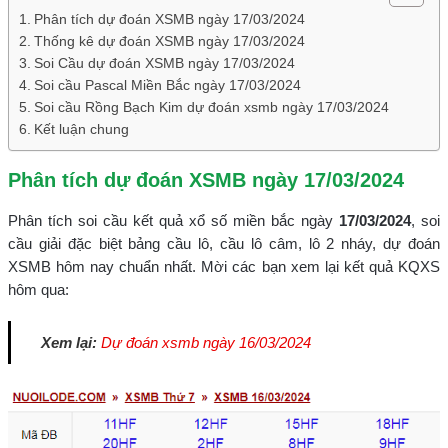
Phân tích dự đoán XSMB ngày 17/03/2024
Thống kê dự đoán XSMB ngày 17/03/2024
Soi Cầu dự đoán XSMB ngày 17/03/2024
Soi cầu Pascal Miền Bắc ngày 17/03/2024
Soi cầu Rồng Bạch Kim dự đoán xsmb ngày 17/03/2024
Kết luận chung
Phân tích dự đoán XSMB ngày 17/03/2024
Phân tích soi cầu kết quả xổ số miền bắc ngày
17/03/2024
, soi
cầu giải đặc biệt bảng cầu lô, cầu lô câm, lô 2 nháy, dự đoán
XSMB hôm nay chuẩn nhất. Mời các bạn xem lại kết quả KQXS
hôm qua:
Xem lại:
Dự đoán xsmb ngày 16/03/2024