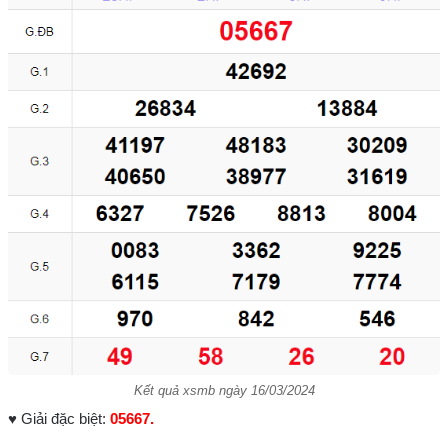
Kết quả xsmb ngày 16/03/2024
♥ Giải đặc biệt:
05667.