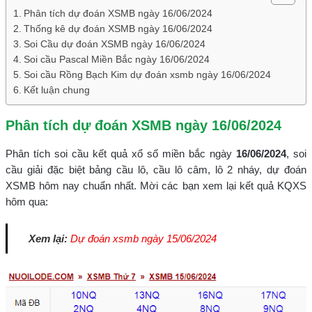
Phân tích dự đoán XSMB ngày 16/06/2024
Thống kê dự đoán XSMB ngày 16/06/2024
Soi Cầu dự đoán XSMB ngày 16/06/2024
Soi cầu Pascal Miền Bắc ngày 16/06/2024
Soi cầu Rồng Bạch Kim dự đoán xsmb ngày 16/06/2024
Kết luận chung
Phân tích dự đoán XSMB ngày 16/06/2024
Phân tích soi cầu kết quả xổ số miền bắc ngày
16/06/2024
, soi
cầu giải đặc biệt bảng cầu lô, cầu lô câm, lô 2 nháy, dự đoán
XSMB hôm nay chuẩn nhất. Mời các bạn xem lại kết quả KQXS
hôm qua:
Xem lại:
Dự đoán xsmb ngày 15/06/2024