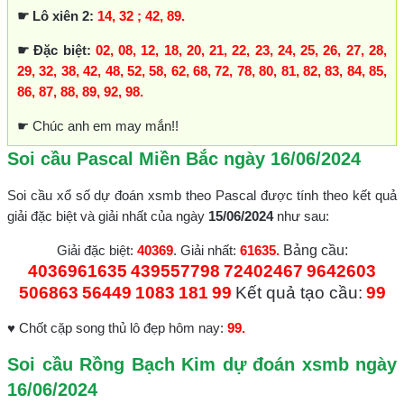
☛ Lô xiên 2:
14, 32 ; 42, 89.
☛ Đặc biệt:
02, 08, 12, 18, 20, 21, 22, 23, 24, 25, 26, 27, 28,
29, 32, 38, 42, 48, 52, 58, 62, 68, 72, 78, 80, 81, 82, 83, 84, 85,
86, 87, 88, 89, 92, 98.
☛ Chúc anh em may mắn!!
Soi cầu Pascal Miền Bắc ngày 16/06/2024
Soi cầu xổ số dự đoán xsmb theo Pascal được tính theo kết quả
giải đặc biệt và giải nhất của ngày
15/06/2024
như sau:
Giải đặc biệt:
40369
. Giải nhất:
61635.
Bảng cầu:
4036961635
439557798
72402467
9642603
506863
56449
1083
181
99
Kết quả tạo cầu:
99
♥ Chốt cặp song thủ lô đẹp hôm nay:
99
.
Soi cầu Rồng Bạch Kim dự đoán xsmb ngày
16/06/2024