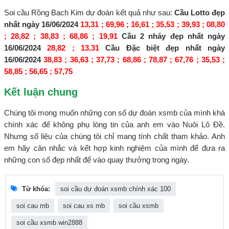
Soi cầu Rồng Bạch Kim dự đoán kết quả như sau:
Cầu Lotto đẹp
nhất ngày 16/06/2024
13,31 ; 69,96 ; 16,61 ; 35,53 ; 39,93 ; 08,80
; 28,82 ; 38,83 ; 68,86 ; 19,91
Cầu 2 nháy đẹp nhất ngày
16/06/2024
28,82 ; 13,31
Cầu Đặc biệt đẹp nhất ngày
16/06/2024
38,83 ; 36,63 ; 37,73 ; 68,86 ; 78,87 ; 67,76 ; 35,53 ;
58,85 ; 56,65 ; 57,75
Kết luận chung
Chúng tôi mong muốn những con số dự đoán xsmb của mình khá
chính xác để không phụ lòng tin của anh em vào Nuôi Lô Đề.
Nhưng số liệu của chúng tôi chỉ mang tính chất tham khảo. Anh
em hãy cân nhắc và kết hợp kinh nghiệm của mình để đưa ra
những con số đẹp nhất để vào quay thưởng trong ngày.
Từ khóa:
soi cầu dự đoán xsmb chính xác 100
soi cau mb
soi cau xs mb
soi cầu xsmb
soi cầu xsmb win2888