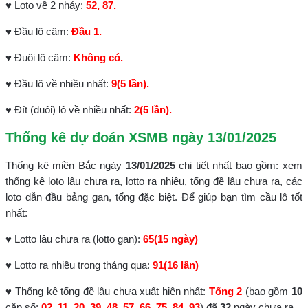
♥ Loto về 2 nháy:
52, 87.
♥ Đầu lô câm:
Đầu 1.
♥ Đuôi lô câm:
Không có.
♥ Đầu lô về nhiều nhất:
9(5 lần).
♥ Đít (đuôi) lô về nhiều nhất:
2(5 lần).
Thống kê dự đoán XSMB ngày 13/01/2025
Thống kê miền Bắc ngày
13/01/2025
chi tiết nhất bao gồm: xem
thống kê loto lâu chưa ra, lotto ra nhiêu, tổng đề lâu chưa ra, các
loto dẫn đầu bảng gan, tổng đặc biệt. Để giúp bạn tìm cầu lô tốt
nhất:
♥ Lotto lâu chưa ra (lotto gan):
65(15 ngày)
♥ Lotto ra nhiều trong tháng qua:
91(16 lần)
♥ Thống kê tổng đề lâu chưa xuất hiện nhất:
Tổng 2
(bao gồm
10
cặp số:
02, 11, 20, 39, 48, 57, 66, 75, 84, 93
) đã
32
ngày chưa ra.