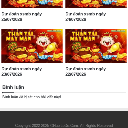
Dự đoán xsmb ngày
Dự đoán xsmb ngày
25/07/2026
24/07/2026
Dự đoán xsmb ngày
Dự đoán xsmb ngày
23/07/2026
22/07/2026
Bình luận
Bình luận đã bị tắt cho bài viết này!
Copyright 2022-2025 ©NuoiLoDe.Com. All Rights Reserved