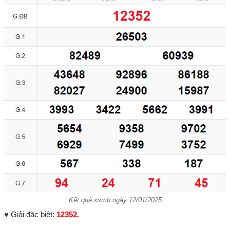
Kết quả xsmb ngày 12/01/2025
♥ Giải đặc biệt:
12352.