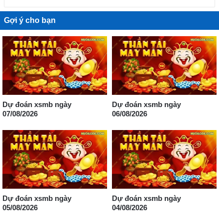
Gợi ý cho bạn
Dự đoán xsmb ngày
Dự đoán xsmb ngày
07/08/2026
06/08/2026
Dự đoán xsmb ngày
Dự đoán xsmb ngày
05/08/2026
04/08/2026