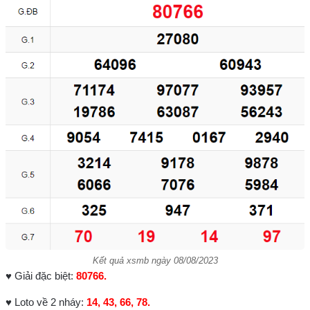
Kết quả xsmb ngày 08/08/2023
♥ Giải đặc biệt:
80766.
♥ Loto về 2 nháy:
14, 43, 66, 78.