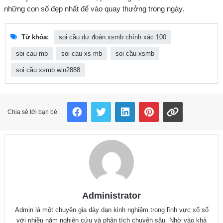
những con số đẹp nhất để vào quay thưởng trong ngày.
Từ khóa:
soi cầu dự đoán xsmb chính xác 100
soi cau mb
soi cau xs mb
soi cầu xsmb
soi cầu xsmb win2888
Facebook
Twitter
LinkedIn
Pinterest
Copy Link
Chia sẻ tới bạn bè:
Administrator
Admin là một chuyên gia dày dạn kinh nghiệm trong lĩnh vực xổ số
với nhiều năm nghiên cứu và phân tích chuyên sâu. Nhờ vào khả