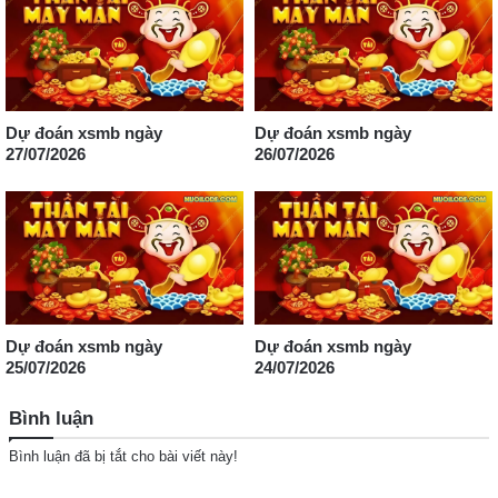
Dự đoán xsmb ngày
Dự đoán xsmb ngày
27/07/2026
26/07/2026
Dự đoán xsmb ngày
Dự đoán xsmb ngày
25/07/2026
24/07/2026
Bình luận
Bình luận đã bị tắt cho bài viết này!