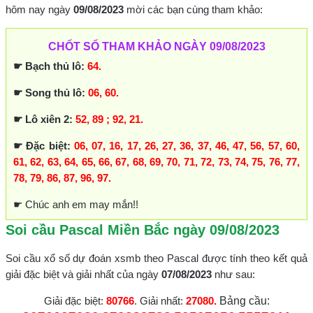
hôm nay ngày
09/08/2023
mời các bạn cùng tham khảo:
CHỐT SỐ THAM KHẢO NGÀY 09/08/2023
☛ Bạch thủ lô:
64.
☛ Song thủ lô:
06, 60.
☛ Lô xiên 2:
52, 89 ; 92, 21.
☛ Đặc biệt:
06, 07, 16, 17, 26, 27, 36, 37, 46, 47, 56, 57, 60,
61, 62, 63, 64, 65, 66, 67, 68, 69, 70, 71, 72, 73, 74, 75, 76, 77,
78, 79, 86, 87, 96, 97.
☛ Chúc anh em may mắn!!
Soi cầu Pascal Miền Bắc ngày 09/08/2023
Soi cầu xổ số dự đoán xsmb theo Pascal được tính theo kết quả
giải đặc biệt và giải nhất của ngày
07/08/2023
như sau:
Giải đặc biệt:
80766
. Giải nhất:
27080.
Bảng cầu: