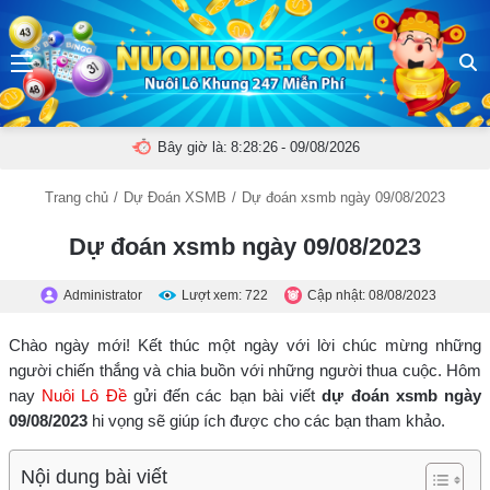
Menu
N
t
k
Bây giờ là:
8:28:26
- 09/08/2026
c
tì
Trang chủ
/
Dự Đoán XSMB
/
Dự đoán xsmb ngày 09/08/2023
Dự đoán xsmb ngày 09/08/2023
Administrator
Lượt xem: 722
Cập nhật: 08/08/2023
Chào ngày mới! Kết thúc một ngày với lời chúc mừng những
người chiến thắng và chia buồn với những người thua cuộc. Hôm
nay
Nuôi Lô Đề
gửi đến các bạn bài viết
dự đoán xsmb ngày
09/08/2023
hi vọng sẽ giúp ích được cho các bạn tham khảo.
Nội dung bài viết