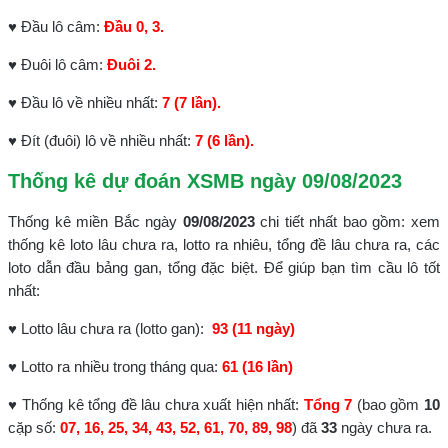
♥ Đầu lô câm:
Đầu 0, 3.
♥ Đuôi lô câm:
Đuôi 2.
♥ Đầu lô về nhiều nhất:
7 (7 lần).
♥ Đít (đuôi) lô về nhiều nhất:
7 (6 lần).
Thống kê dự đoán XSMB ngày 09/08/2023
Thống kê miền Bắc ngày
09/08/2023
chi tiết nhất bao gồm: xem
thống kê loto lâu chưa ra, lotto ra nhiêu, tổng đề lâu chưa ra, các
loto dẫn đầu bảng gan, tổng đặc biệt. Để giúp bạn tìm cầu lô tốt
nhất:
♥ Lotto lâu chưa ra (lotto gan):
93 (11 ngày)
♥ Lotto ra nhiều trong tháng qua:
61 (16 lần)
♥ Thống kê tổng đề lâu chưa xuất hiện nhất:
Tổng 7
(bao gồm
10
cặp số:
07, 16, 25, 34, 43, 52, 61, 70, 89, 98
) đã
33
ngày chưa ra.