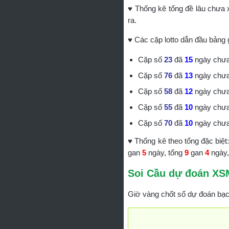
♥ Thống kê tổng đề lâu chưa 
ra.
♥ Các cặp lotto dẫn đầu bảng 
Cặp số
23
đã
15
ngày chưa 
Cặp số
76
đã
13
ngày chưa 
Cặp số
58
đã
12
ngày chưa 
Cặp số
55
đã
10
ngày chưa 
Cặp số
70
đã
10
ngày chưa 
♥ Thống kê theo tổng đặc biệ
gan
5
ngày, tổng
9
gan
4
ngày
Soi Cầu dự đoán XS
Giờ vàng chốt số dự đoán bạch