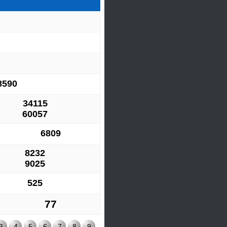
8590
34115
60057
6809
8232
9025
525
77
3
4
5
6
7
8
9