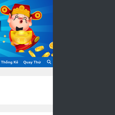
Nhập
Thống Kê
Quay Thử
từ
khóa
cần
tìm...