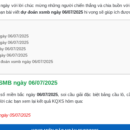
 ngày với lời chúc mừng những người chiến thắng và chia buồn vớ
ạn bài viết
dự đoán xsmb ngày 06/07/2025
hi vọng sẽ giúp ích đượ
gày 06/07/2025
gày 06/07/2025
ày 06/07/2025
gày 06/07/2025
 đoán xsmb ngày 06/07/2025
SMB ngày 06/07/2025
ổ số miền bắc ngày
06/07/2025
, soi cầu giải đặc biệt bảng cầu lô, 
i các bạn xem lại kết quả KQXS hôm qua:
gày 05/07/2025