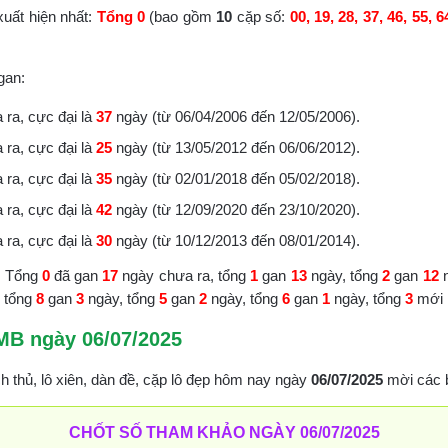
xuất hiện nhất:
Tổng 0
(bao gồm
10
cặp số:
00, 19, 28, 37, 46, 55, 6
gan:
ra, cực đại là
37
ngày (từ 06/04/2006 đến 12/05/2006).
ra, cực đại là
25
ngày (từ 13/05/2012 đến 06/06/2012).
ra, cực đại là
35
ngày (từ 02/01/2018 đến 05/02/2018).
ra, cực đại là
42
ngày (từ 12/09/2020 đến 23/10/2020).
ra, cực đại là
30
ngày (từ 10/12/2013 đến 08/01/2014).
t: Tổng
0
đã gan
17
ngày chưa ra, tổng
1
gan
13
ngày, tổng
2
gan
12
, tổng
8
gan
3
ngày, tổng
5
gan
2
ngày, tổng
6
gan
1
ngày, tổng
3
mới 
MB ngày 06/07/2025
 thủ, lô xiên, dàn đề, cặp lô đẹp hôm nay ngày
06/07/2025
mời các 
CHỐT SỐ THAM KHẢO NGÀY 06/07/2025