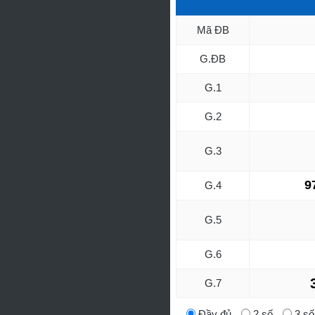
Mã ĐB
G.ĐB
G.1
G.2
G.3
9
G.4
G.5
G.6
G.7
Đầy đủ
2 số
3 số