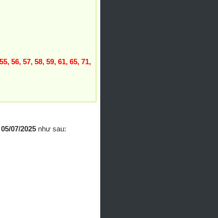
55, 56, 57, 58, 59, 61, 65, 71,
y
05/07/2025
như sau: