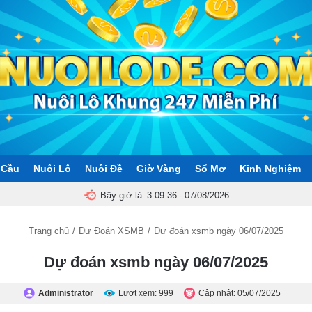
 Cầu
Nuôi Lô
Nuôi Đề
Giờ Vàng
Sổ Mơ
Kinh Nghiệm
Bây giờ là:
3:09:37
- 07/08/2026
Trang chủ
/
Dự Đoán XSMB
/
Dự đoán xsmb ngày 06/07/2025
Dự đoán xsmb ngày 06/07/2025
Administrator
Lượt xem: 999
Cập nhật: 05/07/2025