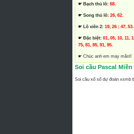
☛ Bạch thủ lô:
68.
☛ Song thủ lô:
26, 62.
☛ Lô xiên 2:
19, 26 ; 47, 53.
☛ Đặc biệt:
01, 05, 10, 11, 1
75, 81, 85, 91, 95.
☛ Chúc anh em may mắn!!
Soi cầu Pascal Miền
Soi cầu xổ số dự đoán xsmb th