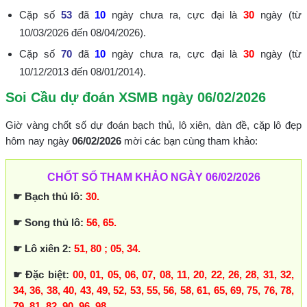
Cặp số
53
đã
10
ngày chưa ra, cực đại là
30
ngày (từ
10/03/2026 đến 08/04/2026).
Cặp số
70
đã
10
ngày chưa ra, cực đại là
30
ngày (từ
10/12/2013 đến 08/01/2014).
Soi Cầu dự đoán XSMB ngày 06/02/2026
Giờ vàng chốt số dự đoán bạch thủ, lô xiên, dàn đề, cặp lô đẹp
hôm nay ngày
06/02/2026
mời các bạn cùng tham khảo:
CHỐT SỐ THAM KHẢO NGÀY 06/02/2026
☛ Bạch thủ lô:
30
.
☛ Song thủ lô:
56, 65
.
☛ Lô xiên 2:
51, 80 ; 05, 34.
☛ Đặc biệt:
00, 01, 05, 06, 07, 08, 11, 20, 22, 26, 28, 31, 32,
34, 36, 38, 40, 43, 49, 52, 53, 55, 56, 58, 61, 65, 69, 75, 76, 78,
79, 81, 82, 90, 96, 98.