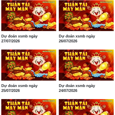
Dự đoán xsmb ngày
Dự đoán xsmb ngày
27/07/2026
26/07/2026
Dự đoán xsmb ngày
Dự đoán xsmb ngày
25/07/2026
24/07/2026