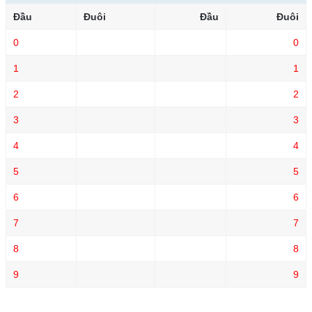
Đầu
Đuôi
Đầu
Đuôi
0
0
1
1
2
2
3
3
4
4
5
5
6
6
7
7
8
8
9
9