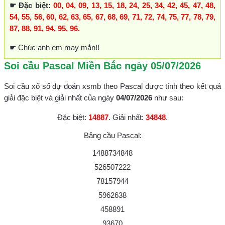
☛ Đặc biệt:
00, 04, 09, 13, 15, 18, 24, 25, 34, 42, 45, 47, 48,
54, 55, 56, 60, 62, 63, 65, 67, 68, 69, 71, 72, 74, 75, 77, 78, 79,
87, 88, 91, 94, 95, 96.
☛ Chúc anh em may mắn!!
Soi cầu Pascal Miền Bắc ngày 05/07/2026
Soi cầu xổ số dự đoán xsmb theo Pascal được tính theo kết quả
giải đặc biệt và giải nhất của ngày
04/07/2026
như sau:
Đặc biệt:
14887
. Giải nhất:
34848
.
Bảng cầu Pascal:
1488734848
526507222
78157944
5962638
458891
93670