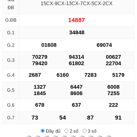
15CX-9CX-13CX-7CX-5CX-2CX
ĐB
14887
G.ĐB
34848
G.1
01608
69074
G.2
70279
94314
00627
G.3
79420
61802
22704
2687
6160
7283
5179
G.4
1327
6447
6008
G.5
1845
8606
7255
678
637
222
G.6
73
54
87
91
G.7
Đầy đủ
2 số
3 số