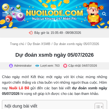
Menu
N
t
k
Bây giờ là:
15:05:49
- 08/08/2026
c
tì
Trang chủ
/
Dự Đoán XSMB
/
Dự đoán xsmb ngày 05/07/2026
Dự đoán xsmb ngày 05/07/2026
Administrator
Lượt xem: 763
Cập nhật: 04/07/2026
Chào ngày mới! Kết thúc một ngày với lời chúc mừng những
người chiến thắng và chia buồn với những người thua cuộc. Hôm
nay
Nuôi Lô Đề
gửi đến các bạn bài viết
dự đoán xsmb ngày
05/07/2026
hi vọng sẽ giúp ích được cho các bạn tham khảo.
Nội dung bài viết