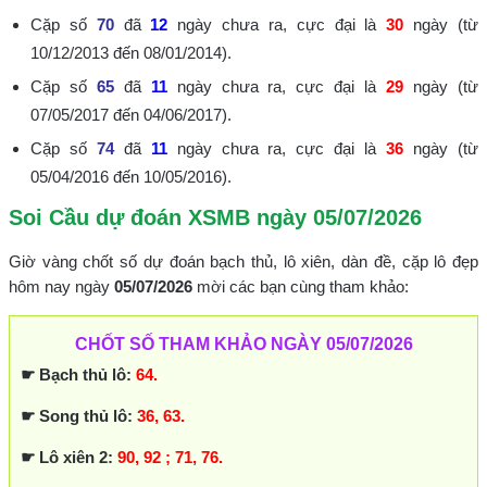
Cặp số
70
đã
12
ngày chưa ra, cực đại là
30
ngày (từ
10/12/2013 đến 08/01/2014).
Cặp số
65
đã
11
ngày chưa ra, cực đại là
29
ngày (từ
07/05/2017 đến 04/06/2017).
Cặp số
74
đã
11
ngày chưa ra, cực đại là
36
ngày (từ
05/04/2016 đến 10/05/2016).
Soi Cầu dự đoán XSMB ngày 05/07/2026
Giờ vàng chốt số dự đoán bạch thủ, lô xiên, dàn đề, cặp lô đẹp
hôm nay ngày
05/07/2026
mời các bạn cùng tham khảo:
CHỐT SỐ THAM KHẢO NGÀY 05/07/2026
☛ Bạch thủ lô:
64
.
☛ Song thủ lô:
36, 63
.
☛ Lô xiên 2:
90, 92 ; 71, 76.