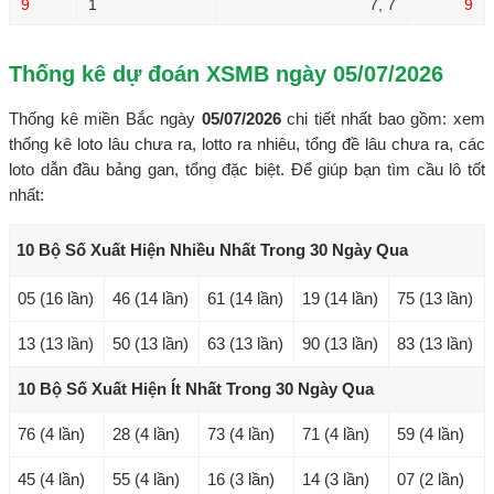
9
1
7, 7
9
Thống kê dự đoán XSMB ngày 05/07/2026
Thống kê miền Bắc ngày
05/07/2026
chi tiết nhất bao gồm: xem
thống kê loto lâu chưa ra, lotto ra nhiêu, tổng đề lâu chưa ra, các
loto dẫn đầu bảng gan, tổng đặc biệt. Để giúp bạn tìm cầu lô tốt
nhất:
10 Bộ Số Xuất Hiện Nhiều Nhất Trong 30 Ngày Qua
05
(16 lần)
46
(14 lần)
61
(14 lần)
19
(14 lần)
75
(13 lần)
13
(13 lần)
50
(13 lần)
63
(13 lần)
90
(13 lần)
83
(13 lần)
10 Bộ Số Xuất Hiện Ít Nhất Trong 30 Ngày Qua
76
(4 lần)
28
(4 lần)
73
(4 lần)
71
(4 lần)
59
(4 lần)
45
(4 lần)
55
(4 lần)
16
(3 lần)
14
(3 lần)
07
(2 lần)