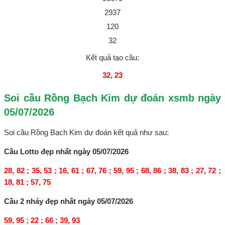
2937
120
32
Kết quả tạo cầu:
32, 23
Soi cầu Rồng Bạch Kim dự đoán xsmb ngày
05/07/2026
Soi cầu Rồng Bạch Kim dự đoán kết quả như sau:
Cầu Lotto đẹp nhất ngày 05/07/2026
28, 82 ; 35, 53 ; 16, 61 ; 67, 76 ; 59, 95 ; 68, 86 ; 38, 83 ; 27, 72 ;
18, 81 ; 57, 75
Cầu 2 nháy đẹp nhất ngày 05/07/2026
59, 95 ; 22 ; 66 ; 39, 93