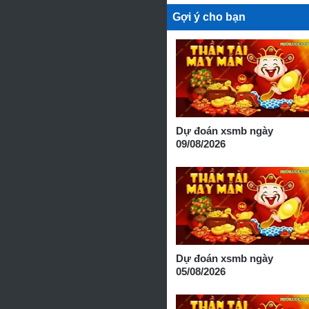
Gợi ý cho bạn
Dự đoán xsmb ngày
09/08/2026
Dự đoán xsmb ngày
05/08/2026