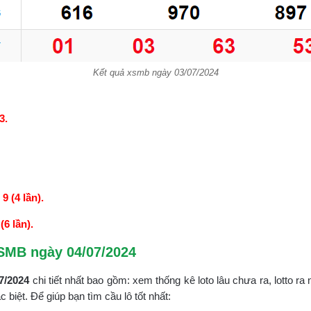
Kết quả xsmb ngày 03/07/2024
3.
, 9 (4 lần).
(6 lần).
SMB ngày 04/07/2024
7/2024
chi tiết nhất bao gồm: xem thống kê loto lâu chưa ra, lotto ra 
 biệt. Để giúp bạn tìm cầu lô tốt nhất: