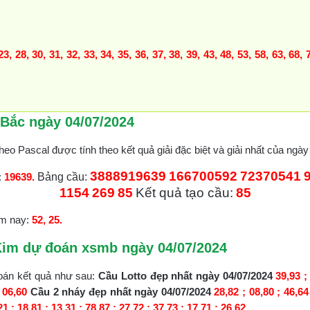
3, 28, 30, 31, 32, 33, 34, 35, 36, 37, 38, 39, 43, 48, 53, 58, 63, 68, 
 Bắc ngày 04/07/2024
eo Pascal được tính theo kết quả giải đặc biệt và giải nhất của ngà
3888919639
166700592
72370541
:
19639.
Bảng cầu:
1154
269
85
Kết quả tạo cầu:
85
ôm nay:
52, 25.
Kim dự đoán xsmb ngày 04/07/2024
án kết quả như sau:
Cầu Lotto đẹp nhất ngày 04/07/2024
39,93 ;
; 06,60
Cầu 2 nháy đẹp nhất ngày 04/07/2024
28,82 ; 08,80 ; 46,64
21 ; 18,81 ; 13,31 ; 78,87 ; 27,72 ; 37,73 ; 17,71 ; 26,62