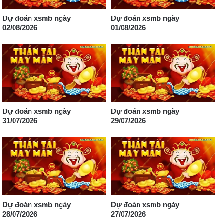
Dự đoán xsmb ngày
Dự đoán xsmb ngày
02/08/2026
01/08/2026
Dự đoán xsmb ngày
Dự đoán xsmb ngày
31/07/2026
29/07/2026
Dự đoán xsmb ngày
Dự đoán xsmb ngày
28/07/2026
27/07/2026