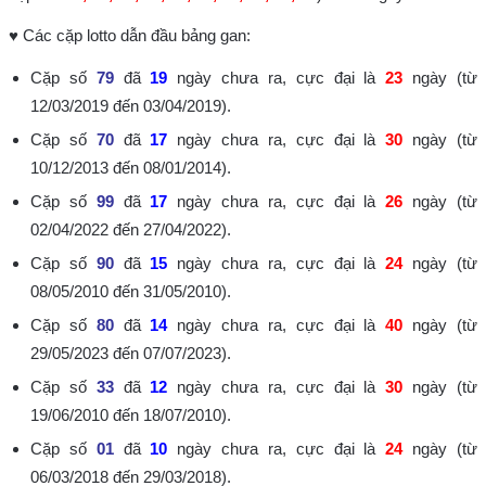
♥ Các cặp lotto dẫn đầu bảng gan:
Cặp số
79
đã
19
ngày chưa ra, cực đại là
23
ngày (từ
12/03/2019 đến 03/04/2019).
Cặp số
70
đã
17
ngày chưa ra, cực đại là
30
ngày (từ
10/12/2013 đến 08/01/2014).
Cặp số
99
đã
17
ngày chưa ra, cực đại là
26
ngày (từ
02/04/2022 đến 27/04/2022).
Cặp số
90
đã
15
ngày chưa ra, cực đại là
24
ngày (từ
08/05/2010 đến 31/05/2010).
Cặp số
80
đã
14
ngày chưa ra, cực đại là
40
ngày (từ
29/05/2023 đến 07/07/2023).
Cặp số
33
đã
12
ngày chưa ra, cực đại là
30
ngày (từ
19/06/2010 đến 18/07/2010).
Cặp số
01
đã
10
ngày chưa ra, cực đại là
24
ngày (từ
06/03/2018 đến 29/03/2018).