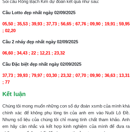
Soi cầu Rồng Bạch Kim dự đoán kết quả như sau:
Cầu Lotto đẹp nhất ngày 02/09/2025
05,50 ; 35,53 ; 39,93 ; 37,73 ; 56,65 ; 67,76 ; 09,90 ; 19,91 ; 59,95
; 02,20
Cầu 2 nháy đẹp nhất ngày 02/09/2025
06,60 ; 34,43 ; 22 ; 12,21 ; 23,32
Cầu Đặc biệt đẹp nhất ngày 02/09/2025
37,73 ; 39,93 ; 79,97 ; 03,30 ; 23,32 ; 07,70 ; 09,90 ; 36,63 ; 13,31
; 77
Kết luận
Chúng tôi mong muốn những con số dự đoán xsmb của mình khá
chính xác để không phụ lòng tin của anh em vào Nuôi Lô Đề.
Nhưng số liệu của chúng tôi chỉ mang tính chất tham khảo. Anh
em hãy cân nhắc và kết hợp kinh nghiệm của mình để đưa ra