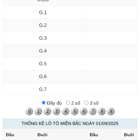
G.1
G.2
G.3
G.4
G.5
G.6
G.7
Đầy đủ
2 số
3 số
0
1
2
3
4
5
6
7
8
9
THỐNG KÊ LÔ TÔ MIỀN BẮC NGÀY 01/09/2025
Đầu
Đuôi
Đầu
Đuôi