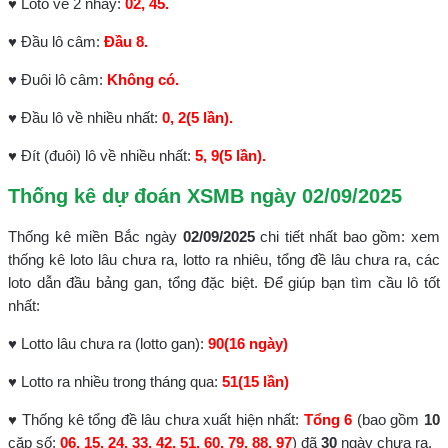
♥ Loto về 2 nháy:
02, 45.
♥ Đầu lô câm:
Đầu 8.
♥ Đuôi lô câm:
Không có.
♥ Đầu lô về nhiều nhất:
0, 2(5 lần).
♥ Đít (đuôi) lô về nhiều nhất:
5, 9(5 lần).
Thống kê dự đoán XSMB ngày 02/09/2025
Thống kê miền Bắc ngày
02/09/2025
chi tiết nhất bao gồm: xem
thống kê loto lâu chưa ra, lotto ra nhiêu, tổng đề lâu chưa ra, các
loto dẫn đầu bảng gan, tổng đặc biệt. Để giúp bạn tìm cầu lô tốt
nhất:
♥ Lotto lâu chưa ra (lotto gan):
90(16 ngày)
♥ Lotto ra nhiều trong tháng qua:
51(15 lần)
♥ Thống kê tổng đề lâu chưa xuất hiện nhất:
Tổng 6
(bao gồm
10
cặp số:
06, 15, 24, 33, 42, 51, 60, 79, 88, 97
) đã
30
ngày chưa ra.