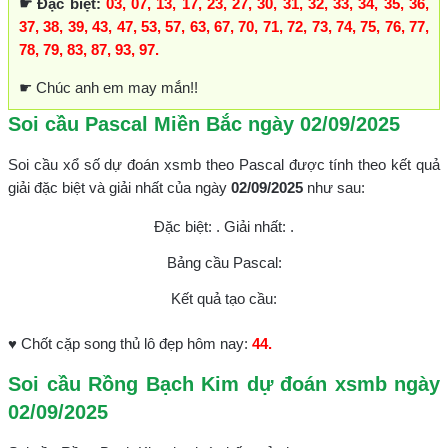
☛ Đặc biệt:
03, 07, 13, 17, 23, 27, 30, 31, 32, 33, 34, 35, 36,
37, 38, 39, 43, 47, 53, 57, 63, 67, 70, 71, 72, 73, 74, 75, 76, 77,
78, 79, 83, 87, 93, 97.
☛ Chúc anh em may mắn!!
Soi cầu Pascal Miền Bắc ngày 02/09/2025
Soi cầu xổ số dự đoán xsmb theo Pascal được tính theo kết quả
giải đặc biệt và giải nhất của ngày
02/09/2025
như sau:
Đặc biệt:
. Giải nhất:
.
Bảng cầu Pascal:
Kết quả tạo cầu:
♥ Chốt cặp song thủ lô đẹp hôm nay:
44.
Soi cầu Rồng Bạch Kim dự đoán xsmb ngày
02/09/2025