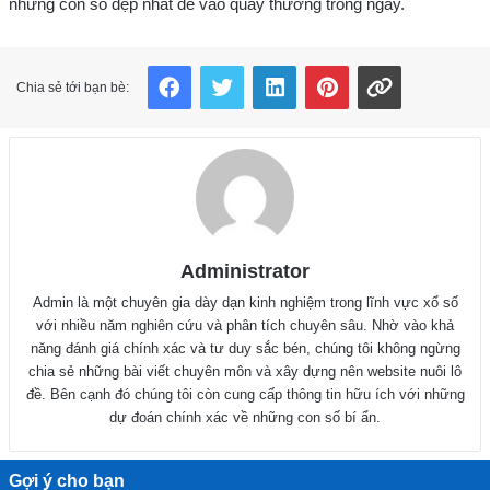
những con số đẹp nhất để vào quay thưởng trong ngày.
Facebook
Twitter
LinkedIn
Pinterest
Copy Link
Chia sẻ tới bạn bè:
Administrator
Admin là một chuyên gia dày dạn kinh nghiệm trong lĩnh vực xổ số
với nhiều năm nghiên cứu và phân tích chuyên sâu. Nhờ vào khả
năng đánh giá chính xác và tư duy sắc bén, chúng tôi không ngừng
chia sẻ những bài viết chuyên môn và xây dựng nên website nuôi lô
đề. Bên cạnh đó chúng tôi còn cung cấp thông tin hữu ích với những
dự đoán chính xác về những con số bí ẩn.
Gợi ý cho bạn