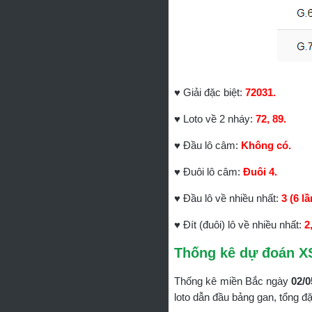
♥ Giải đặc biệt:
72031.
♥ Loto về 2 nháy:
72, 89.
♥ Đầu lô câm:
Không có
.
♥ Đuôi lô câm:
Đuôi 4
.
♥ Đầu lô về nhiều nhất:
3 (6 lầ
♥ Đít (đuôi) lô về nhiều nhất:
2,
Thống kê dự đoán X
Thống kê miền Bắc ngày
02/0
loto dẫn đầu bảng gan, tổng đặc