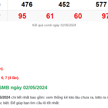
Kết quả xsmb ngày 01/05/2024
n).
 6, 7 (4 lần).
SMB ngày 02/05/2024
5/2024
chi tiết nhất bao gồm: xem thống kê loto lâu chưa ra, lotto ra 
 biệt. Để giúp bạn tìm cầu lô tốt nhất: