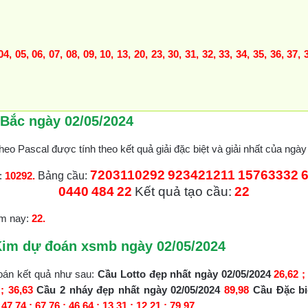
4, 05, 06, 07, 08, 09, 10, 13, 20, 23, 30, 31, 32, 33, 34, 35, 36, 37, 
 Bắc ngày 02/05/2024
eo Pascal được tính theo kết quả giải đặc biệt và giải nhất của ngà
7203110292
923421211
15763332
:
10292.
Bảng cầu:
0440
484
22
Kết quả tạo cầu:
22
ôm nay:
22
.
Kim dự đoán xsmb ngày 02/05/2024
án kết quả như sau:
Cầu Lotto đẹp nhất ngày 02/05/2024
26,62 ;
 ; 36,63
Cầu 2 nháy đẹp nhất ngày 02/05/2024
89,98
Cầu Đặc bi
 47,74 ; 67,76 ; 46,64 ; 13,31 ; 12,21 ; 79,97