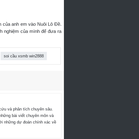
n của anh em vào Nuôi Lô Đề.
nh nghiệm của mình để đưa ra
soi cầu xsmb win2888
 cứu và phân tích chuyên sâu.
 những bài viết chuyên môn và
 những dự đoán chính xác về