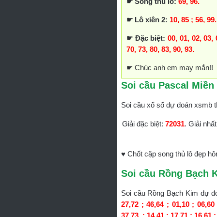
☛ Song thủ lô:
69, 96.
☛ Lô xiên 2:
10, 85 ; 56, 99.
☛ Đặc biệt:
00, 01, 02, 03, 0
70, 73, 80, 83, 90, 93.
☛ Chúc anh em may mắn!!
Soi cầu Pascal Miền
Soi cầu xổ số dự đoán xsmb th
Giải đặc biệt:
72031
. Giải nhất
♥ Chốt cặp song thủ lô đẹp h
Soi cầu Rồng Bạch 
Soi cầu Rồng Bạch Kim dự đo
27,72 ; 46,64 ; 01,10 ; 06,60
37,73 ; 14,41 ; 17,71 ; 16,61 ;