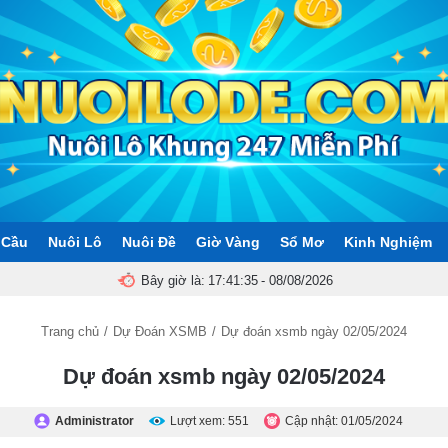
 Cầu
Nuôi Lô
Nuôi Đề
Giờ Vàng
Sổ Mơ
Kinh Nghiệm
Bây giờ là:
17:41:36
- 08/08/2026
Trang chủ
/
Dự Đoán XSMB
/
Dự đoán xsmb ngày 02/05/2024
Dự đoán xsmb ngày 02/05/2024
Administrator
Lượt xem: 551
Cập nhật: 01/05/2024