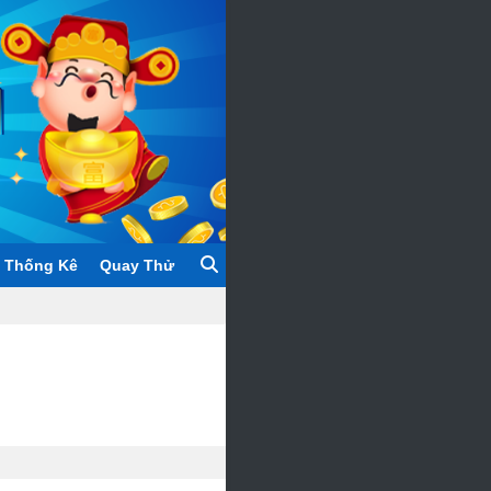
Nhập
Thống Kê
Quay Thử
từ
khóa
cần
tìm...