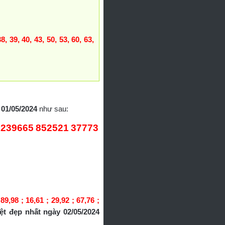
38, 39, 40, 43, 50, 53, 60, 63,
y
01/05/2024
như sau:
6239665
852521
37773
 89,98 ; 16,61 ; 29,92 ; 67,76 ;
ệt đẹp nhất ngày 02/05/2024