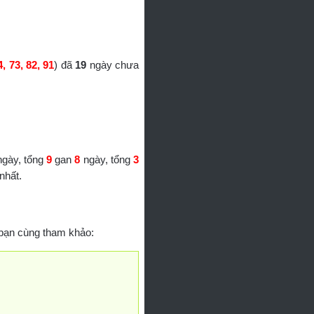
4, 73, 82, 91
) đã
19
ngày chưa
ngày, tổng
9
gan
8
ngày, tổng
3
nhất.
bạn cùng tham khảo: