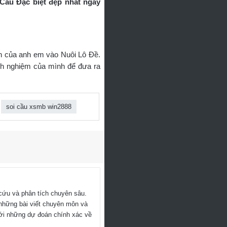
Cầu Đặc biệt đẹp nhất ngày
n của anh em vào Nuôi Lô Đề.
nh nghiệm của mình để đưa ra
soi cầu xsmb win2888
 cứu và phân tích chuyên sâu.
 những bài viết chuyên môn và
 những dự đoán chính xác về