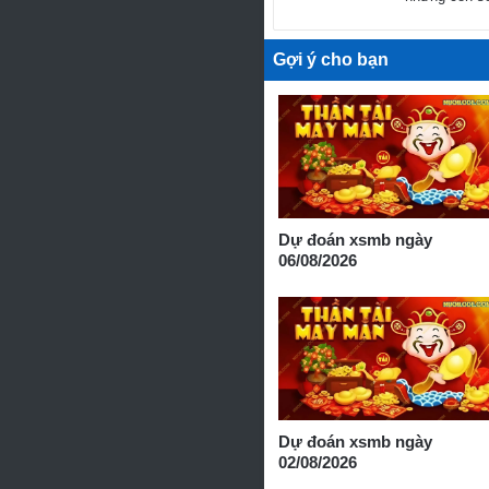
Gợi ý cho bạn
Dự đoán xsmb ngày
06/08/2026
Dự đoán xsmb ngày
02/08/2026