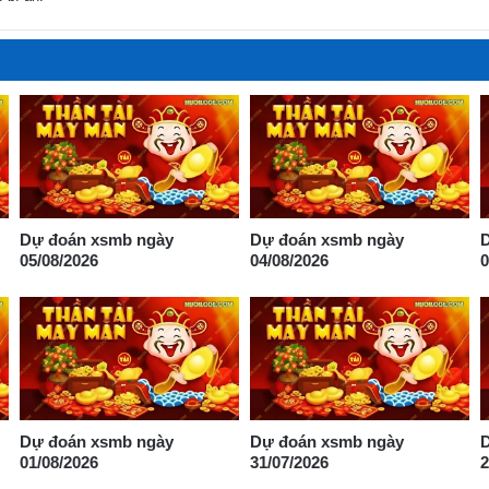
Dự đoán xsmb ngày
Dự đoán xsmb ngày
05/08/2026
04/08/2026
0
Dự đoán xsmb ngày
Dự đoán xsmb ngày
01/08/2026
31/07/2026
2