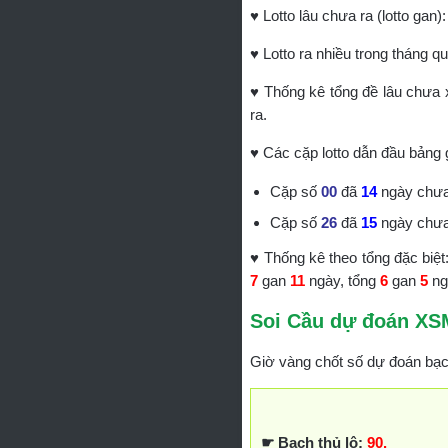
♥ Lotto lâu chưa ra (lotto gan):
♥ Lotto ra nhiều trong tháng qu
♥ Thống kê tổng đề lâu chưa 
ra.
♥ Các cặp lotto dẫn đầu bảng 
Cặp số
00
đã
14
ngày chưa 
Cặp số
26
đã
15
ngày chưa 
♥ Thống kê theo tổng đặc biệ
7
gan
11
ngày, tổng
6
gan
5
ng
Soi Cầu dự đoán XS
Giờ vàng chốt số dự đoán bạch
☛ Bạch thủ lô:
90.