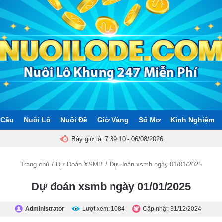
 Cầu
Nuôi Lô
Nuôi Đề
Giờ Vàng
Sổ Mơ
Kinh Nghiệm
Bây giờ là:
7:39:11
- 06/08/2026
Trang chủ
/
Dự Đoán XSMB
/
Dự đoán xsmb ngày 01/01/2025
Dự đoán xsmb ngày 01/01/2025
Administrator
Lượt xem: 1084
Cập nhật: 31/12/2024