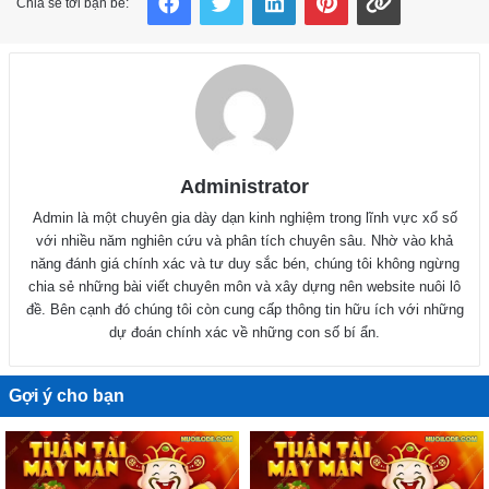
Chia sẻ tới bạn bè:
Administrator
Admin là một chuyên gia dày dạn kinh nghiệm trong lĩnh vực xổ số
với nhiều năm nghiên cứu và phân tích chuyên sâu. Nhờ vào khả
năng đánh giá chính xác và tư duy sắc bén, chúng tôi không ngừng
chia sẻ những bài viết chuyên môn và xây dựng nên website nuôi lô
đề. Bên cạnh đó chúng tôi còn cung cấp thông tin hữu ích với những
dự đoán chính xác về những con số bí ẩn.
Gợi ý cho bạn