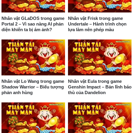
Nhân vật GLaDOS trong game
Nhân vật Frisk trong game
Portal 2 – Vì sao nàng AI phản
Undertale – Hành trình chọn
diện khiến ta bị ám ảnh?
lựa làm nên phép màu
Nhân vật Lo Wang trong game
Nhân vật Eula trong game
Shadow Warrior – Biểu tượng
Genshin Impact – Bản lĩnh báo
phản anh hùng
thù của Dandelion