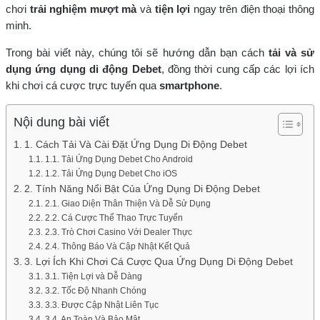
chơi
trải nghiệm mượt mà
và
tiện lợi
ngay trên điện thoại thông
minh.
Trong bài viết này, chúng tôi sẽ hướng dẫn bạn cách
tải và sử
dụng ứng dụng di động Debet
, đồng thời cung cấp các lợi ích
khi chơi cá cược trực tuyến qua
smartphone
.
Nội dung bài viết
1. Cách Tải Và Cài Đặt Ứng Dụng Di Động Debet
1.1. Tải Ứng Dụng Debet Cho Android
1.2. Tải Ứng Dụng Debet Cho iOS
2. Tính Năng Nổi Bật Của Ứng Dụng Di Động Debet
2.1. Giao Diện Thân Thiện Và Dễ Sử Dụng
2.2. Cá Cược Thể Thao Trực Tuyến
2.3. Trò Chơi Casino Với Dealer Thực
2.4. Thông Báo Và Cập Nhật Kết Quả
3. Lợi Ích Khi Chơi Cá Cược Qua Ứng Dụng Di Động Debet
3.1. Tiện Lợi và Dễ Dàng
3.2. Tốc Độ Nhanh Chóng
3.3. Được Cập Nhật Liên Tục
3.4. An Toàn Và Bảo Mật