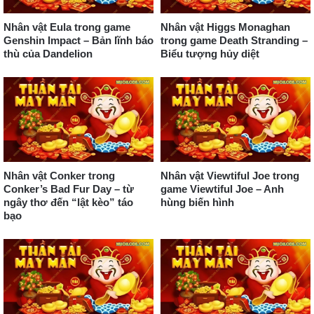
Nhân vật Eula trong game
Nhân vật Higgs Monaghan
Genshin Impact – Bản lĩnh báo
trong game Death Stranding –
thù của Dandelion
Biểu tượng hủy diệt
Nhân vật Conker trong
Nhân vật Viewtiful Joe trong
Conker’s Bad Fur Day – từ
game Viewtiful Joe – Anh
ngây thơ đến “lật kèo” táo
hùng biến hình
bạo