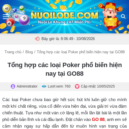
Menu
N
t
k
Bây giờ là:
8:06:49
- 10/08/2026
c
tì
Trang chủ
/
Blog
/
Tổng hợp các loại Poker phổ biến hiện nay tại GO88
Tổng hợp các loại Poker phổ biến hiện
nay tại GO88
Administrator
Lượt xem: 760
Cập nhật: 10/05/2025
Các loại Poker chưa bao giờ hết sức hút khi luôn giữ cho mình
một khí chất riêng, vừa cổ điển vừa hiện đại, vừa giải trí vừa đậm
chiến thuật. Tựa như một ván cờ lặng lẽ, mỗi lần lật bài là một lần
phô diễn bản lĩnh và cái đầu lạnh. Đặt chân vào
GO 88
, anh em sẽ
cảm nhận ngay sự hấp dẫn đến từ muôn hình vạn trạng của