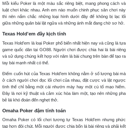
Mỗi kiểu Poker là một màu sắc riêng biệt, mang phong cách và
luật chơi khác nhau. Anh em nào muốn chinh phục sân chơi này
thì nên nắm chắc những loại hình dưới đây để không bị lạc lối
giữa những quân bài lật ngửa và những ánh mắt đang chờ sơ hở.
Texas Hold’em đầy kịch tính
Texas Hold’em là loại Poker phổ biến nhất hiện nay và cũng là tựa
game quốc dân tại GO88. Người chơi được chia hai lá bài riêng
và sử dụng chúng kết hợp với năm lá bài chung trên bàn để tạo ra
tay bài mạnh nhất có thể.
Điểm cuốn hút của Texas Hold’em không nằm ở số lượng bài mà
ở cách người chơi đọc lối chơi của nhau, đặt cược và lật ngược
tình thế chỉ bằng một cái nhướn mày hay một cú tố mạo hiểm.
Đây là nơi kỹ thuật và cảm xúc hòa làm một, tạo nên những pha
bẻ lái khó đoán đến nghẹt thở.
Omaha Poker đậm tính toán
Omaha Poker có lối chơi tương tự Texas Hold’em nhưng phức
tạp hơn đôi chút. Mỗi người được chia bốn lá bài riêng và phải kết