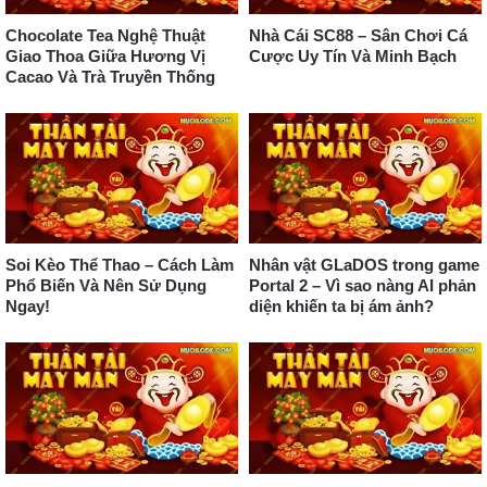
Chocolate Tea Nghệ Thuật
Nhà Cái SC88 – Sân Chơi Cá
Giao Thoa Giữa Hương Vị
Cược Uy Tín Và Minh Bạch
Cacao Và Trà Truyền Thống
Soi Kèo Thể Thao – Cách Làm
Nhân vật GLaDOS trong game
Phổ Biến Và Nên Sử Dụng
Portal 2 – Vì sao nàng AI phản
Ngay!
diện khiến ta bị ám ảnh?