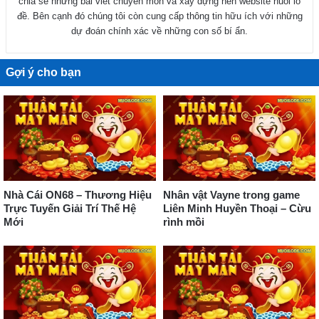
chia sẻ những bài viết chuyên môn và xây dựng nên website nuôi lô
đề. Bên cạnh đó chúng tôi còn cung cấp thông tin hữu ích với những
dự đoán chính xác về những con số bí ẩn.
Gợi ý cho bạn
Nhà Cái ON68 – Thương Hiệu
Nhân vật Vayne trong game
Trực Tuyến Giải Trí Thế Hệ
Liên Minh Huyền Thoại – Cừu
Mới
rình mồi