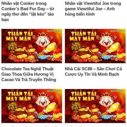
Nhân vật Conker trong
Nhân vật Viewtiful Joe trong
Conker’s Bad Fur Day – từ
game Viewtiful Joe – Anh
ngây thơ đến “lật kèo” táo
hùng biến hình
bạo
Chocolate Tea Nghệ Thuật
Nhà Cái SC88 – Sân Chơi Cá
Giao Thoa Giữa Hương Vị
Cược Uy Tín Và Minh Bạch
Cacao Và Trà Truyền Thống