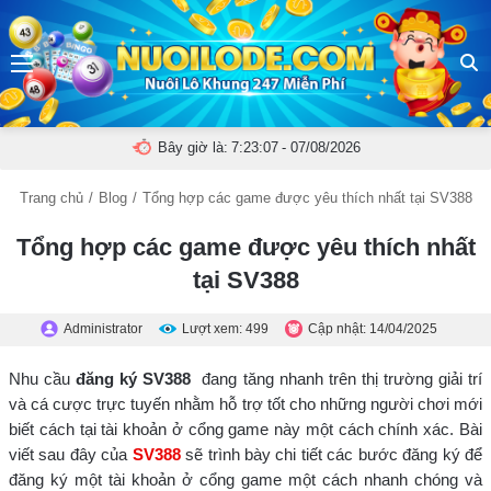
Menu
N
t
k
Bây giờ là:
7:23:07
- 07/08/2026
c
tì
Trang chủ
/
Blog
/
Tổng hợp các game được yêu thích nhất tại SV388
Tổng hợp các game được yêu thích nhất
tại SV388
Administrator
Lượt xem: 499
Cập nhật: 14/04/2025
Nhu cầu
đăng ký SV388
đang tăng nhanh trên thị trường giải trí
và cá cược trực tuyến nhằm hỗ trợ tốt cho những người chơi mới
biết cách tại tài khoản ở cổng game này một cách chính xác. Bài
viết sau đây của
SV388
sẽ trình bày chi tiết các bước đăng ký để
đăng ký một tài khoản ở cổng game một cách nhanh chóng và