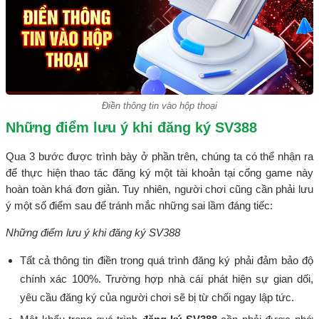
Điền thông tin vào hộp thoại
Những điểm lưu ý khi đăng ký SV388
Qua 3 bước được trình bày ở phần trên, chúng ta có thể nhận ra
để thực hiện thao tác đăng ký một tài khoản tại cổng game này
hoàn toàn khá đơn giản. Tuy nhiên, người chơi cũng cần phải lưu
ý một số điểm sau để tránh mắc những sai lầm đáng tiếc:
Những điểm lưu ý khi đăng ký SV388
Tất cả thông tin điền trong quá trình đăng ký phải đảm bảo độ
chính xác 100%. Trường hợp nhà cái phát hiện sự gian dối,
yêu cầu đăng ký của người chơi sẽ bị từ chối ngay lập tức.