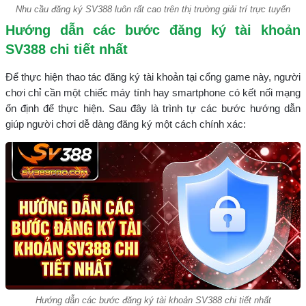
Nhu cầu đăng ký SV388 luôn rất cao trên thị trường giải trí trực tuyến
Hướng dẫn các bước đăng ký tài khoản
SV388 chi tiết nhất
Để thực hiện thao tác đăng ký tài khoản tại cổng game này, người
chơi chỉ cần một chiếc máy tính hay smartphone có kết nối mạng
ổn định để thực hiện. Sau đây là trình tự các bước hướng dẫn
giúp người chơi dễ dàng đăng ký một cách chính xác:
Hướng dẫn các bước đăng ký tài khoản SV388 chi tiết nhất