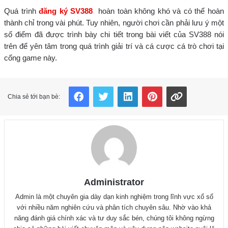
Quá trình
đăng ký SV388
hoàn toàn không khó và có thể hoàn
thành chỉ trong vài phút. Tuy nhiên, người chơi cần phải lưu ý một
số điểm đã được trình bày chi tiết trong bài viết của SV388 nói
trên để yên tâm trong quá trình giải trí và cá cược cá trò chơi tại
cổng game này.
Facebook
Twitter
LinkedIn
Pinterest
Copy Link
Chia sẻ tới bạn bè:
Administrator
Admin là một chuyên gia dày dạn kinh nghiệm trong lĩnh vực xổ số
với nhiều năm nghiên cứu và phân tích chuyên sâu. Nhờ vào khả
năng đánh giá chính xác và tư duy sắc bén, chúng tôi không ngừng