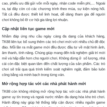
cao, phiếu ưu đãi gửi vốn mỗi ngày, nhận code miễn phí,… Ngoài
ra, tại đây còn có các chương trình theo mùa, sự kiện nóng hổi.
Tất cả đều được thiết kế linh hoạt, dễ dàng tham gia để người
chơi không bỏ lỡ cơ hội gia tăng lợi nhuận.
Cập nhật liên tục game mới
Nhằm đáp ứng nhu cầu ngày càng đa dạng của khách hàng,
TK88 liên tục bổ sung thêm các trò chơi mới với nhiều chủ đề độc
đáo. Mỗi lần ra mắt game mới đều được đầu tư về mặt hình ảnh,
âm thanh, tính năng. Chúng giúp mang đến trải nghiệm giải trí mới
mẻ và hấp dẫn hơn cho người chơi. Không dừng ở số lượng, nhà
cái còn đặc biệt quan tâm đến chất lượng của sản phẩm. Các trò
chơi sẽ trải qua quá trình kiểm soát nghiêm ngặt, đảm bảo luôn
công bằng và minh bạch trong từng ván.
Mở rộng hợp tác với các nhà phát hành mới
TK88 còn không những mở rộng hợp tác với các nhà phát hành
game uy tín trong và ngoài nước nhằm đa dạng hóa kho trò chơi.
Hành động này giúp hệ thống tiếp cận được nhiều nguồn game