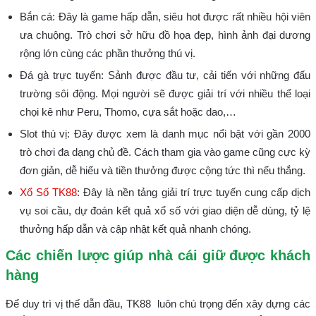
Bắn cá: Đây là game hấp dẫn, siêu hot được rất nhiều hội viên
ưa chuộng. Trò chơi sở hữu đồ họa đẹp, hình ảnh đại dương
rộng lớn cùng các phần thưởng thú vị.
Đá gà trực tuyến: Sảnh được đầu tư, cải tiến với những đấu
trường sôi động. Mọi người sẽ được giải trí với nhiều thể loại
chọi kê như Peru, Thomo, cựa sắt hoặc dao,…
Slot thú vị: Đây được xem là danh mục nổi bật với gần 2000
trò chơi đa dạng chủ đề. Cách tham gia vào game cũng cực kỳ
đơn giản, dễ hiểu và tiền thưởng được cộng tức thì nếu thắng.
Xổ Số TK88
: Đây là nền tảng giải trí trực tuyến cung cấp dịch
vụ soi cầu, dự đoán kết quả xổ số với giao diện dễ dùng, tỷ lệ
thưởng hấp dẫn và cập nhật kết quả nhanh chóng.
Các chiến lược giúp nhà cái giữ được khách
hàng
Để duy trì vị thế dẫn đầu, TK88 luôn chú trọng đến xây dựng các