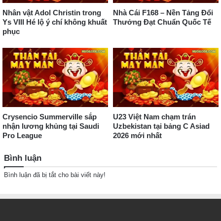
Nhân vật Adol Christin trong
Nhà Cái F168 – Nền Tảng Đổi
Ys VIII Hé lộ ý chí không khuất
Thưởng Đạt Chuẩn Quốc Tế
phục
Crysencio Summerville sắp
U23 Việt Nam chạm trán
nhận lương khủng tại Saudi
Uzbekistan tại bảng C Asiad
Pro League
2026 mới nhất
Bình luận
Bình luận đã bị tắt cho bài viết này!