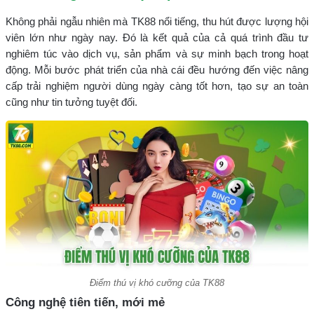
Không phải ngẫu nhiên mà TK88 nổi tiếng, thu hút được lượng hội
viên lớn như ngày nay. Đó là kết quả của cả quá trình đầu tư
nghiêm túc vào dịch vụ, sản phẩm và sự minh bạch trong hoạt
động. Mỗi bước phát triển của nhà cái đều hướng đến việc nâng
cấp trải nghiệm người dùng ngày càng tốt hơn, tạo sự an toàn
cũng như tin tưởng tuyệt đối.
Điểm thú vị khó cưỡng của TK88
Công nghệ tiên tiến, mới mẻ