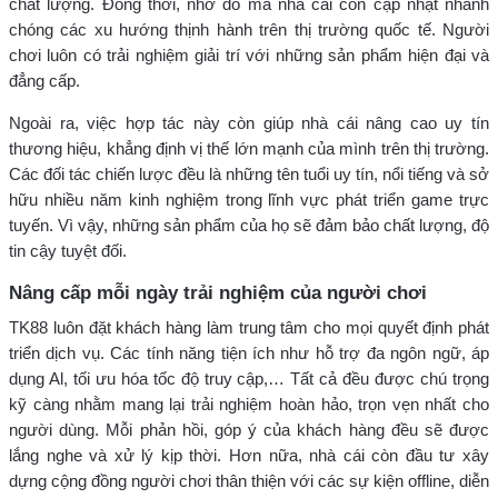
chất lượng. Đồng thời, nhờ đó mà nhà cái còn cập nhật nhanh
chóng các xu hướng thịnh hành trên thị trường quốc tế. Người
chơi luôn có trải nghiệm giải trí với những sản phẩm hiện đại và
đẳng cấp.
Ngoài ra, việc hợp tác này còn giúp nhà cái nâng cao uy tín
thương hiệu, khẳng định vị thế lớn mạnh của mình trên thị trường.
Các đối tác chiến lược đều là những tên tuổi uy tín, nổi tiếng và sở
hữu nhiều năm kinh nghiệm trong lĩnh vực phát triển game trực
tuyến. Vì vậy, những sản phẩm của họ sẽ đảm bảo chất lượng, độ
tin cậy tuyệt đối.
Nâng cấp mỗi ngày trải nghiệm của người chơi
TK88 luôn đặt khách hàng làm trung tâm cho mọi quyết định phát
triển dịch vụ. Các tính năng tiện ích như hỗ trợ đa ngôn ngữ, áp
dụng Al, tối ưu hóa tốc độ truy cập,… Tất cả đều được chú trọng
kỹ càng nhằm mang lại trải nghiệm hoàn hảo, trọn vẹn nhất cho
người dùng. Mỗi phản hồi, góp ý của khách hàng đều sẽ được
lắng nghe và xử lý kịp thời. Hơn nữa, nhà cái còn đầu tư xây
dựng cộng đồng người chơi thân thiện với các sự kiện offline, diễn