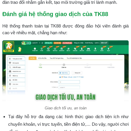
đàn trao đổi nhằm gắn kết, tạo môi trường giải trí lành mạnh.
Đánh giá hệ thống giao dịch của TK88
Hệ thống thanh toán tại TK88 được đông đảo hội viên đánh giá
cao về nhiều mặt, chẳng hạn như:
Giao dịch tối ưu, an toàn
Tại đây hỗ trợ đa dạng các hình thức giao dịch tiện ích như
chuyển khoản, ví trực tuyến, tiền điện tử,… Do vậy, người chơi