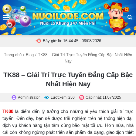
Menu
N
t
k
Bây giờ là:
16:44:46
- 06/08/2026
c
tì
Trang chủ
/
Blog
/
TK88 – Giải Trí Trực Tuyến Đẳng Cấp Bậc Nhất Hiện
Nay
TK88 – Giải Trí Trực Tuyến Đẳng Cấp Bậc
Nhất Hiện Nay
Administrator
Lượt xem: 250
Cập nhật: 11/07/2025
TK88
là điểm đến lý tưởng cho những ai yêu thích giải trí trực
tuyến. Đến đây, bạn sẽ được trải nghiệm trên hệ thống hiện đại,
dịch vụ khách hàng tận tâm cùng bảo mật tối ưu. Hơn nữa, nhà
cái còn không ngừng phát triển sản phẩm đa dạng, giao dịch thiết