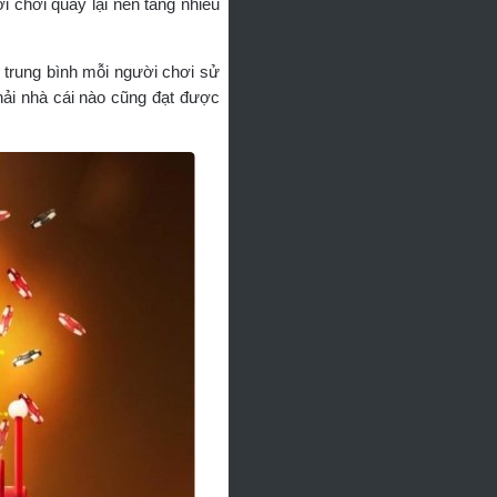
i chơi quay lại nền tảng nhiều
 trung bình mỗi người chơi sử
ải nhà cái nào cũng đạt được