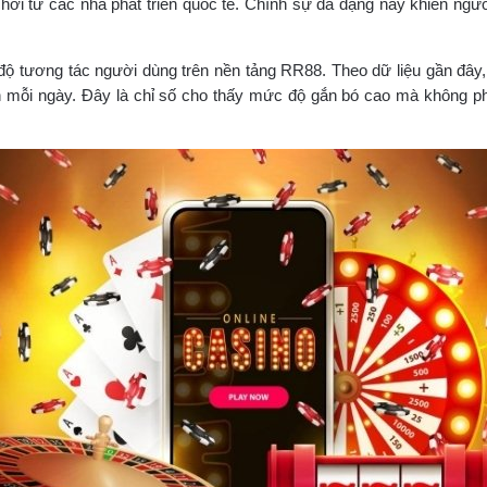
chơi từ các nhà phát triển quốc tế. Chính sự đa dạng này khiến ngườ
ộ tương tác người dùng trên nền tảng RR88. Theo dữ liệu gần đây,
n mỗi ngày. Đây là chỉ số cho thấy mức độ gắn bó cao mà không ph