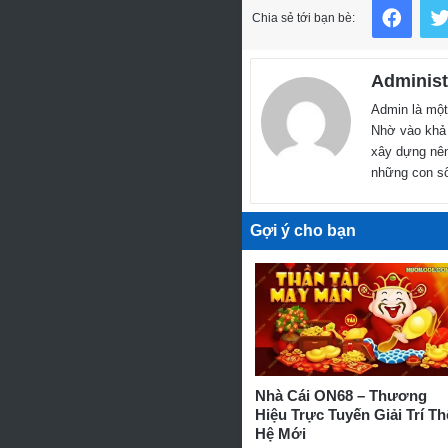
Chia sẻ tới bạn bè:
Administ
Admin là một
Nhờ vào khả 
xây dựng nên
những con số
Gợi ý cho bạn
Nhà Cái ON68 – Thương
Hiệu Trực Tuyến Giải Trí Th
Hệ Mới