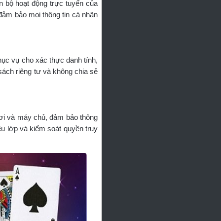
n bộ hoạt động trực tuyến của
 đảm bảo mọi thông tin cá nhân
phục vụ cho xác thực danh tính,
 sách riêng tư và không chia sẻ
chơi và máy chủ, đảm bảo thông
ều lớp và kiểm soát quyền truy