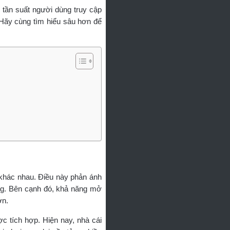
i tần suất người dùng truy cập
ạ. Hãy cùng tìm hiểu sâu hơn để
 khác nhau. Điều này phản ánh
ng. Bên cạnh đó, khả năng mở
ớn.
c tích hợp. Hiện nay, nhà cái