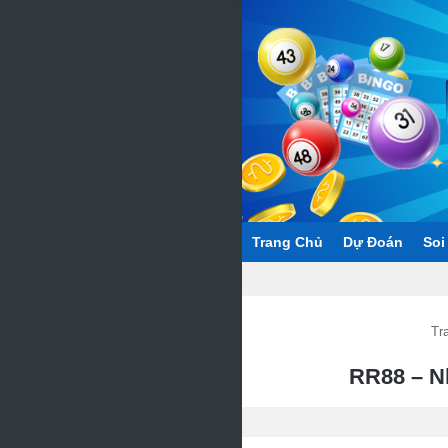
Trang Chủ
Dự Đoán
Soi
Tr
RR88 – N