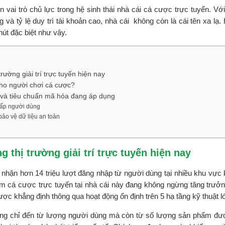
 vai trò chủ lực trong hệ sinh thái nhà cái cá cược trực tuyến. Vớ
g và tỷ lệ duy trì tài khoản cao, nhà cái không còn là cái tên xa l
hút đặc biệt như vậy.
ường giải trí trực tuyến hiện nay
ho người chơi cá cược?
và tiêu chuẩn mã hóa đang áp dụng
cấp người dùng
ảo vệ dữ liệu an toàn
 thị trường giải trí trực tuyến hiện nay
 nhận hơn 14 triệu lượt đăng nhập từ người dùng tại nhiều khu vực
ẩm cá cược trực tuyến tại nhà cái này đang không ngừng tăng trưở
c khẳng định thông qua hoạt động ổn định trên 5 hạ tầng kỹ thuật l
ông chỉ đến từ lượng người dùng mà còn từ số lượng sản phẩm đượ