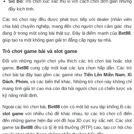
Sic Bo
: Trò chơi xúc xắc thú vị với cách chơi đơn giản nhưng
đầy kịch tính.
Các trò chơi này đều được phát trực tiếp với dealer (nhân viên
chia bài) chuyên nghiệp, mang đến cho người chơi cảm giác như
đang ở trong một sòng bài thật sự. Đây là điểm mạnh của
Bet88
,
giúp tạo ra một không gian giải trí đẳng cấp ngay tại nhà.
Trò chơi game bài và slot game
Đối với những người chơi yêu thích các trò chơi bài hoặc slot
game,
Bet88
cung cấp một loạt các lựa chọn hấp dẫn. Các trò
chơi bài tại đây bao gồm các game như
Tiến Lên Miền Nam
,
Xì
Dách
,
Phỏm
, và các biến thể khác. Những trò chơi này không chỉ
mang tính giải trí cao mà còn đòi hỏi người chơi có chiến lược và
kỹ năng nhất định.
Ngoài các trò chơi bài,
Bet88
còn có một bộ sưu tập khổng lồ các
slot game
với nhiều chủ đề khác nhau, từ các trò chơi cổ điển
đến những game hiện đại với đồ họa 3D cực kỳ sắc nét. Các slot
game tại
Bet88
đều có tỷ lệ trả thưởng (RTP) cao, tạo cơ hội cho