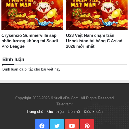
Crysencio Summerville sắp
U23 Việt Nam chạm trán
nhận lương khủng tại Saudi
Uzbekistan tại bảng C Asiad
Pro League
2026 mới nhất
Bình luận
Bình luận đã bị tắt cho bài viết này!
Copyright 2022-2025 ©NuoiLoDe.Com. All Rights Reserved
Telegram:
Trang chủ
Giới thiệu
Liên hệ
Điều khoản
Facebook
Twitter
YouTube
Pinterest