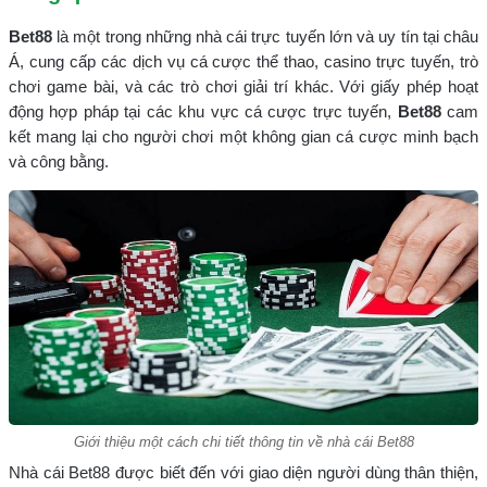
Bet88
là một trong những nhà cái trực tuyến lớn và uy tín tại châu
Á, cung cấp các dịch vụ cá cược thể thao, casino trực tuyến, trò
chơi game bài, và các trò chơi giải trí khác. Với giấy phép hoạt
động hợp pháp tại các khu vực cá cược trực tuyến,
Bet88
cam
kết mang lại cho người chơi một không gian cá cược minh bạch
và công bằng.
Giới thiệu một cách chi tiết thông tin về nhà cái Bet88
Nhà cái Bet88 được biết đến với giao diện người dùng thân thiện,