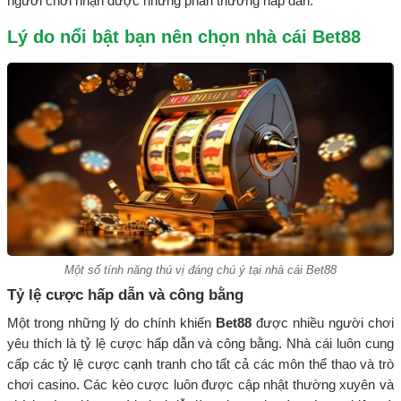
người chơi nhận được những phần thưởng hấp dẫn.
Lý do nổi bật bạn nên chọn nhà cái Bet88
Một số tính năng thú vị đáng chú ý tại nhà cái Bet88
Tỷ lệ cược hấp dẫn và công bằng
Một trong những lý do chính khiến
Bet88
được nhiều người chơi
yêu thích là tỷ lệ cược hấp dẫn và công bằng. Nhà cái luôn cung
cấp các tỷ lệ cược cạnh tranh cho tất cả các môn thể thao và trò
chơi casino. Các kèo cược luôn được cập nhật thường xuyên và