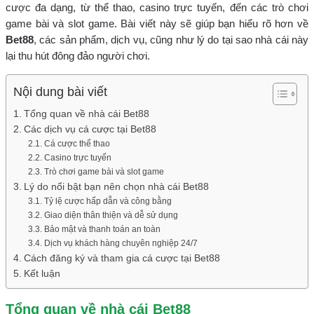
cược đa dạng, từ thể thao, casino trực tuyến, đến các trò chơi
game bài và slot game. Bài viết này sẽ giúp bạn hiểu rõ hơn về
Bet88
, các sản phẩm, dịch vụ, cũng như lý do tại sao nhà cái này
lại thu hút đông đảo người chơi.
Nội dung bài viết
Tổng quan về nhà cái Bet88
Các dịch vụ cá cược tại Bet88
Cá cược thể thao
Casino trực tuyến
Trò chơi game bài và slot game
Lý do nổi bật bạn nên chọn nhà cái Bet88
Tỷ lệ cược hấp dẫn và công bằng
Giao diện thân thiện và dễ sử dụng
Bảo mật và thanh toán an toàn
Dịch vụ khách hàng chuyên nghiệp 24/7
Cách đăng ký và tham gia cá cược tại Bet88
Kết luận
Tổng quan về nhà cái Bet88