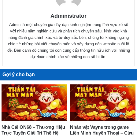
Administrator
Admin là một chuyên gia dày dạn kinh nghiệm trong lĩnh vực xổ số
với nhiều năm nghiên cứu và phân tích chuyên sâu. Nhờ vào khả
năng đánh giá chính xác và tư duy sắc bén, chúng tôi không ngừng
chia sẻ những bài viết chuyên môn và xây dựng nên website nuôi lô
đề. Bên cạnh đó chúng tôi còn cung cấp thông tin hữu ích với những
dự đoán chính xác về những con số bí ẩn.
Gợi ý cho bạn
Nhà Cái ON68 – Thương Hiệu
Nhân vật Vayne trong game
Trực Tuyến Giải Trí Thế Hệ
Liên Minh Huyền Thoại – Cừu