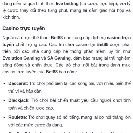
đang diễn ra qua hình thức
live betting
(cá cược trực tiếp), với tỷ
lệ cược thay đổi theo từng phút, mang lại cảm giác hồi hộp và
kịch tính.
Casino trực tuyến
Ngoài cá cược thể thao,
Bet88
còn cung cấp dịch vụ
casino trực
tuyến
chất lượng cao. Các trò chơi casino tại
Bet88
được phát
triển bởi các nhà cung cấp hệ thống phần mềm uy tín như
Evolution Gaming
và
SA Gaming
, đảm bảo mang lại trải nghiệm
sống động và chân thực. Các trò chơi nổi bật trong danh mục
casino trực tuyến của
Bet88
bao gồm:
Baccarat
: Trò chơi phổ biến tại các sòng bài, với nhiều biến thể
thú vị và hấp dẫn.
Blackjack
: Trò chơi bài chiến thuật yêu cầu người chơi tính
toán và chiến lược cao.
Roulette
: Trò chơi quay số nổi tiếng, mang lại cơ hội thắng lớn
với các mức cược đa dạng.