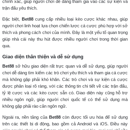
chính xác, giúp người chơi dễ dàng tham gia vào các sự kiện và
trận đấu yêu thích.
Đặc biệt,
Bet88
cung cấp nhiều loại kèo cược khác nhau, giúp
người chơi linh hoạt lựa chọn chiến lược cá cược phù hợp với sở
thích và phong cách chơi của mình. Đây là một yếu tố quan trọng
giúp nhà cái này thu hút được nhiều người chơi trong thời gian
qua.
Giao diện thân thiện và dễ sử dụng
Bet88
sở hữu giao diện rất trực quan và dễ sử dụng, giúp người
chơi dễ dàng tìm kiếm các trò chơi yêu thích và tham gia cá cược
mà không gặp phải khó khăn. Các trò chơi và sự kiện cá cược
được phân loại rõ ràng, với các thông tin chi tiết về các trận đấu,
tỷ lệ cược và các kèo cược sẵn có. Giao diện này cũng hỗ trợ
nhiều ngôn ngữ, giúp người chơi quốc tế có thể sử dụng mà
không gặp phải rào cản ngôn ngữ.
Ngoài ra, nền tảng của
Bet88
còn được tối ưu hóa để sử dụng
trên các thiết bị di động, bao gồm cả Android và iOS. Điều này