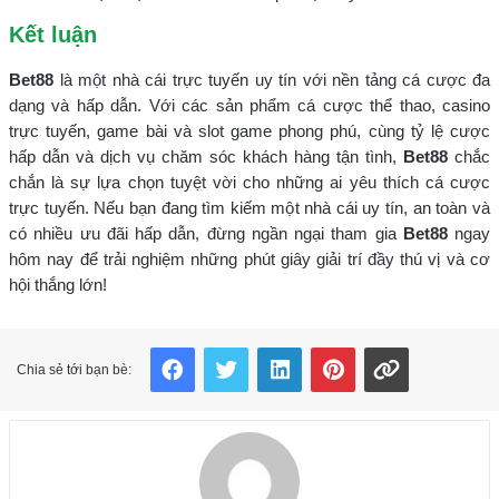
Kết luận
Bet88
là một nhà cái trực tuyến uy tín với nền tảng cá cược đa
dạng và hấp dẫn. Với các sản phẩm cá cược thể thao, casino
trực tuyến, game bài và slot game phong phú, cùng tỷ lệ cược
hấp dẫn và dịch vụ chăm sóc khách hàng tận tình,
Bet88
chắc
chắn là sự lựa chọn tuyệt vời cho những ai yêu thích cá cược
trực tuyến. Nếu bạn đang tìm kiếm một nhà cái uy tín, an toàn và
có nhiều ưu đãi hấp dẫn, đừng ngần ngại tham gia
Bet88
ngay
hôm nay để trải nghiệm những phút giây giải trí đầy thú vị và cơ
hội thắng lớn!
Facebook
Twitter
LinkedIn
Pinterest
Copy Link
Chia sẻ tới bạn bè: