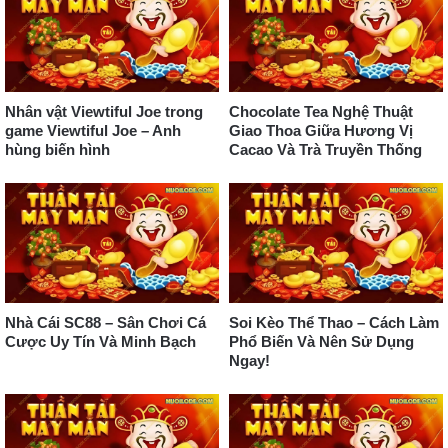
Nhân vật Viewtiful Joe trong
Chocolate Tea Nghệ Thuật
game Viewtiful Joe – Anh
Giao Thoa Giữa Hương Vị
hùng biến hình
Cacao Và Trà Truyền Thống
Nhà Cái SC88 – Sân Chơi Cá
Soi Kèo Thể Thao – Cách Làm
Cược Uy Tín Và Minh Bạch
Phổ Biến Và Nên Sử Dụng
Ngay!