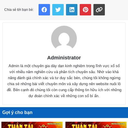
Facebook
Twitter
LinkedIn
Pinterest
Copy Link
Chia sẻ tới bạn bè:
Administrator
Admin là một chuyên gia dày dạn kinh nghiệm trong lĩnh vực xổ số
với nhiều năm nghiên cứu và phân tích chuyên sâu. Nhờ vào khả
năng đánh giá chính xác và tư duy sắc bén, chúng tôi không ngừng
chia sẻ những bài viết chuyên môn và xây dựng nên website nuôi lô
đề. Bên cạnh đó chúng tôi còn cung cấp thông tin hữu ích với những
dự đoán chính xác về những con số bí ẩn.
Gợi ý cho bạn