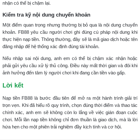
nhận có thể bị chậm lại.
Kiểm tra kỹ nội dung chuyển khoản
Một điểm quan trọng nhưng thường bị bỏ qua là nội dung chuyển
khoản. FB88 yêu cầu người chơi ghi đúng cú pháp nội dung khi
thực hiện nạp tiền. Thông thường, đây sẽ là mã giao dịch hoặc tên
đăng nhập để hệ thống xác định đúng tài khoản.
Nếu nhập sai nội dung, anh em có thể bị chậm xác nhận hoặc
phải gửi yêu cầu xử lý thủ công. Điều này mất thời gian và đôi khi
ảnh hưởng đến tâm lý người chơi khi đang cần tiền vào gấp.
Lời kết
Nạp tiền FB88 là bước đầu tiên để mở ra một hành trình giải trí
trọn vẹn. Khi đã hiểu rõ quy trình, chọn đúng thời điểm và thao tác
chính xác, anh em sẽ không còn lo lắng về việc gián đoạn cuộc
chơi. Mỗi lần nạp tiền không chỉ đơn thuần là giao dịch, mà là lời
hứa hẹn cho một phiên trải nghiệm đầy kịch tính và cơ hội.