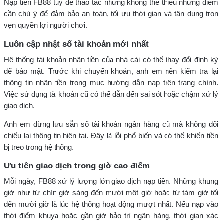
Nạp tiền FB88 tuy dễ thao tác nhưng không thể thiếu những điểm
cần chú ý để đảm bảo an toàn, tối ưu thời gian và tận dụng trọn
vẹn quyền lợi người chơi.
Luôn cập nhật số tài khoản mới nhất
Hệ thống tài khoản nhận tiền của nhà cái có thể thay đổi định kỳ
để bảo mật. Trước khi chuyển khoản, anh em nên kiểm tra lại
thông tin nhận tiền trong mục hướng dẫn nạp trên trang chính.
Việc sử dụng tài khoản cũ có thể dẫn đến sai sót hoặc chậm xử lý
giao dịch.
Anh em đừng lưu sẵn số tài khoản ngân hàng cũ mà không đối
chiếu lại thông tin hiện tại. Đây là lỗi phổ biến và có thể khiến tiền
bị treo trong hệ thống.
Ưu tiên giao dịch trong giờ cao điểm
Mỗi ngày, FB88 xử lý lượng lớn giao dịch nạp tiền. Những khung
giờ như từ chín giờ sáng đến mười một giờ hoặc từ tám giờ tối
đến mười giờ là lúc hệ thống hoạt động mượt nhất. Nếu nạp vào
thời điểm khuya hoặc gần giờ bảo trì ngân hàng, thời gian xác