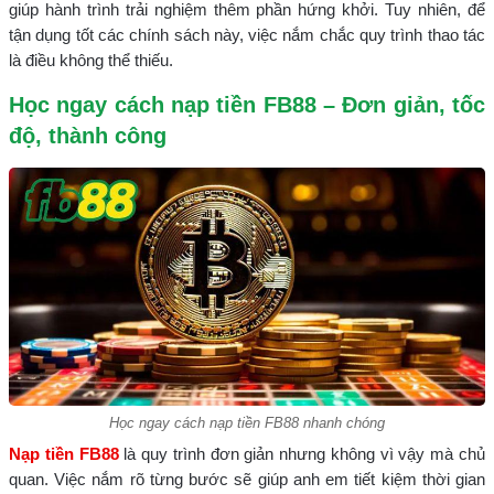
giúp hành trình trải nghiệm thêm phần hứng khởi. Tuy nhiên, để
tận dụng tốt các chính sách này, việc nắm chắc quy trình thao tác
là điều không thể thiếu.
Học ngay cách nạp tiền FB88 – Đơn giản, tốc
độ, thành công
Học ngay cách nạp tiền FB88 nhanh chóng
Nạp tiền FB88
là quy trình đơn giản nhưng không vì vậy mà chủ
quan. Việc nắm rõ từng bước sẽ giúp anh em tiết kiệm thời gian