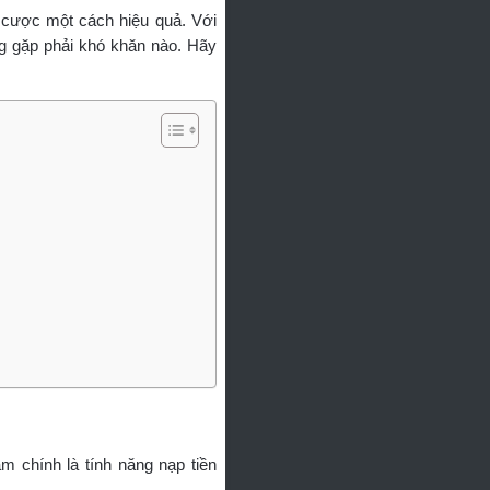
t cược một cách hiệu quả. Với
ng gặp phải khó khăn nào. Hãy
 chính là tính năng nạp tiền