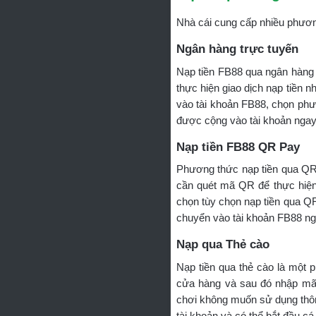
Nhà cái cung cấp nhiều phươ
Ngân hàng trực tuyến
Nạp tiền FB88 qua ngân hàng 
thực hiện giao dịch nạp tiền 
vào tài khoản FB88, chọn phươ
được cộng vào tài khoản ngay
Nạp tiền FB88 QR Pay
Phương thức nạp tiền qua QR 
cần quét mã QR để thực hiện 
chọn tùy chọn nạp tiền qua Q
chuyển vào tài khoản FB88 nga
Nạp qua Thẻ cào
Nạp tiền qua thẻ cào là một
cửa hàng và sau đó nhập mã 
chơi không muốn sử dụng thôn
tài khoản và có thể bắt đầu c