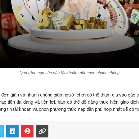
Quá trình nạp tiền vào tài khoản một cách nhanh chóng
h đơn giản và nhanh chóng giúp người chơi có thể tham gia vào các 
ạp tiền đa dạng và tiện lợi, bạn có thể dễ dàng thực hiện giao dị
ông tin tài khoản và chọn phương thức nạp tiền phù hợp nhất để có tr
ok
Twitter
LinkedIn
Pinterest
Copy Link