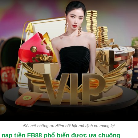
Đôi nét những ưu điểm nổi bật mà dịch vụ mang lại
 nạp tiền FB88 phổ biến được ưa chuộng