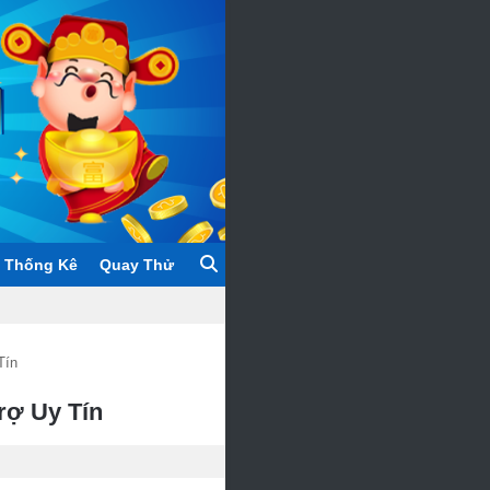
Nhập
Thống Kê
Quay Thử
từ
khóa
Tín
cần
rợ Uy Tín
tìm...