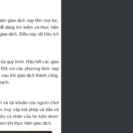
ện giao dịch nạp tiền mọi lúc,
 dễ dàng tìm kiếm và thực hiện
giao dịch. Điều này rất hữu ích
ủa quy trình. Hầu hết các giao
. Đối với các phương thức nạp
sau khi giao dịch thành công.
mạch.
ân và tài khoản của người chơi
c truy cập trái phép và bảo vệ
liệu cá nhân của họ luôn được
ơn khi thực hiện giao dịch.