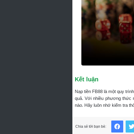
Kết luận
Nạp tiền FB88 là một quy trìn
quả. Với nhiều phương thức n
nào. Hãy luôn nhớ kiểm tra th
Facebo
Chia sẻ tới bạn bè: