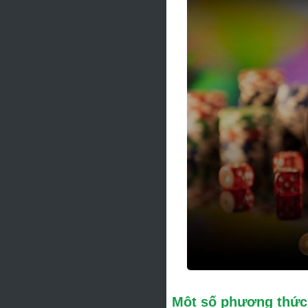
Một số phương thức