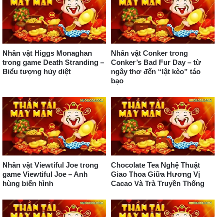
Nhân vật Higgs Monaghan
Nhân vật Conker trong
trong game Death Stranding –
Conker’s Bad Fur Day – từ
Biểu tượng hủy diệt
ngây thơ đến “lật kèo” táo
bạo
Nhân vật Viewtiful Joe trong
Chocolate Tea Nghệ Thuật
game Viewtiful Joe – Anh
Giao Thoa Giữa Hương Vị
hùng biến hình
Cacao Và Trà Truyền Thống