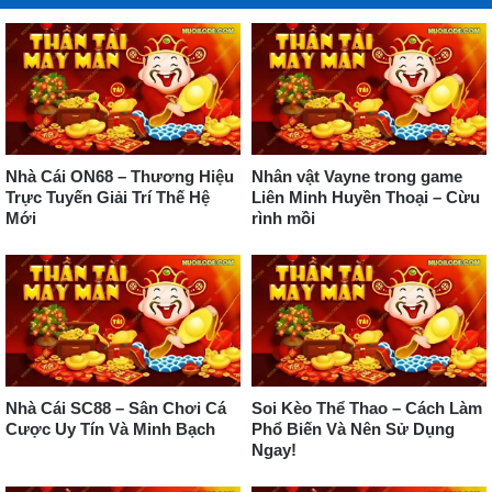
Nhà Cái ON68 – Thương Hiệu
Nhân vật Vayne trong game
Trực Tuyến Giải Trí Thế Hệ
Liên Minh Huyền Thoại – Cừu
Mới
rình mồi
Nhà Cái SC88 – Sân Chơi Cá
Soi Kèo Thể Thao – Cách Làm
Cược Uy Tín Và Minh Bạch
Phổ Biến Và Nên Sử Dụng
Ngay!