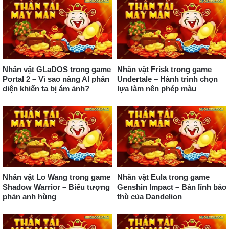
Nhân vật GLaDOS trong game
Nhân vật Frisk trong game
Portal 2 – Vì sao nàng AI phản
Undertale – Hành trình chọn
diện khiến ta bị ám ảnh?
lựa làm nên phép màu
Nhân vật Lo Wang trong game
Nhân vật Eula trong game
Shadow Warrior – Biểu tượng
Genshin Impact – Bản lĩnh báo
phản anh hùng
thù của Dandelion