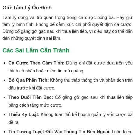
Giữ Tâm Lý Ổn Định
Tâm lý đóng vai trò quan trọng trong cá cược bóng đá. Hãy giữ
tâm lý bình tĩnh, không để cảm xúc chi phối quyết định cá cược.
Đừng cố gắng gỡ gạc sau khi thua liên tiếp, vì điều này có thể dẫn
đến những quyết định sai lầm.
Các Sai Lầm Cần Tránh
Cá Cược Theo Cảm Tính:
Đừng chỉ đặt cược dựa trên yêu
thích cá nhân hoặc niềm tin mù quáng.
Bỏ Qua Phân Tích:
Không thu thập thông tin và phân tích trận
đấu trước khi đặt cược.
Theo Đuổi Tiền Bạc:
Cố gắng gỡ gạc sau khi thua liên tiếp
bằng cách tăng mức cược.
Thiếu Kỷ Luật:
Không tuân thủ kế hoạch quản lý vốn cược đã
đề ra.
Tin Tưởng Tuyệt Đối Vào Thông Tin Bên Ngoài:
Luôn kiểm