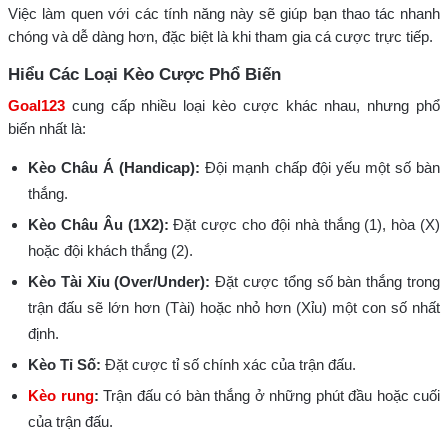
Việc làm quen với các tính năng này sẽ giúp bạn thao tác nhanh
chóng và dễ dàng hơn, đặc biệt là khi tham gia cá cược trực tiếp.
Hiểu Các Loại Kèo Cược Phổ Biến
Goal123
cung cấp nhiều loại kèo cược khác nhau, nhưng phổ
biến nhất là:
Kèo Châu Á (Handicap):
Đội mạnh chấp đội yếu một số bàn
thắng.
Kèo Châu Âu (1X2):
Đặt cược cho đội nhà thắng (1), hòa (X)
hoặc đội khách thắng (2).
Kèo Tài Xỉu (Over/Under):
Đặt cược tổng số bàn thắng trong
trận đấu sẽ lớn hơn (Tài) hoặc nhỏ hơn (Xỉu) một con số nhất
định.
Kèo Tỉ Số:
Đặt cược tỉ số chính xác của trận đấu.
Kèo rung
:
Trận đấu có bàn thắng ở những phút đầu hoặc cuối
của trận đấu.