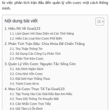
từ việc phân tích trận đấu đến quản lý vốn cược một cách thông
minh.
Nội dung bài viết
Hiểu Rõ Về Goal123
Làm Quen Với Giao Diện và Các Tính Năng
Hiểu Các Loại Kèo Cược Phổ Biến
Phân Tích Trận Đấu: Chìa Khóa Để Chiến Thắng
Thu Thập Thông Tin
Sử Dụng Các Công Cụ Phân Tích
Phân Tích Kèo Cược
Quản Lý Vốn Cược: Nguyên Tắc Sống Còn
Xác Định Ngân Sách
Chia Nhỏ Vốn Cược
Đặt Giới Hạn Thắng Thua
Tránh Cược All-in
Mẹo Cá Cược Thực Tế Tại Goal123
Tập Trung Vào Các Giải Đấu Bạn Am Hiểu
Theo Dõi Thông Tin Khuyến Mãi
Cân Nhắc Cược Trực Tiếp
Giữ Tâm Lý Ổn Định