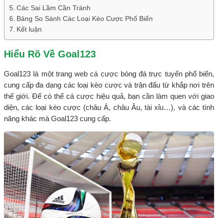
Các Sai Lầm Cần Tránh
Bảng So Sánh Các Loại Kèo Cược Phổ Biến
Kết luận
Hiểu Rõ Về Goal123
Goal123 là một trang web cá cược bóng đá trực tuyến phổ biến,
cung cấp đa dạng các loại kèo cược và trận đấu từ khắp nơi trên
thế giới. Để có thể cá cược hiệu quả, bạn cần làm quen với giao
diện, các loại kèo cược (châu Á, châu Âu, tài xỉu…), và các tính
năng khác mà Goal123 cung cấp.