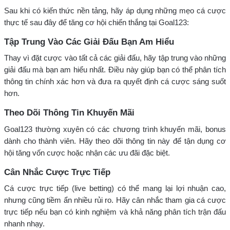
Sau khi có kiến thức nền tảng, hãy áp dụng những mẹo cá cược
thực tế sau đây để tăng cơ hội chiến thắng tại Goal123:
Tập Trung Vào Các Giải Đấu Bạn Am Hiểu
Thay vì đặt cược vào tất cả các giải đấu, hãy tập trung vào những
giải đấu mà bạn am hiểu nhất. Điều này giúp bạn có thể phân tích
thông tin chính xác hơn và đưa ra quyết định cá cược sáng suốt
hơn.
Theo Dõi Thông Tin Khuyến Mãi
Goal123 thường xuyên có các chương trình khuyến mãi, bonus
dành cho thành viên. Hãy theo dõi thông tin này để tận dụng cơ
hội tăng vốn cược hoặc nhận các ưu đãi đặc biệt.
Cân Nhắc Cược Trực Tiếp
Cá cược trực tiếp (live betting) có thể mang lại lợi nhuận cao,
nhưng cũng tiềm ẩn nhiều rủi ro. Hãy cân nhắc tham gia cá cược
trực tiếp nếu bạn có kinh nghiệm và khả năng phân tích trận đấu
nhanh nhạy.