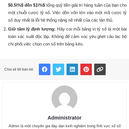
$0.5\%$ đến $1\%$
tổng quỹ tiền giải trí hàng tuần của bạn cho
một chuỗi cược tỷ số. Việc dồn vốn lớn vào một mã cược tỷ
số duy nhất là lỗi hệ thống nặng nề nhất của các tân thủ.
Giữ tâm lý định lượng:
Hãy coi mỗi bảng vị tỷ số là một bài
toán xác suất độc lập. Không để cảm xúc yêu ghét câu lạc bộ
chi phối việc chọn con số trên bảng kèo.
Facebook
Twitter
LinkedIn
Pinterest
Copy Link
Chia sẻ tới bạn bè:
Administrator
Admin là một chuyên gia dày dạn kinh nghiệm trong lĩnh vực xổ số