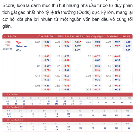
Score) luôn là danh mục thu hút những nhà đầu tư có tư duy phân
tích gắt gao nhất nhờ tỷ lệ trả thưởng (Odds) cực kỳ lớn, mang lại
cơ hội đột phá lợi nhuận từ một nguồn vốn ban đầu vô cùng tối
giản.