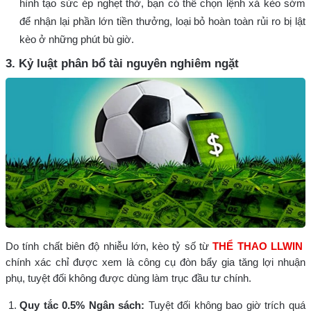
hình tạo sức ép nghẹt thở, bạn có thể chọn lệnh xả kèo sớm
để nhận lại phần lớn tiền thưởng, loại bỏ hoàn toàn rủi ro bị lật
kèo ở những phút bù giờ.
3. Kỷ luật phân bổ tài nguyên nghiêm ngặt
Do tính chất biên độ nhiễu lớn, kèo tỷ số từ
THỂ THAO LLWIN
chính xác chỉ được xem là công cụ đòn bẩy gia tăng lợi nhuận
phụ, tuyệt đối không được dùng làm trục đầu tư chính.
Quy tắc 0.5% Ngân sách:
Tuyệt đối không bao giờ trích quá