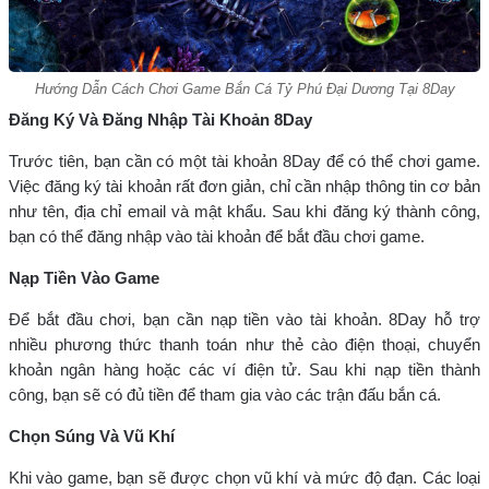
Hướng Dẫn Cách Chơi Game Bắn Cá Tỷ Phú Đại Dương Tại 8Day
Đăng Ký Và Đăng Nhập Tài Khoản 8Day
Trước tiên, bạn cần có một tài khoản 8Day để có thể chơi game.
Việc đăng ký tài khoản rất đơn giản, chỉ cần nhập thông tin cơ bản
như tên, địa chỉ email và mật khẩu. Sau khi đăng ký thành công,
bạn có thể đăng nhập vào tài khoản để bắt đầu chơi game.
Nạp Tiền Vào Game
Để bắt đầu chơi, bạn cần nạp tiền vào tài khoản. 8Day hỗ trợ
nhiều phương thức thanh toán như thẻ cào điện thoại, chuyển
khoản ngân hàng hoặc các ví điện tử. Sau khi nạp tiền thành
công, bạn sẽ có đủ tiền để tham gia vào các trận đấu bắn cá.
Chọn Súng Và Vũ Khí
Khi vào game, bạn sẽ được chọn vũ khí và mức độ đạn. Các loại