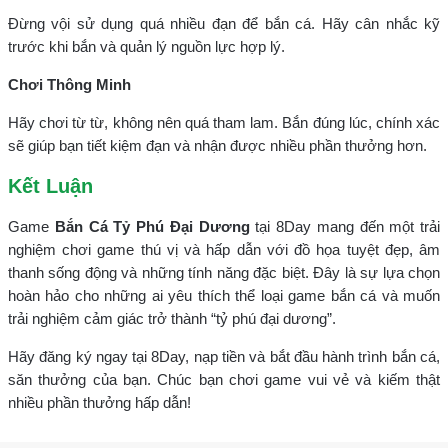
Đừng vội sử dụng quá nhiều đạn để bắn cá. Hãy cân nhắc kỹ
trước khi bắn và quản lý nguồn lực hợp lý.
Chơi Thông Minh
Hãy chơi từ từ, không nên quá tham lam. Bắn đúng lúc, chính xác
sẽ giúp bạn tiết kiệm đạn và nhận được nhiều phần thưởng hơn.
Kết Luận
Game
Bắn Cá Tỷ Phú Đại Dương
tại 8Day mang đến một trải
nghiệm chơi game thú vị và hấp dẫn với đồ họa tuyệt đẹp, âm
thanh sống động và những tính năng đặc biệt. Đây là sự lựa chọn
hoàn hảo cho những ai yêu thích thể loại game bắn cá và muốn
trải nghiệm cảm giác trở thành “tỷ phú đại dương”.
Hãy đăng ký ngay tại 8Day, nạp tiền và bắt đầu hành trình bắn cá,
săn thưởng của bạn. Chúc bạn chơi game vui vẻ và kiếm thật
nhiều phần thưởng hấp dẫn!